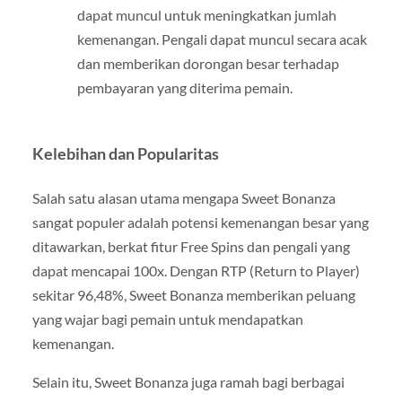
dapat muncul untuk meningkatkan jumlah
kemenangan. Pengali dapat muncul secara acak
dan memberikan dorongan besar terhadap
pembayaran yang diterima pemain.
Kelebihan dan Popularitas
Salah satu alasan utama mengapa Sweet Bonanza
sangat populer adalah potensi kemenangan besar yang
ditawarkan, berkat fitur Free Spins dan pengali yang
dapat mencapai 100x. Dengan RTP (Return to Player)
sekitar 96,48%, Sweet Bonanza memberikan peluang
yang wajar bagi pemain untuk mendapatkan
kemenangan.
Selain itu, Sweet Bonanza juga ramah bagi berbagai