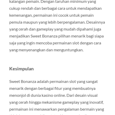
kalangan pemain. Dengan taruhan minimum yang
cukup rendah dan berbagai cara untuk mendapatkan
kemenangan, permainan ini cocok untuk pemain
pemula maupun yang lebih berpengalaman. Desainnya
yang cerah dan gameplay yang mudah dipahami juga
menjadikan Sweet Bonanza pilihan menarik bagi siapa
saja yang ingin mencoba permainan slot dengan cara
yang menyenangkan dan menguntungkan.
Kesimpulan
Sweet Bonanza adalah permainan slot yang sangat
menarik dengan berbagai fitur yang membuatnya
menonjol di dunia kasino online. Dari desain visual
yang cerah hingga mekanisme gameplay yang inovatif,
permainan ini menawarkan pengalaman bermain yang