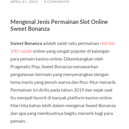
APRIL 21, 2025
/
0 COMMENTS
Mengenal Jenis Permainan Slot Online
Sweet Bonanza
Sweet Bonanza
adalah salah satu permainan
slot bet
100 rupiah
online yang sangat populer di kalangan
para pemain kasino online. Dikembangkan oleh
Pragmatic Play, Sweet Bonanza menawarkan
pengalaman bermain yang menyenangkan dengan
tema manis yang penuh warna dan fitur-fitur menarik.
Permainan ini dirilis pada tahun 2019 dan sejak saat
itu menjadi favorit di banyak platform kasino online.
Mari kita bahas lebih dalam mengenai Sweet Bonanza
dan apa yang membuatnya begitu menarik bagi para
pemain.