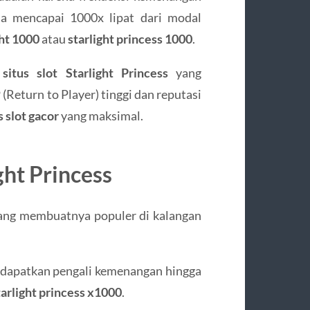
sa mencapai 1000x lipat dari modal
ght 1000
atau
starlight princess 1000
.
i
situs slot Starlight Princess
yang
Return to Player) tinggi dan reputasi
 slot gacor
yang maksimal.
ght Princess
yang membuatnya populer di kalangan
dapatkan pengali kemenangan hingga
tarlight princess x1000
.