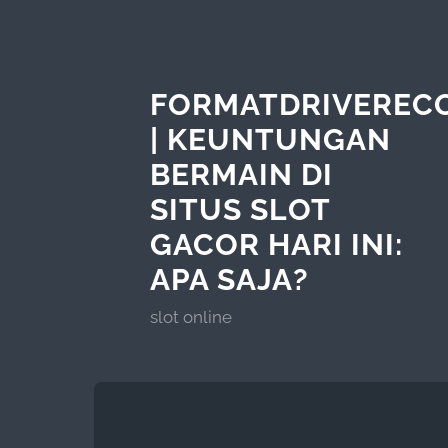
FORMATDRIVEREC
| KEUNTUNGAN
BERMAIN DI
SITUS SLOT
GACOR HARI INI:
APA SAJA?
slot online