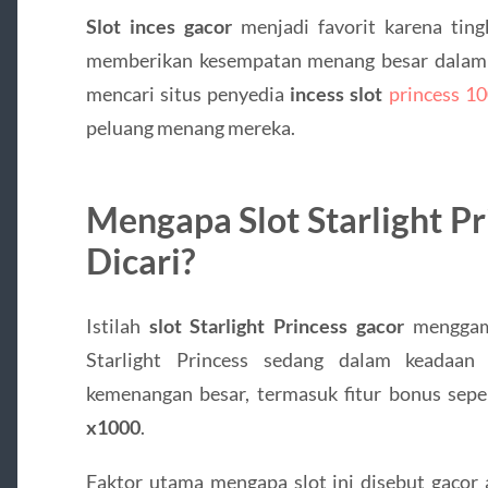
Slot inces gacor
menjadi favorit karena tin
memberikan kesempatan menang besar dalam 
mencari situs penyedia
incess slot
princess 1
peluang menang mereka.
Mengapa Slot Starlight P
Dicari?
Istilah
slot Starlight Princess gacor
menggamb
Starlight Princess sedang dalam keadaa
kemenangan besar, termasuk fitur bonus sepe
x1000
.
Faktor utama mengapa slot ini disebut gacor