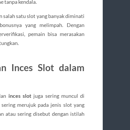
e tanpa kendala.
 salah satu slot yang banyak diminati
r bonusnya yang melimpah. Dengan
rverifikasi, pemain bisa merasakan
tungkan.
an Inces Slot dalam
an
inces slot
juga sering muncul di
i sering merujuk pada jenis slot yang
atau sering disebut dengan istilah