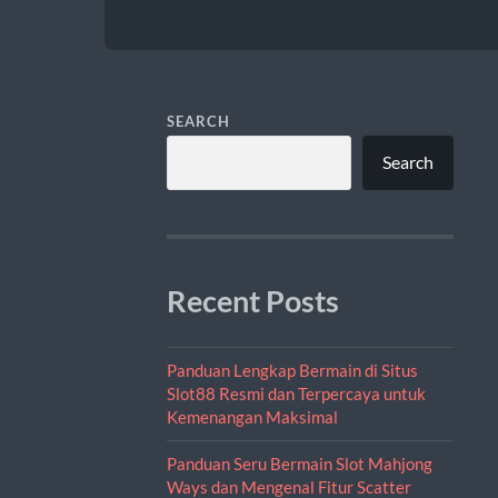
SEARCH
Search
Recent Posts
Panduan Lengkap Bermain di Situs
Slot88 Resmi dan Terpercaya untuk
Kemenangan Maksimal
Panduan Seru Bermain Slot Mahjong
Ways dan Mengenal Fitur Scatter