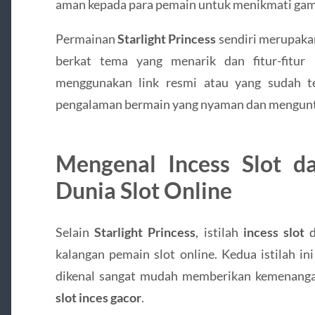
aman kepada para pemain untuk menikmati gam
Permainan
Starlight Princess
sendiri merupakan
berkat tema yang menarik dan fitur-fitu
menggunakan link resmi atau yang sudah te
pengalaman bermain yang nyaman dan mengun
Mengenal Incess Slot d
Dunia Slot Online
Selain
Starlight Princess
, istilah
incess slot
d
kalangan pemain slot online. Kedua istilah in
dikenal sangat mudah memberikan kemenangan 
slot inces gacor
.