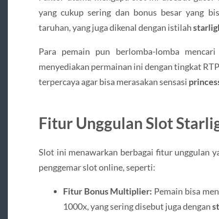
yang cukup sering dan bonus besar yang bi
taruhan, yang juga dikenal dengan istilah
starli
Para pemain pun berlomba-lomba mencar
menyediakan permainan ini dengan tingkat RTP (
terpercaya agar bisa merasakan sensasi
princess
Fitur Unggulan Slot Starli
Slot ini menawarkan berbagai fitur unggulan 
penggemar slot online, seperti:
Fitur Bonus Multiplier:
Pemain bisa men
1000x, yang sering disebut juga dengan
s