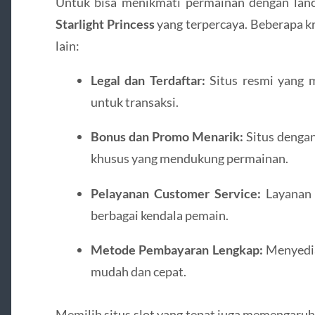
Untuk bisa menikmati permainan dengan lanc
Starlight Princess
yang terpercaya. Beberapa kr
lain:
Legal dan Terdaftar:
Situs resmi yang m
untuk transaksi.
Bonus dan Promo Menarik:
Situs dengan
khusus yang mendukung permainan.
Pelayanan Customer Service:
Layanan 
berbagai kendala pemain.
Metode Pembayaran Lengkap:
Menyedia
mudah dan cepat.
Memilih situs slot yang tepat juga memengaru