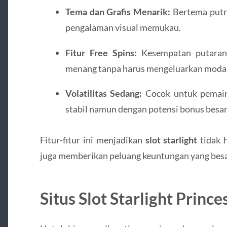
Tema dan Grafis Menarik:
Bertema putri
pengalaman visual memukau.
Fitur Free Spins:
Kesempatan putaran 
menang tanpa harus mengeluarkan moda
Volatilitas Sedang:
Cocok untuk pemain
stabil namun dengan potensi bonus besar
Fitur-fitur ini menjadikan
slot starlight
tidak 
juga memberikan peluang keuntungan yang besa
Situs Slot Starlight Princ