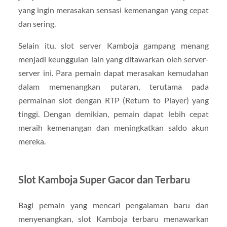
yang ingin merasakan sensasi kemenangan yang cepat
dan sering.
Selain itu, slot server Kamboja gampang menang
menjadi keunggulan lain yang ditawarkan oleh server-
server ini. Para pemain dapat merasakan kemudahan
dalam memenangkan putaran, terutama pada
permainan slot dengan RTP (Return to Player) yang
tinggi. Dengan demikian, pemain dapat lebih cepat
meraih kemenangan dan meningkatkan saldo akun
mereka.
Slot Kamboja Super Gacor dan Terbaru
Bagi pemain yang mencari pengalaman baru dan
menyenangkan, slot Kamboja terbaru menawarkan