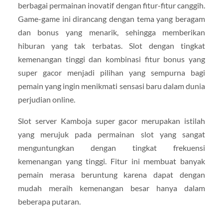
berbagai permainan inovatif dengan fitur-fitur canggih.
Game-game ini dirancang dengan tema yang beragam
dan bonus yang menarik, sehingga memberikan
hiburan yang tak terbatas. Slot dengan tingkat
kemenangan tinggi dan kombinasi fitur bonus yang
super gacor menjadi pilihan yang sempurna bagi
pemain yang ingin menikmati sensasi baru dalam dunia
perjudian online.
Slot server Kamboja super gacor merupakan istilah
yang merujuk pada permainan slot yang sangat
menguntungkan dengan tingkat frekuensi
kemenangan yang tinggi. Fitur ini membuat banyak
pemain merasa beruntung karena dapat dengan
mudah meraih kemenangan besar hanya dalam
beberapa putaran.