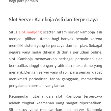
bagi para pemain.
Slot Server Kamboja Asli dan Terpercaya
Situs
slot mahjong
scatter hitam server kamboja
asli
menjadi pilihan utama bagi banyak pemain karena
memiliki sistem yang terpercaya dan fair play. Sebagai
negara yang mulai dikenal di dunia perjudian online,
slot Kamboja menawarkan berbagai permainan slot
berkualitas tinggi dengan grafik dan mekanisme yang
menarik. Dengan server yang stabil, para pemain dapat
menikmati permainan tanpa gangguan, memastikan
pengalaman bermain yang lancar.
Keunggulan utama dari slot Kamboja terpercaya
adalah tingkat keamanan yang sangat diperhatikan.
Situs-situs yang menawarkan slot server Kamboja