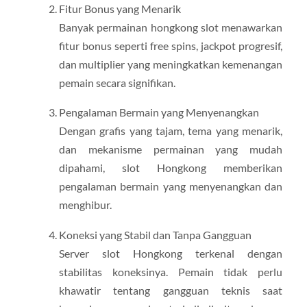
Fitur Bonus yang Menarik
Banyak permainan hongkong slot menawarkan
fitur bonus seperti free spins, jackpot progresif,
dan multiplier yang meningkatkan kemenangan
pemain secara signifikan.
Pengalaman Bermain yang Menyenangkan
Dengan grafis yang tajam, tema yang menarik,
dan mekanisme permainan yang mudah
dipahami, slot Hongkong memberikan
pengalaman bermain yang menyenangkan dan
menghibur.
Koneksi yang Stabil dan Tanpa Gangguan
Server slot Hongkong terkenal dengan
stabilitas koneksinya. Pemain tidak perlu
khawatir tentang gangguan teknis saat