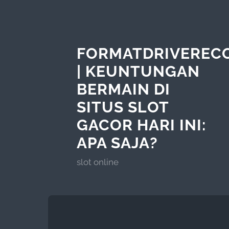
FORMATDRIVEREC
| KEUNTUNGAN
BERMAIN DI
SITUS SLOT
GACOR HARI INI:
APA SAJA?
slot online