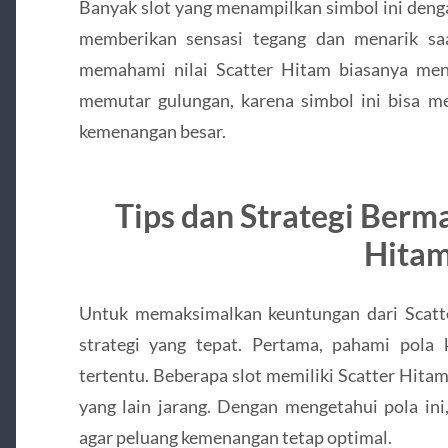
Banyak slot yang menampilkan simbol ini denga
memberikan sensasi tegang dan menarik sa
memahami nilai Scatter Hitam biasanya menu
memutar gulungan, karena simbol ini bisa 
kemenangan besar.
Tips dan Strategi Berm
Hita
Untuk memaksimalkan keuntungan dari Scatt
strategi yang tepat. Pertama, pahami pola
tertentu. Beberapa slot memiliki Scatter Hita
yang lain jarang. Dengan mengetahui pola in
agar peluang kemenangan tetap optimal.