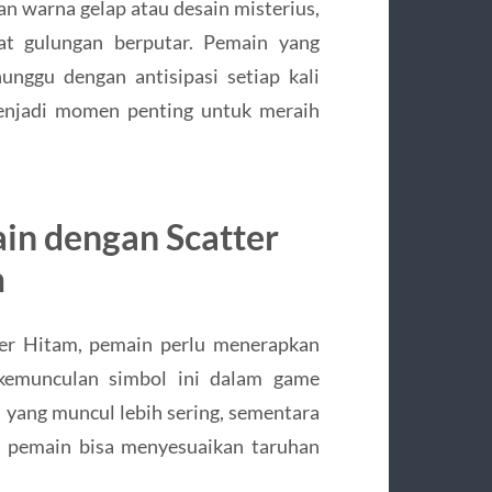
n warna gelap atau desain misterius,
at gulungan berputar. Pemain yang
nggu dengan antisipasi setiap kali
menjadi momen penting untuk meraih
ain dengan Scatter
m
er Hitam, pemain perlu menerapkan
 kemunculan simbol ini dalam game
m yang muncul lebih sering, sementara
i, pemain bisa menyesuaikan taruhan