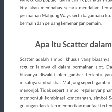
kita akan membahas secara mendalam tenta
permainan Mahjong Ways serta bagaimana fitu
bermain dan peluang kemenangan pemain.
Apa Itu Scatter dala
Scatter adalah simbol khusus yang biasanya 
reguler lainnya di dalam permainan slot. 
biasanya diwakili oleh gambar tertentu ya
misalnya simbol khas Mahjong seperti gambar t
menonjol. Tidak seperti simbol reguler yang ha
membentuk kombinasi kemenangan, simbol Sc
gulungan dan tetap memberikan manfaat tertent