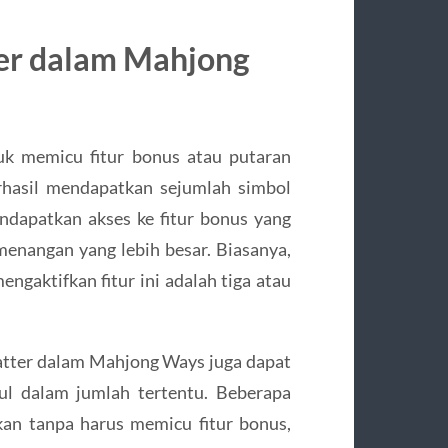
ter dalam Mahjong
uk memicu fitur bonus atau putaran
rhasil mendapatkan sejumlah simbol
ndapatkan akses ke fitur bonus yang
nangan yang lebih besar. Biasanya,
ngaktifkan fitur ini adalah tiga atau
catter dalam Mahjong Ways juga dapat
l dalam jumlah tertentu. Beberapa
an tanpa harus memicu fitur bonus,