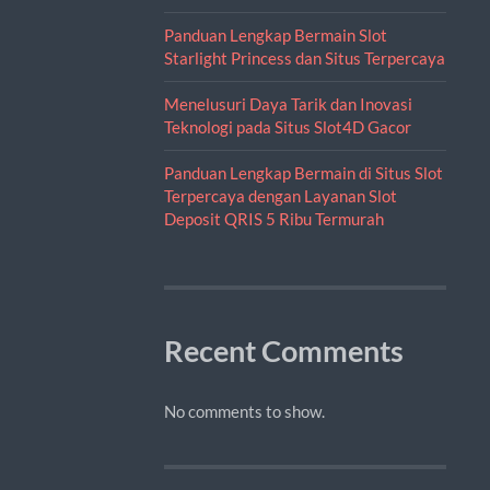
Panduan Lengkap Bermain Slot
Starlight Princess dan Situs Terpercaya
Menelusuri Daya Tarik dan Inovasi
Teknologi pada Situs Slot4D Gacor
Panduan Lengkap Bermain di Situs Slot
Terpercaya dengan Layanan Slot
Deposit QRIS 5 Ribu Termurah
Recent Comments
No comments to show.