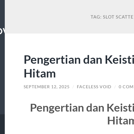
TAG:
SLOT SCATT
OVERY.COM
Pengertian dan Keis
Hitam
SEPTEMBER 12, 2025
/
FACELESS VOID
/
0 COM
Pengertian dan Keis
Hita