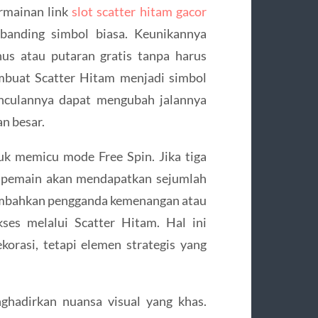
rmainan link
slot scatter hitam gacor
ibanding simbol biasa. Keunikannya
s atau putaran gratis tanpa harus
mbuat Scatter Hitam menjadi simbol
unculannya dapat mengubah jalannya
n besar.
k memicu mode Free Spin. Jika tiga
, pemain akan mendapatkan sejumlah
ambahkan pengganda kemenangan atau
es melalui Scatter Hitam. Hal ini
korasi, tetapi elemen strategis yang
nghadirkan nuansa visual yang khas.