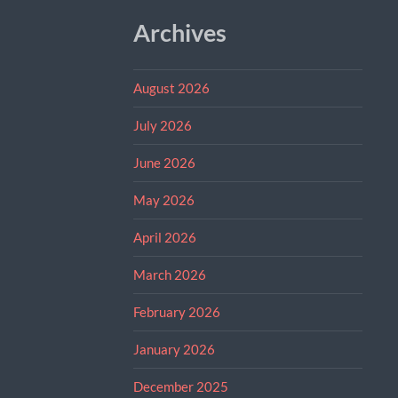
Archives
August 2026
July 2026
June 2026
May 2026
April 2026
March 2026
February 2026
January 2026
December 2025