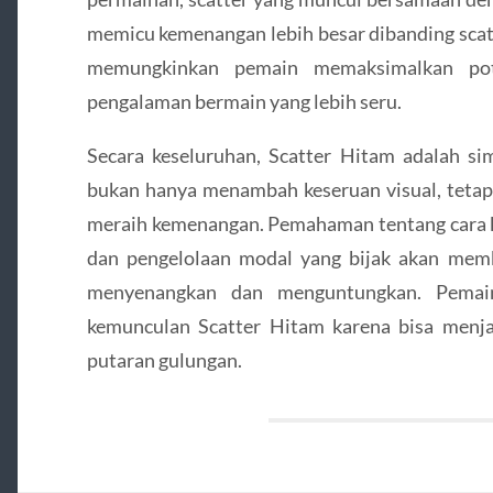
memicu kemenangan lebih besar dibanding scatt
memungkinkan pemain memaksimalkan po
pengalaman bermain yang lebih seru.
Secara keseluruhan, Scatter Hitam adalah si
bukan hanya menambah keseruan visual, tetap
meraih kemenangan. Pemahaman tentang cara ke
dan pengelolaan modal yang bijak akan mem
menyenangkan dan menguntungkan. Pemain
kemunculan Scatter Hitam karena bisa menj
putaran gulungan.