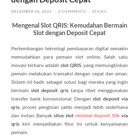
DECEMBER 26, 2025
/
0 COMMENTS
/
STICKY
Mengenal Slot QRIS: Kemudahan Bermain
Slot dengan Deposit Cepat
Perkembangan teknologi pembayaran digital semakin
memudahkan para pemain slot online. Salah satu
inovasi terbaru adalah
slot QRIS
, yang memungkinkan
pemain melakukan transaksi dengan cepat dan aman.
Sistem ini hadir sebagai solusi bagi mereka yang ingin
bermain
slot deposit qris
tanpa ribet menggunakan
transfer bank konvensional. Dengan
slot deposit via
qris
, proses pengisian saldo menjadi lebih sederhana
dan instan. Banyak
situs slot
minimal deposit 10k
via
qris
kini menyediakan fitur ini untuk kenyamanan
pemain.