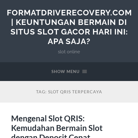
FORMATDRIVERECOVERY.COM
| KEUNTUNGAN BERMAIN DI
SITUS SLOT GACOR HARI INI:
APA SAJA?
slot online
SHOW MENU
TAG:
SLOT QRIS TERPERCAYA
Mengenal Slot QRIS:
Kemudahan Bermain Slot
dengan Deposit Cepat