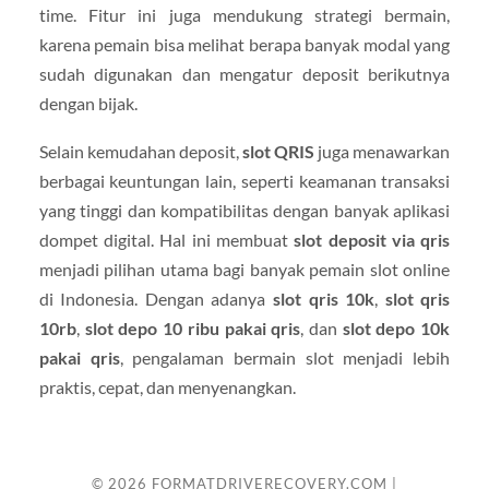
time. Fitur ini juga mendukung strategi bermain,
karena pemain bisa melihat berapa banyak modal yang
sudah digunakan dan mengatur deposit berikutnya
dengan bijak.
Selain kemudahan deposit,
slot QRIS
juga menawarkan
berbagai keuntungan lain, seperti keamanan transaksi
yang tinggi dan kompatibilitas dengan banyak aplikasi
dompet digital. Hal ini membuat
slot deposit via qris
menjadi pilihan utama bagi banyak pemain slot online
di Indonesia. Dengan adanya
slot qris 10k
,
slot qris
10rb
,
slot depo 10 ribu pakai qris
, dan
slot depo 10k
pakai qris
, pengalaman bermain slot menjadi lebih
praktis, cepat, dan menyenangkan.
© 2026
FORMATDRIVERECOVERY.COM |