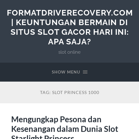
FORMATDRIVERECOVERY.COM
| KEUNTUNGAN BERMAIN DI
SITUS SLOT GACOR HARI INI:
APA SAJA?
slot online
SHOW MENU
TAG:
SLOT PRINCESS 1000
Mengungkap Pesona dan
Kesenangan dalam Dunia Slot
Starlight Princess