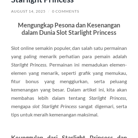
AUGUST 14, 2025
/
0 COMMENTS
Mengungkap Pesona dan Kesenangan
dalam Dunia Slot Starlight Princess
Slot online semakin populer, dan salah satu permainan
yang paling menarik perhatian para pemain adalah
Starlight Princess
. Permainan ini memadukan elemen-
elemen yang menarik, seperti grafik yang memukau,
fitur bonus yang menggiurkan, serta peluang
kemenangan yang besar. Dalam artikel ini, kita akan
membahas lebih dalam tentang
Starlight Princess
,
mengapa
slot Starlight Princess
sangat digemari, serta
tips untuk meraih kemenangan maksimal.
Keunggulan dari Starlight Princess dan