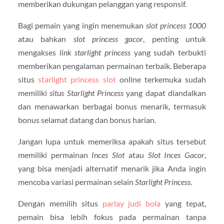
memberikan dukungan pelanggan yang responsif.
Bagi pemain yang ingin menemukan
slot princess 1000
atau bahkan
slot princess gacor
, penting untuk
mengakses
link starlight princess
yang sudah terbukti
memberikan pengalaman permainan terbaik. Beberapa
situs
starlight princess slot
online terkemuka sudah
memiliki
situs Starlight Princess
yang dapat diandalkan
dan menawarkan berbagai bonus menarik, termasuk
bonus selamat datang dan bonus harian.
Jangan lupa untuk memeriksa apakah situs tersebut
memiliki permainan
Inces Slot
atau
Slot Inces Gacor
,
yang bisa menjadi alternatif menarik jika Anda ingin
mencoba variasi permainan selain
Starlight Princess
.
Dengan memilih situs
parlay judi bola
yang tepat,
pemain bisa lebih fokus pada permainan tanpa