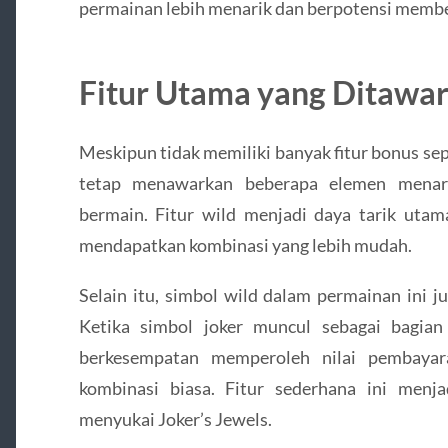
permainan lebih menarik dan berpotensi membe
Fitur Utama yang Ditawa
Meskipun tidak memiliki banyak fitur bonus sep
tetap menawarkan beberapa elemen menar
bermain. Fitur wild menjadi daya tarik u
mendapatkan kombinasi yang lebih mudah.
Selain itu, simbol wild dalam permainan ini 
Ketika simbol joker muncul sebagai bagia
berkesempatan memperoleh nilai pembayar
kombinasi biasa. Fitur sederhana ini men
menyukai Joker’s Jewels.