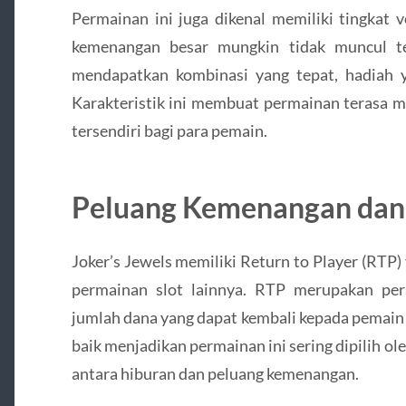
Permainan ini juga dikenal memiliki tingkat vo
kemenangan besar mungkin tidak muncul terl
mendapatkan kombinasi yang tepat, hadiah y
Karakteristik ini membuat permainan terasa 
tersendiri bagi para pemain.
Peluang Kemenangan dan
Joker’s Jewels memiliki Return to Player (RTP
permainan slot lainnya. RTP merupakan per
jumlah dana yang dapat kembali kepada pemain 
baik menjadikan permainan ini sering dipilih 
antara hiburan dan peluang kemenangan.