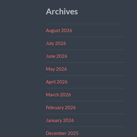
Archives
August 2026
July 2026
June 2026
May 2026
April 2026
March 2026
February 2026
January 2026
December 2025