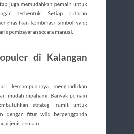
tetap juga memudahkan pemain untuk
gan terbentuk. Setiap putaran
nghasilkan kombinasi simbol yang
aris pembayaran secara manual.
Populer di Kalangan
 dari kemampuannya menghadirkan
 dan mudah dipahami. Banyak pemain
mbutuhkan strategi rumit untuk
an dengan fitur wild berpengganda
gai jenis pemain.