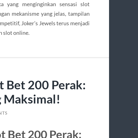
ka yang menginginkan sensasi slot
engan mekanisme yang jelas, tampilan
petitif, Joker’s Jewels terus menjadi
 slot online.
t Bet 200 Perak:
 Maksimal!
NTS
t Bet 200 Perak: