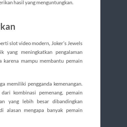
rikan hasil yang menguntungkan.
rkan
erti slot video modern, Joker’s Jewels
ik yang meningkatkan pengalaman
tama karena mampu membantu pemain
juga memiliki pengganda kemenangan.
n dari kombinasi pemenang, pemain
an yang lebih besar dibandingkan
jadi alasan mengapa banyak pemain