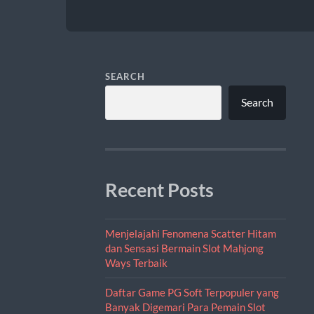
SEARCH
Search
Recent Posts
Menjelajahi Fenomena Scatter Hitam
dan Sensasi Bermain Slot Mahjong
Ways Terbaik
Daftar Game PG Soft Terpopuler yang
Banyak Digemari Para Pemain Slot