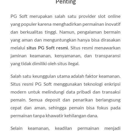
Penting
PG Soft merupakan salah satu provider slot online
yang populer karena menghadirkan permainan inovatif
dan berkualitas tinggi. Namun, pengalaman bermain
yang aman dan menguntungkan hanya bisa dirasakan
melalui
situs PG Soft resmi
. Situs resmi menawarkan
jaminan keamanan, kenyamanan, dan transparansi
yang tidak dimiliki oleh situs ilegal.
Salah satu keunggulan utama adalah faktor keamanan.
Situs resmi PG Soft menggunakan teknologi enkripsi
modern untuk melindungi data pribadi dan transaksi
pemain. Semua deposit dan penarikan berlangsung
cepat dan aman, sehingga pemain bisa fokus pada
permainan tanpa khawatir kehilangan dana.
Selain keamanan, keadilan permainan menjadi