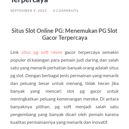
SEPTEMBER 9, 2025
/
0 COMMENTS
Situs Slot Online PG: Menemukan PG Slot
Gacor Terpercaya
Link
situs pg soft resmi
gacor terpercaya
semakin
populer di kalangan para pemain judi daring, dan salah
satu yang menarik perhatian banyak orang adalah situs
pg slot. Dengan berbagai jenis permainan yang menarik
dan peluang besar untuk menang, tidak heran jika
banyak yang mencari slot pg gacor untuk
meningkatkan peluang kemenangan mereka. Di antara
banyaknya pilihan, pg soft menjadi salah satu
pengembang yang banyak dicari oleh pemain karena
kualitas permainannya yang menarik dan inovatif.