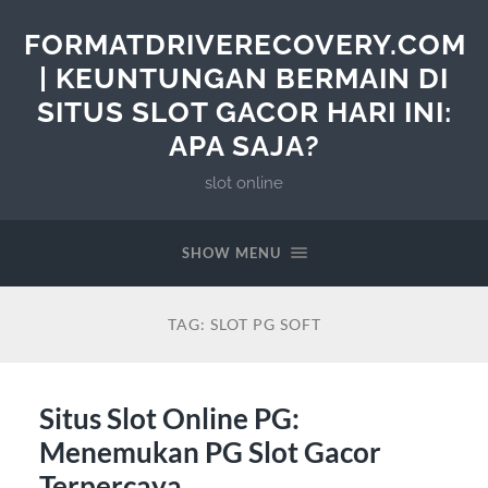
FORMATDRIVERECOVERY.COM
| KEUNTUNGAN BERMAIN DI
SITUS SLOT GACOR HARI INI:
APA SAJA?
slot online
SHOW MENU
TAG:
SLOT PG SOFT
Situs Slot Online PG:
Menemukan PG Slot Gacor
Terpercaya