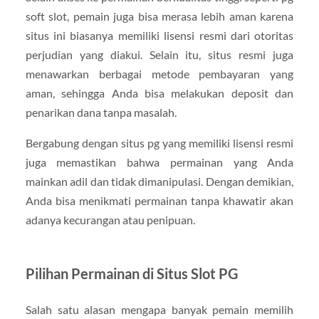
soft slot, pemain juga bisa merasa lebih aman karena
situs ini biasanya memiliki lisensi resmi dari otoritas
perjudian yang diakui. Selain itu, situs resmi juga
menawarkan berbagai metode pembayaran yang
aman, sehingga Anda bisa melakukan deposit dan
penarikan dana tanpa masalah.
Bergabung dengan situs pg yang memiliki lisensi resmi
juga memastikan bahwa permainan yang Anda
mainkan adil dan tidak dimanipulasi. Dengan demikian,
Anda bisa menikmati permainan tanpa khawatir akan
adanya kecurangan atau penipuan.
Pilihan Permainan di Situs Slot PG
Salah satu alasan mengapa banyak pemain memilih