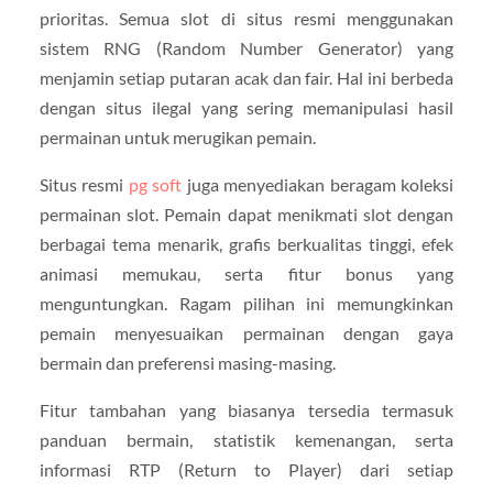
prioritas. Semua slot di situs resmi menggunakan
sistem RNG (Random Number Generator) yang
menjamin setiap putaran acak dan fair. Hal ini berbeda
dengan situs ilegal yang sering memanipulasi hasil
permainan untuk merugikan pemain.
Situs resmi
pg soft
juga menyediakan beragam koleksi
permainan slot. Pemain dapat menikmati slot dengan
berbagai tema menarik, grafis berkualitas tinggi, efek
animasi memukau, serta fitur bonus yang
menguntungkan. Ragam pilihan ini memungkinkan
pemain menyesuaikan permainan dengan gaya
bermain dan preferensi masing-masing.
Fitur tambahan yang biasanya tersedia termasuk
panduan bermain, statistik kemenangan, serta
informasi RTP (Return to Player) dari setiap