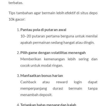
terbatas.
Tips tambahan agar bermain lebih efektif di situs depo
10k gacor:
Pantau pola di putaran awal
10–20 putaran pertama berguna untuk menilai
apakah permainan sedang hangat atau dingin.
Pilih game dengan volatilitas menengah
Memberikan kemenangan lebih sering dan
cocok untuk modal ringan.
Manfaatkan bonus harian
Cashback atau reward login dapat
memperpanjang durasi bermain tanpa
menambah deposit.
Tetapkan batas menang dan kalah