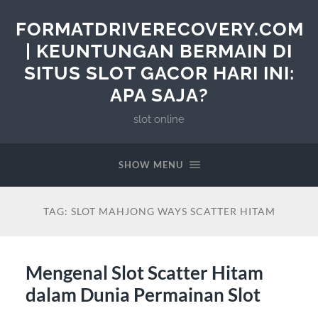
FORMATDRIVERECOVERY.COM
| KEUNTUNGAN BERMAIN DI
SITUS SLOT GACOR HARI INI:
APA SAJA?
slot online
SHOW MENU
TAG:
SLOT MAHJONG WAYS SCATTER HITAM
Mengenal Slot Scatter Hitam
dalam Dunia Permainan Slot