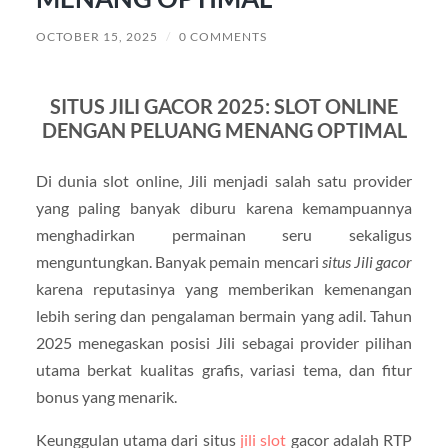
OCTOBER 15, 2025
/
0 COMMENTS
SITUS JILI GACOR 2025: SLOT ONLINE
DENGAN PELUANG MENANG OPTIMAL
Di dunia slot online, Jili menjadi salah satu provider
yang paling banyak diburu karena kemampuannya
menghadirkan permainan seru sekaligus
menguntungkan. Banyak pemain mencari
situs Jili gacor
karena reputasinya yang memberikan kemenangan
lebih sering dan pengalaman bermain yang adil. Tahun
2025 menegaskan posisi Jili sebagai provider pilihan
utama berkat kualitas grafis, variasi tema, dan fitur
bonus yang menarik.
Keunggulan utama dari situs
jili slot
gacor adalah RTP