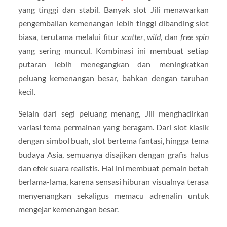
yang tinggi dan stabil. Banyak slot Jili menawarkan
pengembalian kemenangan lebih tinggi dibanding slot
biasa, terutama melalui fitur
scatter
,
wild
, dan
free spin
yang sering muncul. Kombinasi ini membuat setiap
putaran lebih menegangkan dan meningkatkan
peluang kemenangan besar, bahkan dengan taruhan
kecil.
Selain dari segi peluang menang, Jili menghadirkan
variasi tema permainan yang beragam. Dari slot klasik
dengan simbol buah, slot bertema fantasi, hingga tema
budaya Asia, semuanya disajikan dengan grafis halus
dan efek suara realistis. Hal ini membuat pemain betah
berlama-lama, karena sensasi hiburan visualnya terasa
menyenangkan sekaligus memacu adrenalin untuk
mengejar kemenangan besar.