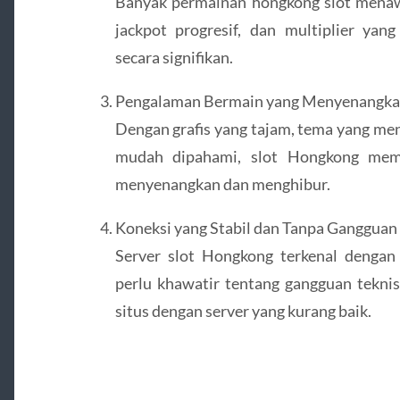
Banyak permainan hongkong slot menawar
jackpot progresif, dan multiplier ya
secara signifikan.
Pengalaman Bermain yang Menyenangk
Dengan grafis yang tajam, tema yang me
mudah dipahami, slot Hongkong mem
menyenangkan dan menghibur.
Koneksi yang Stabil dan Tanpa Gangguan
Server slot Hongkong terkenal dengan 
perlu khawatir tentang gangguan teknis 
situs dengan server yang kurang baik.