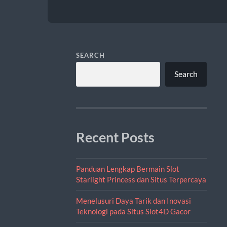
SEARCH
Search
Recent Posts
Panduan Lengkap Bermain Slot
Starlight Princess dan Situs Terpercaya
Menelusuri Daya Tarik dan Inovasi
Teknologi pada Situs Slot4D Gacor