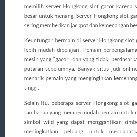
memilih server Hongkong slot gacor karena s
besar untuk menang. Server Hongkong slot gac
sering memberikan jackpot dan kemenangan be
Keuntungan bermain di server Hongkong slot 
lebih mudah dipelajari. Pemain berpengalam
mesin yang “gacor” dan yang tidak, berdasark
putaran sebelumnya. Banyak situs judi onlin
menarik pemain yang menginginkan kemenang
tinggi.
Selain itu, beberapa server Hongkong slot g
tambahan yang mempermudah pemain untuk men
simbol wild yang dapat menggantikan simbol 
meningkatkan peluang untuk mendapat