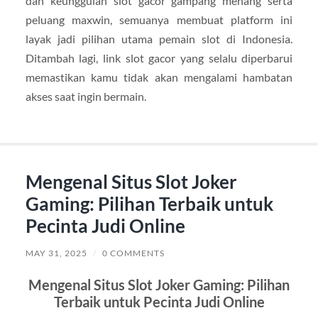
dan keunggulan slot gacor gampang menang serta
peluang maxwin, semuanya membuat platform ini
layak jadi pilihan utama pemain slot di Indonesia.
Ditambah lagi, link slot gacor yang selalu diperbarui
memastikan kamu tidak akan mengalami hambatan
akses saat ingin bermain.
Mengenal Situs Slot Joker
Gaming: Pilihan Terbaik untuk
Pecinta Judi Online
MAY 31, 2025
/
0 COMMENTS
Mengenal Situs Slot Joker Gaming: Pilihan
Terbaik untuk Pecinta Judi Online