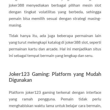
joker388 menyediakan berbagai pilihan mesin slot
dengan tingkat volatilitas yang berbeda, sehingga
pemain bisa memilih sesuai dengan strategi masing-
masing.
Tidak hanya itu, ada juga beberapa permainan lain
yang turut melengkapi katalog di joker388 slot, seperti
permainan kartu dan arcade. Hal ini menjadikan situs
ini sebagai tempat bermain yang lengkap dan seru.
Joker123 Gaming: Platform yang Mudah
Digunakan
Platform joker123 gaming terkenal dengan interface
yang ramah pengguna. Pemain tidak perlu
menghabiskan waktu lama untuk belajar cara bermain,