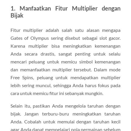
1. Manfaatkan Fitur Multiplier dengan
Bijak
Fitur multiplier adalah salah satu alasan mengapa
Gates of Olympus sering disebut sebagai slot gacor.
Karena multiplier bisa meningkatkan kemenangan
Anda secara drastis, sangat penting untuk selalu
mencari peluang untuk memicu simbol kemenangan
dan memanfaatkan multiplier tersebut. Dalam mode
Free Spins, peluang untuk mendapatkan multiplier
lebih sering muncul, sehingga Anda harus fokus pada
cara untuk memicu fitur ini sebanyak mungkin.
Selain itu, pastikan Anda mengelola taruhan dengan
bijak. Jangan terburu-buru meningkatkan taruhan
Anda. Cobalah untuk memulai dengan taruhan kecil
agar Anda dapat mempelajari pola permainan sebelum