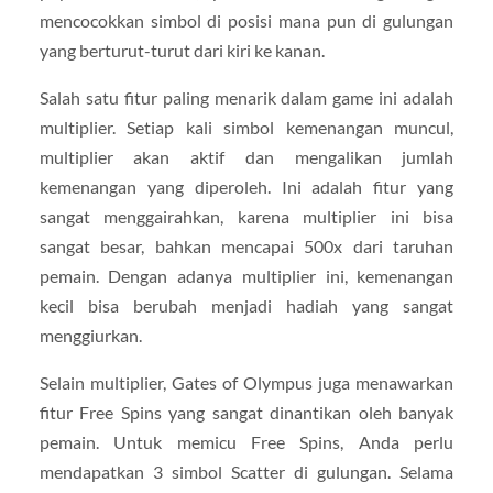
mencocokkan simbol di posisi mana pun di gulungan
yang berturut-turut dari kiri ke kanan.
Salah satu fitur paling menarik dalam game ini adalah
multiplier. Setiap kali simbol kemenangan muncul,
multiplier akan aktif dan mengalikan jumlah
kemenangan yang diperoleh. Ini adalah fitur yang
sangat menggairahkan, karena multiplier ini bisa
sangat besar, bahkan mencapai 500x dari taruhan
pemain. Dengan adanya multiplier ini, kemenangan
kecil bisa berubah menjadi hadiah yang sangat
menggiurkan.
Selain multiplier, Gates of Olympus juga menawarkan
fitur Free Spins yang sangat dinantikan oleh banyak
pemain. Untuk memicu Free Spins, Anda perlu
mendapatkan 3 simbol Scatter di gulungan. Selama