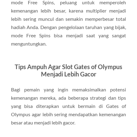
mode Free Spins, peluang untuk memperoleh
kemenangan lebih besar, karena multiplier menjadi
lebih sering muncul dan semakin memperbesar total
hadiah Anda. Dengan pengelolaan taruhan yang bijak,
mode Free Spins bisa menjadi saat yang sangat
menguntungkan.
Tips Ampuh Agar Slot Gates of Olympus
Menjadi Lebih Gacor
Bagi pemain yang ingin memaksimalkan potensi
kemenangan mereka, ada beberapa strategi dan tips
yang bisa diterapkan untuk bermain di Gates of
Olympus agar lebih sering mendapatkan kemenangan
besar atau menjadi lebih gacor.