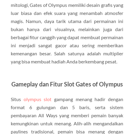
mitologi, Gates of Olympus memiliki desain grafis yang
luar biasa dan efek suara yang menambah atmosfer
magis. Namun, daya tarik utama dari permainan ini
bukan hanya dari visualnya, melainkan juga dari
berbagai fitur canggih yang dapat membuat permainan
ini menjadi sangat gacor atau sering memberikan
kemenangan besar. Salah satunya adalah multiplier
yang bisa membuat hadiah Anda berkembang pesat.
Gameplay dan Fitur Slot Gates of Olympus
Situs
olympus slot
gampang menang hadir dengan
format 6 gulungan dan 5 baris, serta sistem
pembayaran All Ways yang memberi pemain banyak
kemungkinan untuk menang. Alih-alih mengandalkan
paylines tradisional, pemain bisa menang dengan