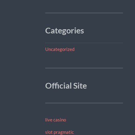
Categories
Uncategorized
Official Site
live casino
slot pragmatic