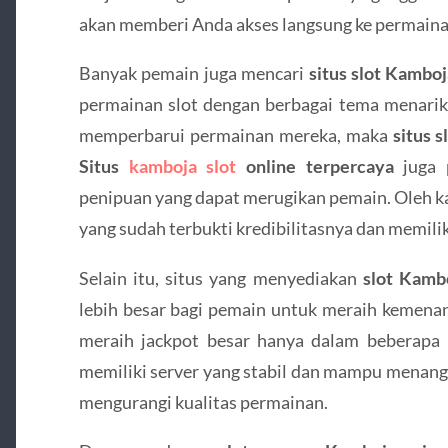
akan memberi Anda akses langsung ke permainan
Banyak pemain juga mencari
situs slot Kambo
permainan slot dengan berbagai tema menarik.
memperbarui permainan mereka, maka
situs s
Situs
kamboja slot
online terpercaya
juga 
penipuan yang dapat merugikan pemain. Oleh ka
yang sudah terbukti kredibilitasnya dan memilik
Selain itu, situs yang menyediakan
slot Kamb
lebih besar bagi pemain untuk meraih kemenan
meraih jackpot besar hanya dalam beberapa
memiliki server yang stabil dan mampu menang
mengurangi kualitas permainan.