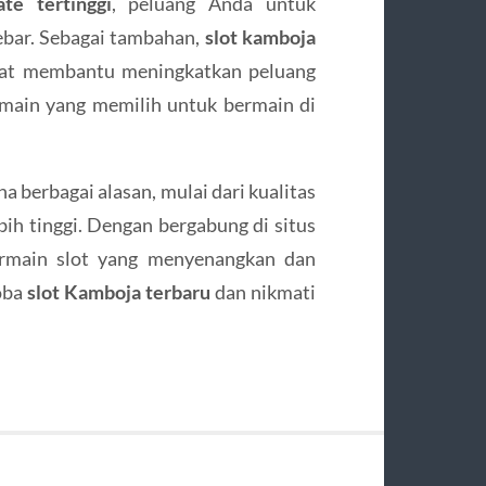
te tertinggi
, peluang Anda untuk
bar. Sebagai tambahan,
slot kamboja
pat membantu meningkatkan peluang
main yang memilih untuk bermain di
na berbagai alasan, mulai dari kualitas
bih tinggi. Dengan bergabung di situs
ermain slot yang menyenangkan dan
oba
slot Kamboja terbaru
dan nikmati