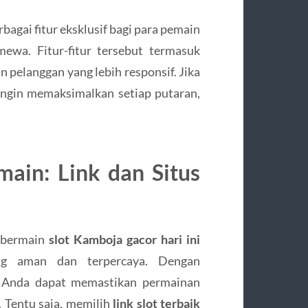
agai fitur eksklusif bagi para pemain
ewa. Fitur-fitur tersebut termasuk
n pelanggan yang lebih responsif. Jika
ingin memaksimalkan setiap putaran,
main: Link dan Situs
a bermain
slot Kamboja gacor hari ini
g aman dan terpercaya. Dengan
 Anda dapat memastikan permainan
 Tentu saja, memilih
link slot terbaik