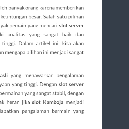
i oleh banyak orang karena memberikan
euntungan besar. Salah satu pilihan
nyak pemain yang mencari
slot server
ki kualitas yang sangat baik dan
nggi. Dalam artikel ini, kita akan
n mengapa pilihan ini menjadi sangat
asli
yang menawarkan pengalaman
ayaan yang tinggi. Dengan
slot server
permainan yang sangat stabil, dengan
dak heran jika
slot Kamboja
menjadi
dapatkan pengalaman bermain yang