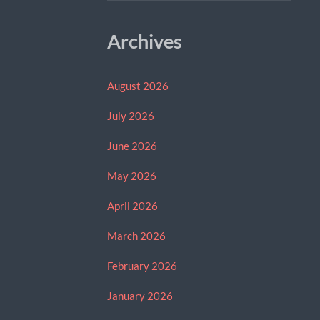
Archives
August 2026
July 2026
June 2026
May 2026
April 2026
March 2026
February 2026
January 2026