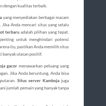
 dengan kualitas terbaik.
ja
yang menyediakan berbagai macam
 Jika Anda mencari situs yang selalu
lot terbaru
adalah pilihan yang tepat.
penting untuk menghindari potensi
rena itu, pastikan Anda memilih situs
i banyak ulasan positif.
oja gacor
menawarkan peluang yang
gan. Jika Anda beruntung, Anda bisa
 putaran.
Situs server Kamboja
juga
ani jumlah pemain yang banyak tanpa