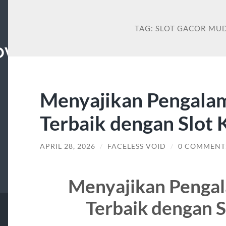
TAG:
SLOT GACOR MU
OVERY.COM
Menyajikan Pengala
Terbaik dengan Slot
APRIL 28, 2026
/
FACELESS VOID
/
0 COMMENT
Menyajikan Penga
Terbaik dengan 