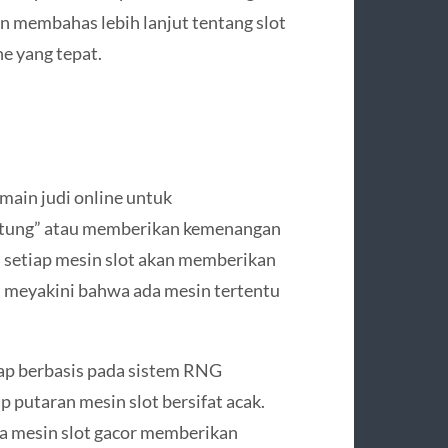
an membahas lebih lanjut tentang slot
ne yang tepat.
emain judi online untuk
ntung” atau memberikan kemenangan
a setiap mesin slot akan memberikan
 meyakini bahwa ada mesin tertentu
tap berbasis pada sistem RNG
 putaran mesin slot bersifat acak.
a mesin slot gacor memberikan