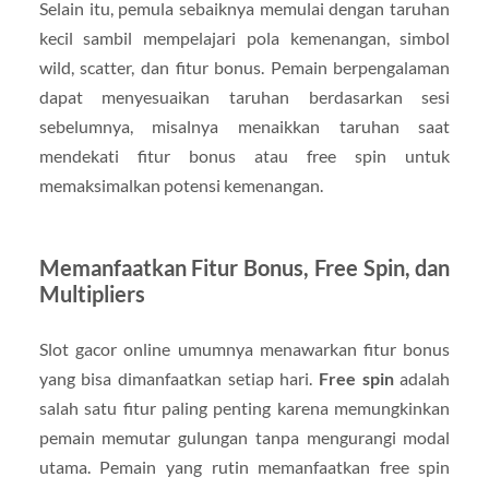
Selain itu, pemula sebaiknya memulai dengan taruhan
kecil sambil mempelajari pola kemenangan, simbol
wild, scatter, dan fitur bonus. Pemain berpengalaman
dapat menyesuaikan taruhan berdasarkan sesi
sebelumnya, misalnya menaikkan taruhan saat
mendekati fitur bonus atau free spin untuk
memaksimalkan potensi kemenangan.
Memanfaatkan Fitur Bonus, Free Spin, dan
Multipliers
Slot gacor online umumnya menawarkan fitur bonus
yang bisa dimanfaatkan setiap hari.
Free spin
adalah
salah satu fitur paling penting karena memungkinkan
pemain memutar gulungan tanpa mengurangi modal
utama. Pemain yang rutin memanfaatkan free spin