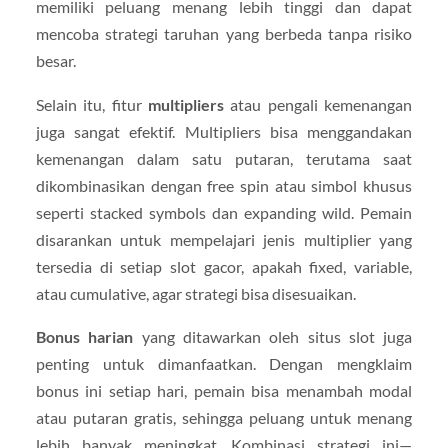
memiliki peluang menang lebih tinggi dan dapat
mencoba strategi taruhan yang berbeda tanpa risiko
besar.
Selain itu, fitur
multipliers
atau pengali kemenangan
juga sangat efektif. Multipliers bisa menggandakan
kemenangan dalam satu putaran, terutama saat
dikombinasikan dengan free spin atau simbol khusus
seperti stacked symbols dan expanding wild. Pemain
disarankan untuk mempelajari jenis multiplier yang
tersedia di setiap slot gacor, apakah fixed, variable,
atau cumulative, agar strategi bisa disesuaikan.
Bonus harian
yang ditawarkan oleh situs slot juga
penting untuk dimanfaatkan. Dengan mengklaim
bonus ini setiap hari, pemain bisa menambah modal
atau putaran gratis, sehingga peluang untuk menang
lebih banyak meningkat. Kombinasi strategi ini—