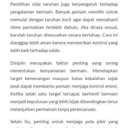
Pemilihan nilai taruhan juga berpengaruh terhadap
pengalaman bermain. Banyak pemain memilih untuk
memulai dengan taruhan kecil agar dapat memahami
ritme permainan terlebih dahulu. Jika dirasa sesuai,
barulah taruhan disesuaikan secara bertahap. Cara ini
dianggap lebih aman karena memberikan kontrol yang
lebih baik terhadap saldo.
Disiplin merupakan faktor penting yang sering
menentukan kenyamanan bermain. Menetapkan
target kemenangan maupun batas kekalahan sejak
awal dapat membantu pemain menjaga kontrol emosi.
Ketika salah satu target tercapai, berhenti bermain
menjadi keputusan yang lebih bijak dibandingkan terus
melanjutkan permainan tanpa perencanaan.
Selain itu, penting untuk menjaga pola pikir yang