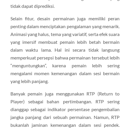
tidak dapat diprediksi.
Selain fitur, desain permainan juga memiliki peran
penting dalam menciptakan pengalaman yang menarik.
Animasi yang halus, tema yang variatif, serta efek suara
yang imersif membuat pemain lebih betah bermain
dalam waktu lama. Hal ini secara tidak langsung
memperkuat persepsi bahwa permainan tersebut lebih
“menguntungkan”, karena pemain lebih sering
mengalami momen kemenangan dalam sesi bermain
yang lebih panjang.
Banyak pemain juga menggunakan RTP (Return to
Player) sebagai bahan pertimbangan. RTP sering
dianggap sebagai indikator persentase pengembalian
jangka panjang dari sebuah permainan. Namun, RTP
bukanlah jaminan kemenangan dalam sesi pendek.