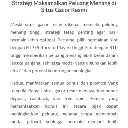
Strategi Maksimalkan Peluang Menang di
Situs Gacor Resmi
Meski situs gacor resmi dikenal memiliki peluang
menang tinggi, strategi tetap penting agar hasil
bermain lebih optimal. Pertama, pilih permainan slot
dengan RTP (Return to Player) tinggi. Slot dengan RTP
tinggi memberikan peluang menang lebih besar dalam
jangka panjang, sehingga modal yang digunakan lebih
efektif dan potensi keuntungan meningkat.
Kedua, manfaatkan semua bonus dan promosi yang
tersedia. Banyak situs gacor resmi menawarkan bonus
deposit, cashback, dan free spin. Pemain yang
memanfaatkan bonus ini secara bijak dapat
meningkatkan peluang menang tanpa menambah
modal pribadi, sehingga bermain menjadi lebih