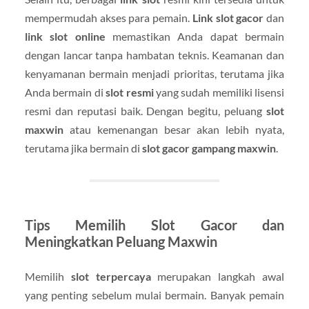
mempermudah akses para pemain.
Link slot gacor
dan
link slot online
memastikan Anda dapat bermain
dengan lancar tanpa hambatan teknis. Keamanan dan
kenyamanan bermain menjadi prioritas, terutama jika
Anda bermain di
slot resmi
yang sudah memiliki lisensi
resmi dan reputasi baik. Dengan begitu, peluang
slot
maxwin
atau kemenangan besar akan lebih nyata,
terutama jika bermain di
slot gacor gampang maxwin
.
Tips Memilih Slot Gacor dan
Meningkatkan Peluang Maxwin
Memilih
slot terpercaya
merupakan langkah awal
yang penting sebelum mulai bermain. Banyak pemain