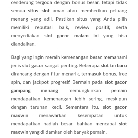
cenderung tergoda dengan bonus besar, tetapi tidak
semua
situs slot
aman atau memberikan peluang
menang yang adil. Pastikan situs yang Anda pilih
memiliki reputasi baik, review positif, serta
menyediakan
slot gacor malam ini
yang bisa
diandalkan.
Bagi yang ingin meraih kemenangan besar, memahami
jenis
slot gacor
sangat penting. Beberapa
slot terbaru
dirancang dengan fitur menarik, termasuk bonus, free
spin, dan jackpot progresif. Bermain pada
slot gacor
gampang menang
memungkinkan pemain
mendapatkan kemenangan lebih sering, meskipun
dengan taruhan kecil. Sementara itu,
slot gacor
maxwin
menawarkan kesempatan untuk
mendapatkan hadiah besar, bahkan mencapai
slot
maxwin
yang diidamkan oleh banyak pemain.