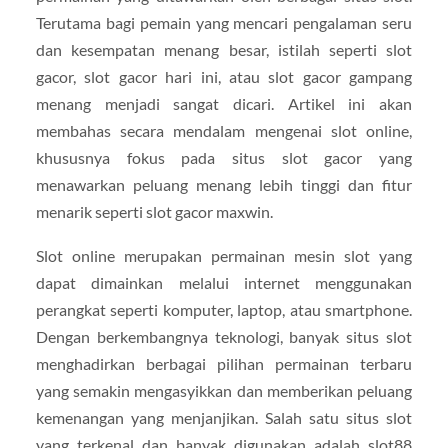
Terutama bagi pemain yang mencari pengalaman seru
dan kesempatan menang besar, istilah seperti slot
gacor, slot gacor hari ini, atau slot gacor gampang
menang menjadi sangat dicari. Artikel ini akan
membahas secara mendalam mengenai slot online,
khususnya fokus pada situs slot gacor yang
menawarkan peluang menang lebih tinggi dan fitur
menarik seperti slot gacor maxwin.
Slot online merupakan permainan mesin slot yang
dapat dimainkan melalui internet menggunakan
perangkat seperti komputer, laptop, atau smartphone.
Dengan berkembangnya teknologi, banyak situs slot
menghadirkan berbagai pilihan permainan terbaru
yang semakin mengasyikkan dan memberikan peluang
kemenangan yang menjanjikan. Salah satu situs slot
yang terkenal dan banyak digunakan adalah slot88