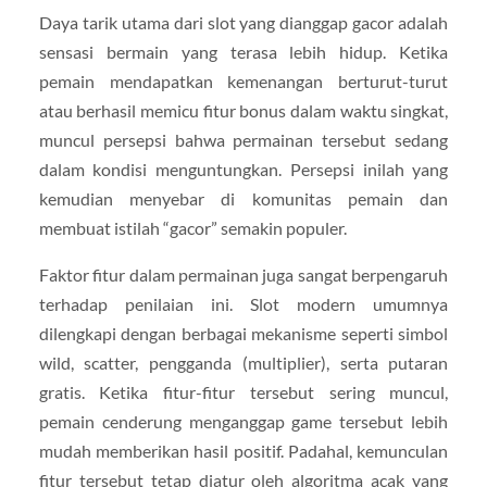
Daya tarik utama dari slot yang dianggap gacor adalah
sensasi bermain yang terasa lebih hidup. Ketika
pemain mendapatkan kemenangan berturut-turut
atau berhasil memicu fitur bonus dalam waktu singkat,
muncul persepsi bahwa permainan tersebut sedang
dalam kondisi menguntungkan. Persepsi inilah yang
kemudian menyebar di komunitas pemain dan
membuat istilah “gacor” semakin populer.
Faktor fitur dalam permainan juga sangat berpengaruh
terhadap penilaian ini. Slot modern umumnya
dilengkapi dengan berbagai mekanisme seperti simbol
wild, scatter, pengganda (multiplier), serta putaran
gratis. Ketika fitur-fitur tersebut sering muncul,
pemain cenderung menganggap game tersebut lebih
mudah memberikan hasil positif. Padahal, kemunculan
fitur tersebut tetap diatur oleh algoritma acak yang