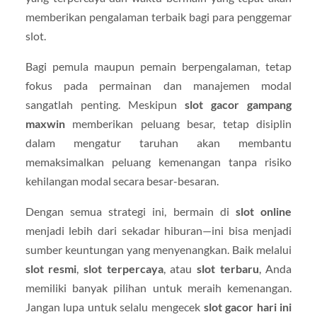
memberikan pengalaman terbaik bagi para penggemar
slot.
Bagi pemula maupun pemain berpengalaman, tetap
fokus pada permainan dan manajemen modal
sangatlah penting. Meskipun
slot gacor gampang
maxwin
memberikan peluang besar, tetap disiplin
dalam mengatur taruhan akan membantu
memaksimalkan peluang kemenangan tanpa risiko
kehilangan modal secara besar-besaran.
Dengan semua strategi ini, bermain di
slot online
menjadi lebih dari sekadar hiburan—ini bisa menjadi
sumber keuntungan yang menyenangkan. Baik melalui
slot resmi
,
slot terpercaya
, atau
slot terbaru
, Anda
memiliki banyak pilihan untuk meraih kemenangan.
Jangan lupa untuk selalu mengecek
slot gacor hari ini