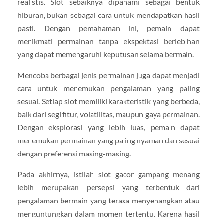
realistis. Slot sebaiknya dipahami sebagai bentuk
hiburan, bukan sebagai cara untuk mendapatkan hasil
pasti. Dengan pemahaman ini, pemain dapat
menikmati permainan tanpa ekspektasi berlebihan
yang dapat memengaruhi keputusan selama bermain.
Mencoba berbagai jenis permainan juga dapat menjadi
cara untuk menemukan pengalaman yang paling
sesuai. Setiap slot memiliki karakteristik yang berbeda,
baik dari segi fitur, volatilitas, maupun gaya permainan.
Dengan eksplorasi yang lebih luas, pemain dapat
menemukan permainan yang paling nyaman dan sesuai
dengan preferensi masing-masing.
Pada akhirnya, istilah slot gacor gampang menang
lebih merupakan persepsi yang terbentuk dari
pengalaman bermain yang terasa menyenangkan atau
menguntungkan dalam momen tertentu. Karena hasil