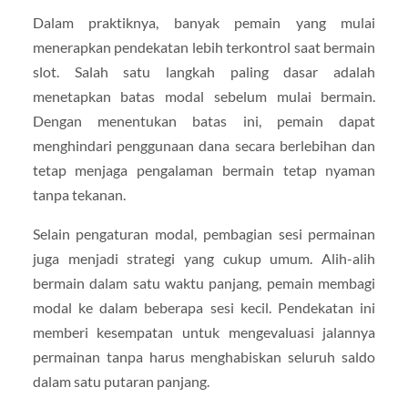
Dalam praktiknya, banyak pemain yang mulai
menerapkan pendekatan lebih terkontrol saat bermain
slot. Salah satu langkah paling dasar adalah
menetapkan batas modal sebelum mulai bermain.
Dengan menentukan batas ini, pemain dapat
menghindari penggunaan dana secara berlebihan dan
tetap menjaga pengalaman bermain tetap nyaman
tanpa tekanan.
Selain pengaturan modal, pembagian sesi permainan
juga menjadi strategi yang cukup umum. Alih-alih
bermain dalam satu waktu panjang, pemain membagi
modal ke dalam beberapa sesi kecil. Pendekatan ini
memberi kesempatan untuk mengevaluasi jalannya
permainan tanpa harus menghabiskan seluruh saldo
dalam satu putaran panjang.