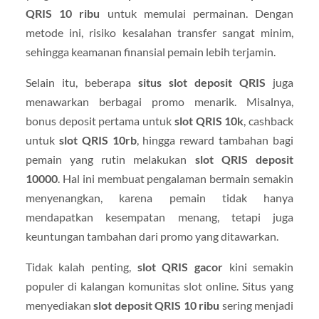
QRIS 10 ribu
untuk memulai permainan. Dengan
metode ini, risiko kesalahan transfer sangat minim,
sehingga keamanan finansial pemain lebih terjamin.
Selain itu, beberapa
situs slot deposit QRIS
juga
menawarkan berbagai promo menarik. Misalnya,
bonus deposit pertama untuk
slot QRIS 10k
, cashback
untuk
slot QRIS 10rb
, hingga reward tambahan bagi
pemain yang rutin melakukan
slot QRIS deposit
10000
. Hal ini membuat pengalaman bermain semakin
menyenangkan, karena pemain tidak hanya
mendapatkan kesempatan menang, tetapi juga
keuntungan tambahan dari promo yang ditawarkan.
Tidak kalah penting,
slot QRIS gacor
kini semakin
populer di kalangan komunitas slot online. Situs yang
menyediakan
slot deposit QRIS 10 ribu
sering menjadi