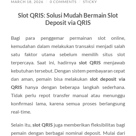
MARCH 18, 2026
/
0 COMMENTS
/
STICKY
Slot QRIS: Solusi Mudah Bermain Slot
Deposit via QRIS
Bagi para penggemar permainan slot online,
kemudahan dalam melakukan transaksi menjadi salah
satu faktor utama sebelum memilih situs slot
terpercaya. Saat ini, hadirnya
slot QRIS
menjawab
kebutuhan tersebut. Dengan sistem pembayaran cepat
dan aman, pemain bisa melakukan
slot deposit via
QRIS
hanya dengan beberapa langkah sederhana.
Tidak perlu repot transfer manual atau menunggu
konfirmasi lama, karena semua proses berlangsung
real-time.
Selain itu,
slot QRIS
juga memberikan fleksibilitas bagi
pemain dengan berbagai nominal deposit. Mulai dari