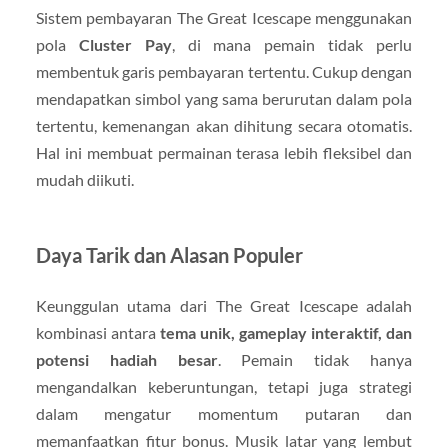
Sistem pembayaran The Great Icescape menggunakan
pola
Cluster Pay
, di mana pemain tidak perlu
membentuk garis pembayaran tertentu. Cukup dengan
mendapatkan simbol yang sama berurutan dalam pola
tertentu, kemenangan akan dihitung secara otomatis.
Hal ini membuat permainan terasa lebih fleksibel dan
mudah diikuti.
Daya Tarik dan Alasan Populer
Keunggulan utama dari The Great Icescape adalah
kombinasi antara
tema unik, gameplay interaktif, dan
potensi hadiah besar
. Pemain tidak hanya
mengandalkan keberuntungan, tetapi juga strategi
dalam mengatur momentum putaran dan
memanfaatkan fitur bonus. Musik latar yang lembut