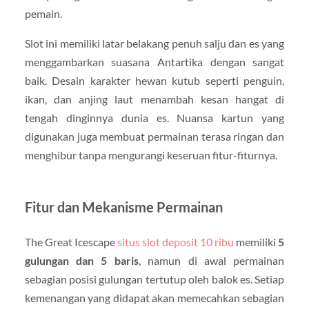
pemain.
Slot ini memiliki latar belakang penuh salju dan es yang
menggambarkan suasana Antartika dengan sangat
baik. Desain karakter hewan kutub seperti penguin,
ikan, dan anjing laut menambah kesan hangat di
tengah dinginnya dunia es. Nuansa kartun yang
digunakan juga membuat permainan terasa ringan dan
menghibur tanpa mengurangi keseruan fitur-fiturnya.
Fitur dan Mekanisme Permainan
The Great Icescape
situs slot deposit 10 ribu
memiliki
5
gulungan dan 5 baris
, namun di awal permainan
sebagian posisi gulungan tertutup oleh balok es. Setiap
kemenangan yang didapat akan memecahkan sebagian