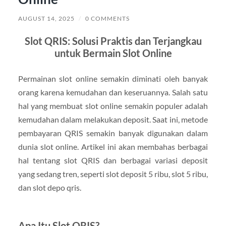
AUGUST 14, 2025
/
0 COMMENTS
Slot QRIS: Solusi Praktis dan Terjangkau
untuk Bermain Slot Online
Permainan slot online semakin diminati oleh banyak
orang karena kemudahan dan keseruannya. Salah satu
hal yang membuat slot online semakin populer adalah
kemudahan dalam melakukan deposit. Saat ini, metode
pembayaran QRIS semakin banyak digunakan dalam
dunia slot online. Artikel ini akan membahas berbagai
hal tentang slot QRIS dan berbagai variasi deposit
yang sedang tren, seperti slot deposit 5 ribu, slot 5 ribu,
dan slot depo qris.
Apa Itu Slot QRIS?