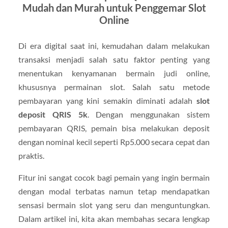
Mudah dan Murah untuk Penggemar Slot
Online
Di era digital saat ini, kemudahan dalam melakukan
transaksi menjadi salah satu faktor penting yang
menentukan kenyamanan bermain judi online,
khususnya permainan slot. Salah satu metode
pembayaran yang kini semakin diminati adalah
slot
deposit QRIS 5k
. Dengan menggunakan sistem
pembayaran QRIS, pemain bisa melakukan deposit
dengan nominal kecil seperti Rp5.000 secara cepat dan
praktis.
Fitur ini sangat cocok bagi pemain yang ingin bermain
dengan modal terbatas namun tetap mendapatkan
sensasi bermain slot yang seru dan menguntungkan.
Dalam artikel ini, kita akan membahas secara lengkap