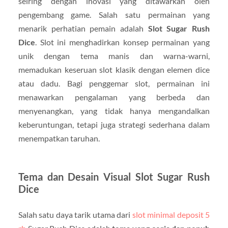
seiring dengan inovasi yang ditawarkan oleh
pengembang game. Salah satu permainan yang
menarik perhatian pemain adalah
Slot Sugar Rush
Dice
. Slot ini menghadirkan konsep permainan yang
unik dengan tema manis dan warna-warni,
memadukan keseruan slot klasik dengan elemen dice
atau dadu. Bagi penggemar slot, permainan ini
menawarkan pengalaman yang berbeda dan
menyenangkan, yang tidak hanya mengandalkan
keberuntungan, tetapi juga strategi sederhana dalam
menempatkan taruhan.
Tema dan Desain Visual Slot Sugar Rush
Dice
Salah satu daya tarik utama dari
slot minimal deposit 5