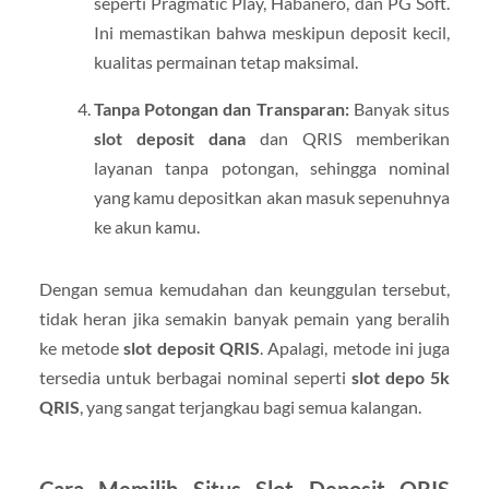
seperti Pragmatic Play, Habanero, dan PG Soft.
Ini memastikan bahwa meskipun deposit kecil,
kualitas permainan tetap maksimal.
Tanpa Potongan dan Transparan:
Banyak situs
slot deposit dana
dan QRIS memberikan
layanan tanpa potongan, sehingga nominal
yang kamu depositkan akan masuk sepenuhnya
ke akun kamu.
Dengan semua kemudahan dan keunggulan tersebut,
tidak heran jika semakin banyak pemain yang beralih
ke metode
slot deposit QRIS
. Apalagi, metode ini juga
tersedia untuk berbagai nominal seperti
slot depo 5k
QRIS
, yang sangat terjangkau bagi semua kalangan.