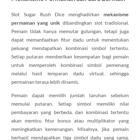
Slot Sugar Rush Dice menghadirkan
mekanisme
permainan yang unik
dibandingkan slot tradisional.
Pemain tidak hanya memutar gulungan, tetapi juga
dapat memanfaatkan fitur dadu untuk menentukan
peluang mendapatkan kombinasi simbol tertentu.
Setiap putaran memberikan kesempatan bagi pemain
untuk memperoleh kombinasi simbol pemenang
melalui hasil lemparan dadu virtual, sehingga
permainan terasa lebih dinamis.
Pemain dapat memilih jumlah taruhan sebelum
memulai putaran. Setiap simbol memiliki nilai
pembayaran yang berbeda, dan kombinasi tertentu
akan memicu fitur bonus atau multiplikator yang
meningkatkan kemenangan. Misalnya, jika pemain
berhasil mendapatkan tiga simbol dadu yang sama,