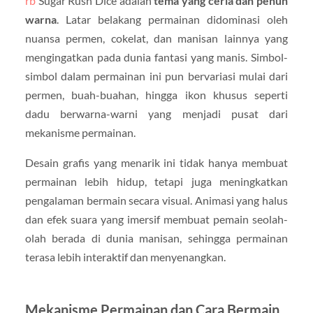
rb
Sugar Rush Dice adalah
tema yang ceria dan penuh
warna
. Latar belakang permainan didominasi oleh
nuansa permen, cokelat, dan manisan lainnya yang
mengingatkan pada dunia fantasi yang manis. Simbol-
simbol dalam permainan ini pun bervariasi mulai dari
permen, buah-buahan, hingga ikon khusus seperti
dadu berwarna-warni yang menjadi pusat dari
mekanisme permainan.
Desain grafis yang menarik ini tidak hanya membuat
permainan lebih hidup, tetapi juga meningkatkan
pengalaman bermain secara visual. Animasi yang halus
dan efek suara yang imersif membuat pemain seolah-
olah berada di dunia manisan, sehingga permainan
terasa lebih interaktif dan menyenangkan.
Mekanisme Permainan dan Cara Bermain