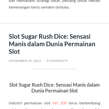
dan memahami strategi dasar, peluang untuk meraih
kemenangan tentu semakin terbuka.
Slot Sugar Rush Dice: Sensasi
Manis dalam Dunia Permainan
Slot
NOVEMBER 19, 2025
/
0 COMMENTS
Slot Sugar Rush Dice: Sensasi Manis dalam
Dunia Permainan Slot
Industri permainan slot
bet 200
terus berkembang