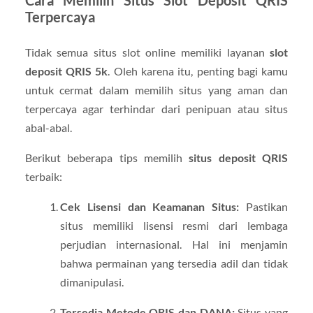
Cara Memilih Situs Slot Deposit QRIS
Terpercaya
Tidak semua situs slot online memiliki layanan
slot
deposit QRIS 5k
. Oleh karena itu, penting bagi kamu
untuk cermat dalam memilih situs yang aman dan
terpercaya agar terhindar dari penipuan atau situs
abal-abal.
Berikut beberapa tips memilih
situs deposit QRIS
terbaik:
Cek Lisensi dan Keamanan Situs:
Pastikan
situs memiliki lisensi resmi dari lembaga
perjudian internasional. Hal ini menjamin
bahwa permainan yang tersedia adil dan tidak
dimanipulasi.
Tersedia Metode QRIS dan DANA:
Situs yang