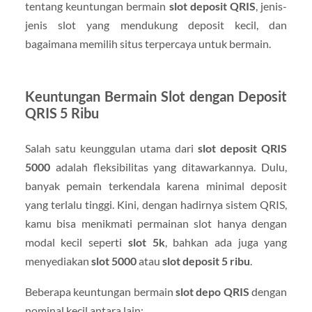
tentang keuntungan bermain
slot deposit QRIS
, jenis-
jenis slot yang mendukung deposit kecil, dan
bagaimana memilih situs terpercaya untuk bermain.
Keuntungan Bermain Slot dengan Deposit
QRIS 5 Ribu
Salah satu keunggulan utama dari
slot deposit QRIS
5000
adalah fleksibilitas yang ditawarkannya. Dulu,
banyak pemain terkendala karena minimal deposit
yang terlalu tinggi. Kini, dengan hadirnya sistem QRIS,
kamu bisa menikmati permainan slot hanya dengan
modal kecil seperti
slot 5k
, bahkan ada juga yang
menyediakan
slot 5000
atau
slot deposit 5 ribu
.
Beberapa keuntungan bermain
slot depo QRIS
dengan
nominal kecil antara lain: