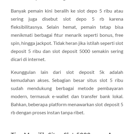
Banyak pemain kini beralih ke slot depo 5 ribu atau
sering juga disebut slot depo 5 rb karena
fleksibilitasnya. Selain hemat, pemain tetap bisa
menikmati berbagai fitur menarik seperti bonus, free
spin, hingga jackpot. Tidak heran jika istilah seperti slot
deposit 5 ribu dan slot deposit 5000 semakin sering
dicari di internet.
Keunggulan lain dari slot deposit 5k adalah
kemudahan akses. Sebagian besar situs slot 5 ribu
sudah mendukung berbagai metode pembayaran
modern, termasuk e-wallet dan transfer bank lokal.
Bahkan, beberapa platform menawarkan slot deposit 5
rb dengan proses instan tanpa ribet.