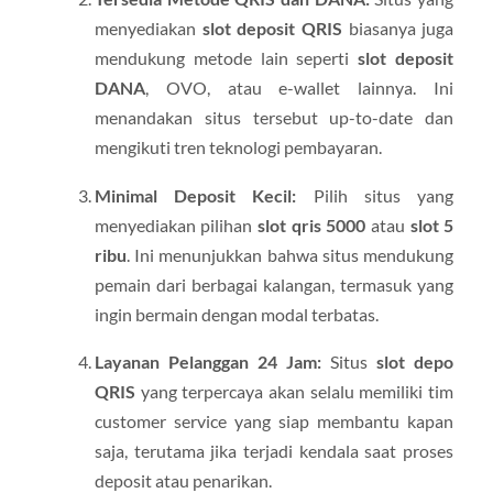
menyediakan
slot deposit QRIS
biasanya juga
mendukung metode lain seperti
slot deposit
DANA
, OVO, atau e-wallet lainnya. Ini
menandakan situs tersebut up-to-date dan
mengikuti tren teknologi pembayaran.
Minimal Deposit Kecil:
Pilih situs yang
menyediakan pilihan
slot qris 5000
atau
slot 5
ribu
. Ini menunjukkan bahwa situs mendukung
pemain dari berbagai kalangan, termasuk yang
ingin bermain dengan modal terbatas.
Layanan Pelanggan 24 Jam:
Situs
slot depo
QRIS
yang terpercaya akan selalu memiliki tim
customer service yang siap membantu kapan
saja, terutama jika terjadi kendala saat proses
deposit atau penarikan.