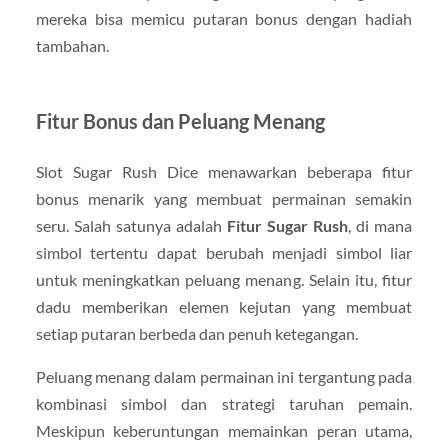
mereka bisa memicu putaran bonus dengan hadiah
tambahan.
Fitur Bonus dan Peluang Menang
Slot Sugar Rush Dice menawarkan beberapa fitur
bonus menarik yang membuat permainan semakin
seru. Salah satunya adalah
Fitur Sugar Rush
, di mana
simbol tertentu dapat berubah menjadi simbol liar
untuk meningkatkan peluang menang. Selain itu, fitur
dadu memberikan elemen kejutan yang membuat
setiap putaran berbeda dan penuh ketegangan.
Peluang menang dalam permainan ini tergantung pada
kombinasi simbol dan strategi taruhan pemain.
Meskipun keberuntungan memainkan peran utama,