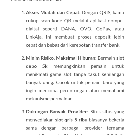
Akses Mudah dan Cepat:
Dengan QRIS, kamu
cukup scan kode QR melalui aplikasi dompet
digital seperti DANA, OVO, GoPay, atau
LinkAja. Ini membuat proses deposit lebih
cepat dan bebas dari kerepotan transfer bank.
Minim Risiko, Maksimal Hiburan:
Bermain
slot
depo 5k
memungkinkan pemain untuk
menikmati game slot tanpa takut kehilangan
banyak uang. Cocok untuk pemain baru yang
ingin mencoba peruntungan atau memahami
mekanisme permainan.
Dukungan Banyak Provider:
Situs-situs yang
menyediakan
slot qris 5 ribu
biasanya bekerja
sama dengan berbagai provider ternama