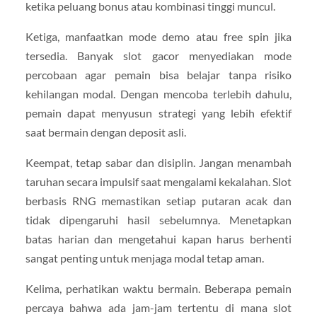
ketika peluang bonus atau kombinasi tinggi muncul.
Ketiga, manfaatkan mode demo atau free spin jika
tersedia. Banyak slot gacor menyediakan mode
percobaan agar pemain bisa belajar tanpa risiko
kehilangan modal. Dengan mencoba terlebih dahulu,
pemain dapat menyusun strategi yang lebih efektif
saat bermain dengan deposit asli.
Keempat, tetap sabar dan disiplin. Jangan menambah
taruhan secara impulsif saat mengalami kekalahan. Slot
berbasis RNG memastikan setiap putaran acak dan
tidak dipengaruhi hasil sebelumnya. Menetapkan
batas harian dan mengetahui kapan harus berhenti
sangat penting untuk menjaga modal tetap aman.
Kelima, perhatikan waktu bermain. Beberapa pemain
percaya bahwa ada jam-jam tertentu di mana slot