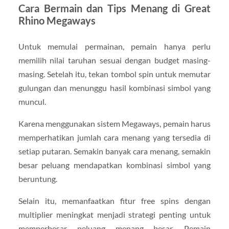
Cara Bermain dan Tips Menang di Great
Rhino Megaways
Untuk memulai permainan, pemain hanya perlu
memilih nilai taruhan sesuai dengan budget masing-
masing. Setelah itu, tekan tombol spin untuk memutar
gulungan dan menunggu hasil kombinasi simbol yang
muncul.
Karena menggunakan sistem Megaways, pemain harus
memperhatikan jumlah cara menang yang tersedia di
setiap putaran. Semakin banyak cara menang, semakin
besar peluang mendapatkan kombinasi simbol yang
beruntung.
Selain itu, memanfaatkan fitur free spins dengan
multiplier meningkat menjadi strategi penting untuk
memperbesar peluang menang besar. Pemain