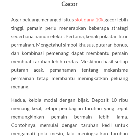
Gacor
Agar peluang menang di situs
slot dana 10k
gacor lebih
tinggi, pemain perlu menerapkan beberapa strategi
sederhana namun efektif. Pertama, kenali pola dan fitur
permainan. Mengetahui simbol khusus, putaran bonus,
dan kombinasi pemenang dapat membantu pemain
membuat taruhan lebih cerdas. Meskipun hasil setiap
putaran acak, pemahaman tentang mekanisme
permainan tetap membantu meningkatkan peluang
menang.
Kedua, kelola modal dengan bijak. Deposit 10 ribu
memang kecil, tetapi pembagian taruhan yang tepat
memungkinkan pemain bermain lebih lama.
Contohnya, memulai dengan taruhan kecil untuk
mengamati pola mesin, lalu meningkatkan taruhan