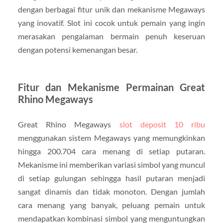
dengan berbagai fitur unik dan mekanisme Megaways
yang inovatif. Slot ini cocok untuk pemain yang ingin
merasakan pengalaman bermain penuh keseruan
dengan potensi kemenangan besar.
Fitur dan Mekanisme Permainan Great
Rhino Megaways
Great Rhino Megaways
slot deposit 10 ribu
menggunakan sistem Megaways yang memungkinkan
hingga 200.704 cara menang di setiap putaran.
Mekanisme ini memberikan variasi simbol yang muncul
di setiap gulungan sehingga hasil putaran menjadi
sangat dinamis dan tidak monoton. Dengan jumlah
cara menang yang banyak, peluang pemain untuk
mendapatkan kombinasi simbol yang menguntungkan