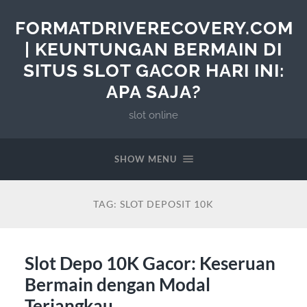
FORMATDRIVERECOVERY.COM
| KEUNTUNGAN BERMAIN DI
SITUS SLOT GACOR HARI INI:
APA SAJA?
slot online
SHOW MENU
TAG:
SLOT DEPOSIT 10K
Slot Depo 10K Gacor: Keseruan
Bermain dengan Modal
Terjangkau