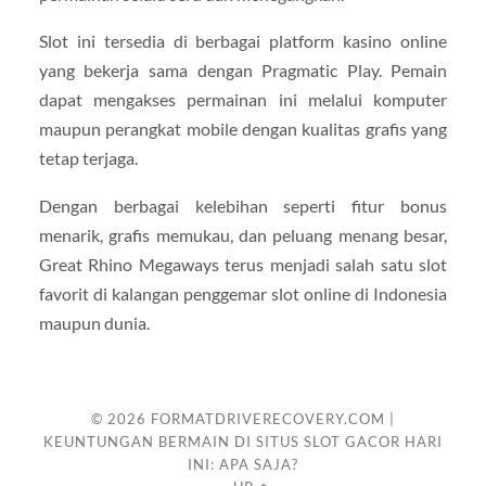
Slot ini tersedia di berbagai platform kasino online
yang bekerja sama dengan Pragmatic Play. Pemain
dapat mengakses permainan ini melalui komputer
maupun perangkat mobile dengan kualitas grafis yang
tetap terjaga.
Dengan berbagai kelebihan seperti fitur bonus
menarik, grafis memukau, dan peluang menang besar,
Great Rhino Megaways terus menjadi salah satu slot
favorit di kalangan penggemar slot online di Indonesia
maupun dunia.
© 2026
FORMATDRIVERECOVERY.COM |
KEUNTUNGAN BERMAIN DI SITUS SLOT GACOR HARI
INI: APA SAJA?