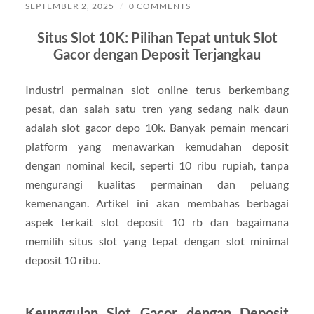
SEPTEMBER 2, 2025
/
0 COMMENTS
Situs Slot 10K: Pilihan Tepat untuk Slot
Gacor dengan Deposit Terjangkau
Industri permainan slot online terus berkembang
pesat, dan salah satu tren yang sedang naik daun
adalah slot gacor depo 10k. Banyak pemain mencari
platform yang menawarkan kemudahan deposit
dengan nominal kecil, seperti 10 ribu rupiah, tanpa
mengurangi kualitas permainan dan peluang
kemenangan. Artikel ini akan membahas berbagai
aspek terkait slot deposit 10 rb dan bagaimana
memilih situs slot yang tepat dengan slot minimal
deposit 10 ribu.
Keunggulan Slot Gacor dengan Deposit