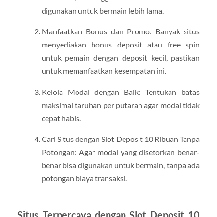
digunakan untuk bermain lebih lama.
Manfaatkan Bonus dan Promo: Banyak situs
menyediakan bonus deposit atau free spin
untuk pemain dengan deposit kecil, pastikan
untuk memanfaatkan kesempatan ini.
Kelola Modal dengan Baik: Tentukan batas
maksimal taruhan per putaran agar modal tidak
cepat habis.
Cari Situs dengan Slot Deposit 10 Ribuan Tanpa
Potongan: Agar modal yang disetorkan benar-
benar bisa digunakan untuk bermain, tanpa ada
potongan biaya transaksi.
Situs Terpercaya dengan Slot Deposit 10