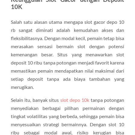
10K
Salah satu alasan utama mengapa slot gacor depo 10
rb sangat diminati adalah kemudahan akses dan
fleksibilitasnya. Dengan modal kecil, pemain tetap bisa
merasakan sensasi bermain slot dengan potensi
kemenangan besar. Situs yang menawarkan slot
deposit 10 ribu tanpa potongan menjadi favorit karena
memastikan pemain mendapatkan nilai maksimal dari
setiap deposit tanpa ada biaya tambahan yang
merugikan.
Selain itu, banyak situs
slot depo 10k
tanpa potongan
menyediakan berbagai pilihan permainan dengan
tingkat volatilitas yang berbeda, sehingga pemain bisa
menyesuaikan strategi bermainnya. Dengan slot 10
ribu sebagai modal awal, risiko kerugian bisa