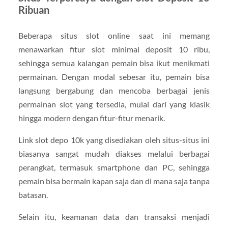
Ribuan
Beberapa situs slot online saat ini memang
menawarkan fitur slot minimal deposit 10 ribu,
sehingga semua kalangan pemain bisa ikut menikmati
permainan. Dengan modal sebesar itu, pemain bisa
langsung bergabung dan mencoba berbagai jenis
permainan slot yang tersedia, mulai dari yang klasik
hingga modern dengan fitur-fitur menarik.
Link slot depo 10k yang disediakan oleh situs-situs ini
biasanya sangat mudah diakses melalui berbagai
perangkat, termasuk smartphone dan PC, sehingga
pemain bisa bermain kapan saja dan di mana saja tanpa
batasan.
Selain itu, keamanan data dan transaksi menjadi