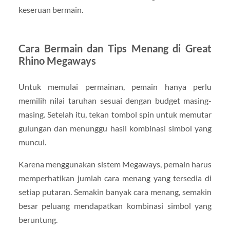
keseruan bermain.
Cara Bermain dan Tips Menang di Great
Rhino Megaways
Untuk memulai permainan, pemain hanya perlu
memilih nilai taruhan sesuai dengan budget masing-
masing. Setelah itu, tekan tombol spin untuk memutar
gulungan dan menunggu hasil kombinasi simbol yang
muncul.
Karena menggunakan sistem Megaways, pemain harus
memperhatikan jumlah cara menang yang tersedia di
setiap putaran. Semakin banyak cara menang, semakin
besar peluang mendapatkan kombinasi simbol yang
beruntung.