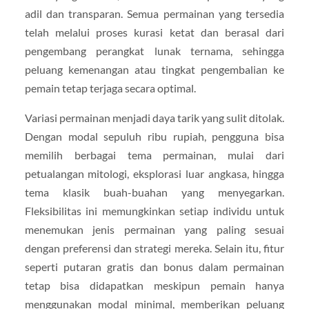
adil dan transparan. Semua permainan yang tersedia
telah melalui proses kurasi ketat dan berasal dari
pengembang perangkat lunak ternama, sehingga
peluang kemenangan atau tingkat pengembalian ke
pemain tetap terjaga secara optimal.
Variasi permainan menjadi daya tarik yang sulit ditolak.
Dengan modal sepuluh ribu rupiah, pengguna bisa
memilih berbagai tema permainan, mulai dari
petualangan mitologi, eksplorasi luar angkasa, hingga
tema klasik buah-buahan yang menyegarkan.
Fleksibilitas ini memungkinkan setiap individu untuk
menemukan jenis permainan yang paling sesuai
dengan preferensi dan strategi mereka. Selain itu, fitur
seperti putaran gratis dan bonus dalam permainan
tetap bisa didapatkan meskipun pemain hanya
menggunakan modal minimal, memberikan peluang