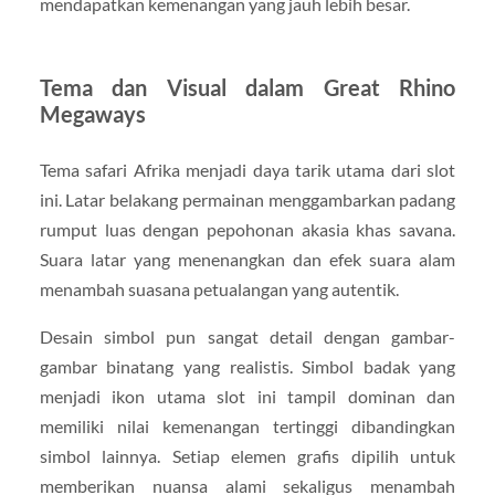
mendapatkan kemenangan yang jauh lebih besar.
Tema dan Visual dalam Great Rhino
Megaways
Tema safari Afrika menjadi daya tarik utama dari slot
ini. Latar belakang permainan menggambarkan padang
rumput luas dengan pepohonan akasia khas savana.
Suara latar yang menenangkan dan efek suara alam
menambah suasana petualangan yang autentik.
Desain simbol pun sangat detail dengan gambar-
gambar binatang yang realistis. Simbol badak yang
menjadi ikon utama slot ini tampil dominan dan
memiliki nilai kemenangan tertinggi dibandingkan
simbol lainnya. Setiap elemen grafis dipilih untuk
memberikan nuansa alami sekaligus menambah