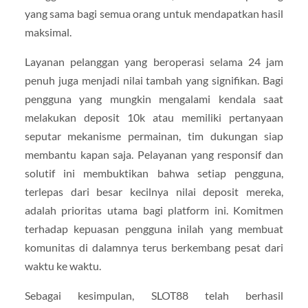
yang sama bagi semua orang untuk mendapatkan hasil
maksimal.
Layanan pelanggan yang beroperasi selama 24 jam
penuh juga menjadi nilai tambah yang signifikan. Bagi
pengguna yang mungkin mengalami kendala saat
melakukan deposit 10k atau memiliki pertanyaan
seputar mekanisme permainan, tim dukungan siap
membantu kapan saja. Pelayanan yang responsif dan
solutif ini membuktikan bahwa setiap pengguna,
terlepas dari besar kecilnya nilai deposit mereka,
adalah prioritas utama bagi platform ini. Komitmen
terhadap kepuasan pengguna inilah yang membuat
komunitas di dalamnya terus berkembang pesat dari
waktu ke waktu.
Sebagai kesimpulan, SLOT88 telah berhasil