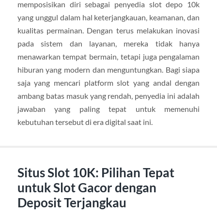
memposisikan diri sebagai penyedia slot depo 10k
yang unggul dalam hal keterjangkauan, keamanan, dan
kualitas permainan. Dengan terus melakukan inovasi
pada sistem dan layanan, mereka tidak hanya
menawarkan tempat bermain, tetapi juga pengalaman
hiburan yang modern dan menguntungkan. Bagi siapa
saja yang mencari platform slot yang andal dengan
ambang batas masuk yang rendah, penyedia ini adalah
jawaban yang paling tepat untuk memenuhi
kebutuhan tersebut di era digital saat ini.
Situs Slot 10K: Pilihan Tepat
untuk Slot Gacor dengan
Deposit Terjangkau