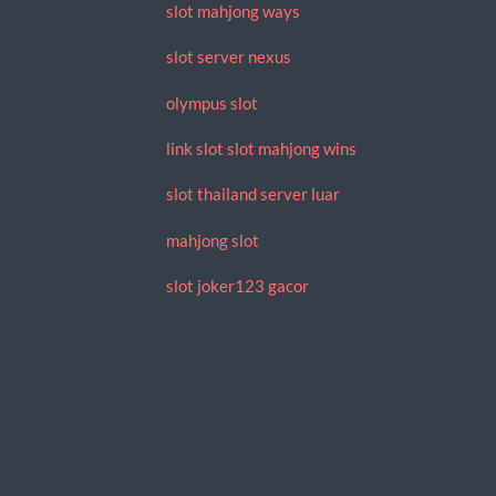
slot mahjong ways
slot server nexus
olympus slot
link slot slot mahjong wins
slot thailand server luar
mahjong slot
slot joker123 gacor