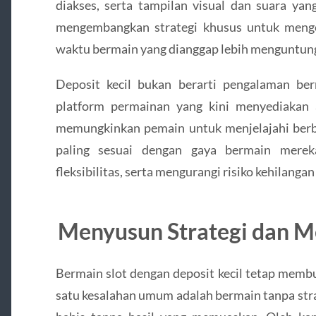
diakses, serta tampilan visual dan suara ya
mengembangkan strategi khusus untuk meng
waktu bermain yang dianggap lebih menguntun
Deposit kecil bukan berarti pengalaman ber
platform permainan yang kini menyediakan 
memungkinkan pemain untuk menjelajahi berb
paling sesuai dengan gaya bermain merek
fleksibilitas, serta mengurangi risiko kehilang
Menyusun Strategi dan 
Bermain slot dengan deposit kecil tetap memb
satu kesalahan umum adalah bermain tanpa str