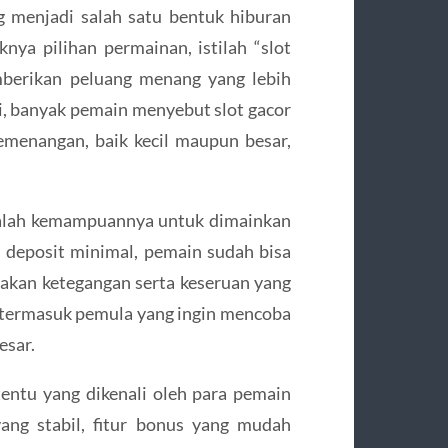
 menjadi salah satu bentuk hiburan
knya pilihan permainan, istilah “slot
mberikan peluang menang yang lebih
sti, banyak pemain menyebut slot gacor
menangan, baik kecil maupun besar,
dalah kemampuannya untuk dimainkan
 deposit minimal, pemain sudah bisa
akan ketegangan serta keseruan yang
, termasuk pemula yang ingin mencoba
esar.
rtentu yang dikenali oleh para pemain
ang stabil, fitur bonus yang mudah