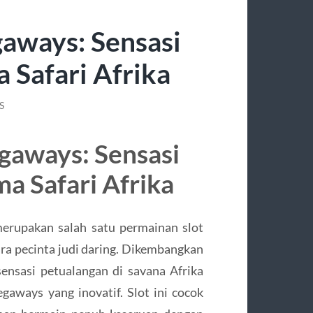
gaways: Sensasi
 Safari Afrika
S
gaways: Sensasi
a Safari Afrika
erupakan salah satu permainan slot
ara pecinta judi daring. Dikembangkan
ensasi petualangan di savana Afrika
aways yang inovatif. Slot ini cocok