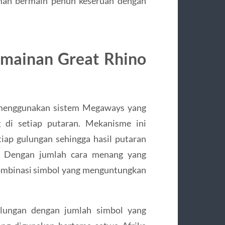
man bermain penuh keseruan dengan
rmainan Great Rhino
enggunakan sistem Megaways yang
di setiap putaran. Mekanisme ini
iap gulungan sehingga hasil putaran
. Dengan jumlah cara menang yang
ombinasi simbol yang menguntungkan
ulungan dengan jumlah simbol yang