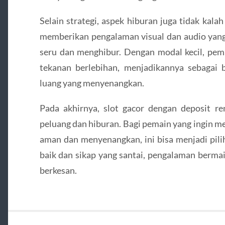
Selain strategi, aspek hiburan juga tidak kala
memberikan pengalaman visual dan audio yang
seru dan menghibur. Dengan modal kecil, pem
tekanan berlebihan, menjadikannya sebagai b
luang yang menyenangkan.
Pada akhirnya, slot gacor dengan deposit 
peluang dan hiburan. Bagi pemain yang ingin 
aman dan menyenangkan, ini bisa menjadi pili
baik dan sikap yang santai, pengalaman berma
berkesan.