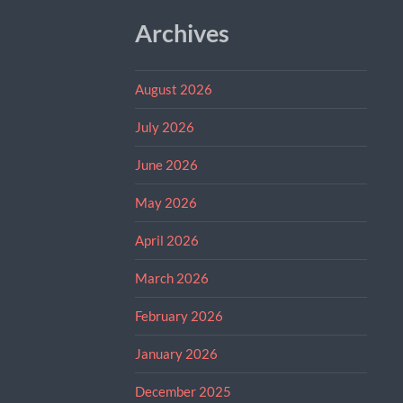
Archives
August 2026
July 2026
June 2026
May 2026
April 2026
March 2026
February 2026
January 2026
December 2025