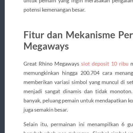
untuk pemain yang ingin merasakan pengala
potensi kemenangan besar.
Fitur dan Mekanisme Pe
Megaways
Great Rhino Megaways
slot deposit 10 ribu
m
memungkinkan hingga 200.704 cara menang 
memberikan variasi simbol yang muncul di set
menjadi sangat dinamis dan tidak monoton
banyak, peluang pemain untuk mendapatkan k
juga semakin besar.
Selain itu, permainan ini menampilkan 6 g