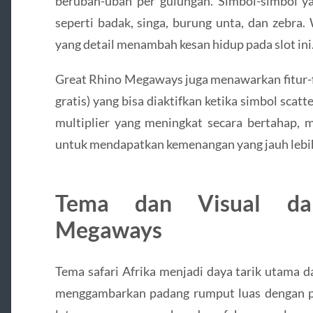
berubah-ubah per gulungan. Simbol-simbol y
seperti badak, singa, burung unta, dan zebra.
yang detail menambah kesan hidup pada slot ini
Great Rhino Megaways juga menawarkan fitur-fi
gratis) yang bisa diaktifkan ketika simbol scatt
multiplier yang meningkat secara bertahap,
untuk mendapatkan kemenangan yang jauh lebih
Tema dan Visual da
Megaways
Tema safari Afrika menjadi daya tarik utama da
menggambarkan padang rumput luas dengan p