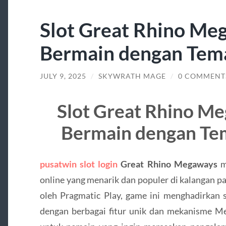
Slot Great Rhino Me
Bermain dengan Tema
JULY 9, 2025
/
SKYWRATH MAGE
/
0 COMMENT
Slot Great Rhino Me
Bermain dengan Tem
pusatwin slot login
Great Rhino Megaways
m
online yang menarik dan populer di kalangan p
oleh Pragmatic Play, game ini menghadirkan s
dengan berbagai fitur unik dan mekanisme Meg