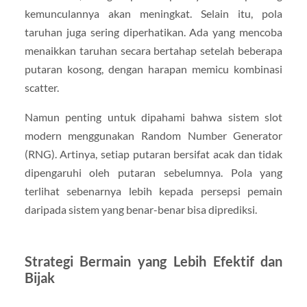
kemunculannya akan meningkat. Selain itu, pola
taruhan juga sering diperhatikan. Ada yang mencoba
menaikkan taruhan secara bertahap setelah beberapa
putaran kosong, dengan harapan memicu kombinasi
scatter.
Namun penting untuk dipahami bahwa sistem slot
modern menggunakan Random Number Generator
(RNG). Artinya, setiap putaran bersifat acak dan tidak
dipengaruhi oleh putaran sebelumnya. Pola yang
terlihat sebenarnya lebih kepada persepsi pemain
daripada sistem yang benar-benar bisa diprediksi.
Strategi Bermain yang Lebih Efektif dan
Bijak