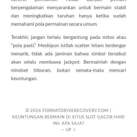
berpengalaman menyarankan untuk bermain stabil
dan meningkatkan taruhan hanya ketika sudah
memahami pola permainan secara umum.
Terakhir, jangan terlalu bergantung pada mitos atau
“pola pasti.” Meskipun istilah scatter hitam terdengar
menarik, tidak ada jaminan bahwa simbol tersebut
akan selalu membawa jackpot. Bermainlah dengan
mindset hiburan, bukan semata-mata mencari
keuntungan.
© 2026
FORMATDRIVERECOVERY.COM |
KEUNTUNGAN BERMAIN DI SITUS SLOT GACOR HARI
INI: APA SAJA?
—
UP ↑