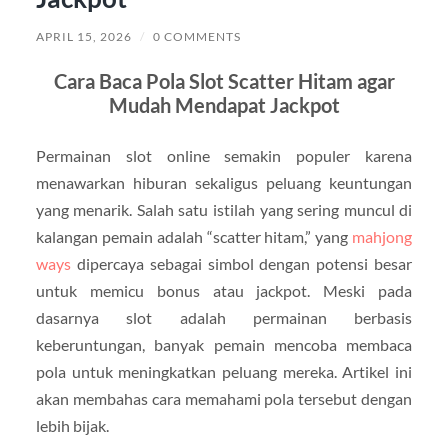
APRIL 15, 2026
/
0 COMMENTS
Cara Baca Pola Slot Scatter Hitam agar
Mudah Mendapat Jackpot
Permainan slot online semakin populer karena
menawarkan hiburan sekaligus peluang keuntungan
yang menarik. Salah satu istilah yang sering muncul di
kalangan pemain adalah “scatter hitam,” yang
mahjong
ways
dipercaya sebagai simbol dengan potensi besar
untuk memicu bonus atau jackpot. Meski pada
dasarnya slot adalah permainan berbasis
keberuntungan, banyak pemain mencoba membaca
pola untuk meningkatkan peluang mereka. Artikel ini
akan membahas cara memahami pola tersebut dengan
lebih bijak.