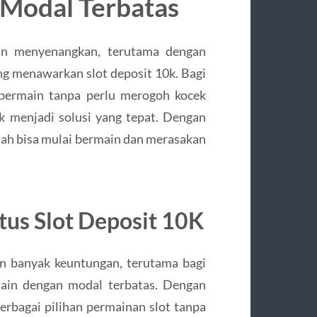
 Modal Terbatas
an menyenangkan, terutama dengan
g menawarkan slot deposit 10k. Bagi
 bermain tanpa perlu merogoh kocek
0k menjadi solusi yang tepat. Dengan
dah bisa mulai bermain dan merasakan
tus Slot Deposit 10K
an banyak keuntungan, terutama bagi
ain dengan modal terbatas. Dengan
erbagai pilihan permainan slot tanpa