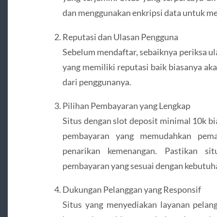
dan menggunakan enkripsi data untuk me
Reputasi dan Ulasan Pengguna
Sebelum mendaftar, sebaiknya periksa ula
yang memiliki reputasi baik biasanya ak
dari penggunanya.
Pilihan Pembayaran yang Lengkap
Situs dengan slot deposit minimal 10k 
pembayaran yang memudahkan pema
penarikan kemenangan. Pastikan si
pembayaran yang sesuai dengan kebutu
Dukungan Pelanggan yang Responsif
Situs yang menyediakan layanan pelang