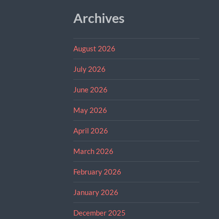
Archives
August 2026
July 2026
June 2026
May 2026
April 2026
March 2026
February 2026
January 2026
December 2025