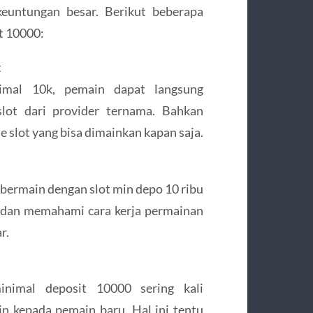
untungan besar. Berikut beberapa
t 10000:
t
imal 10k, pemain dapat langsung
lot dari provider ternama. Bahkan
 slot yang bisa dimainkan kapan saja.
bermain dengan slot min depo 10 ribu
 dan memahami cara kerja permainan
r.
inimal deposit 10000 sering kali
n kepada pemain baru. Hal ini tentu