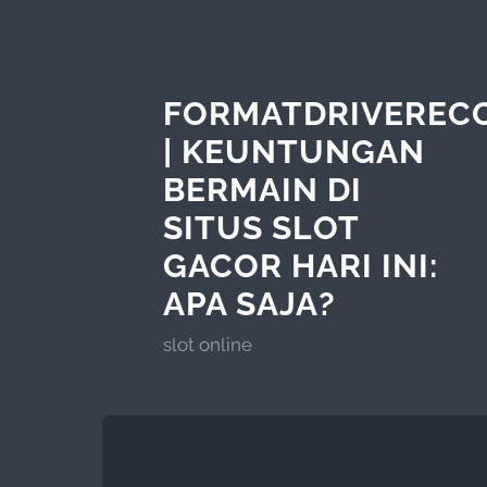
FORMATDRIVEREC
| KEUNTUNGAN
BERMAIN DI
SITUS SLOT
GACOR HARI INI:
APA SAJA?
slot online