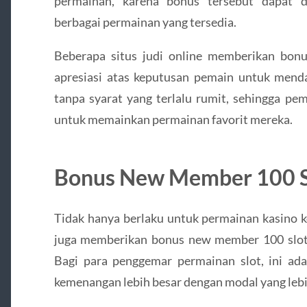
permainan, karena bonus tersebut dapat d
berbagai permainan yang tersedia.
Beberapa situs judi online memberikan bo
apresiasi atas keputusan pemain untuk mendaf
tanpa syarat yang terlalu rumit, sehingga p
untuk memainkan permainan favorit mereka.
Bonus New Member 100 
Tidak hanya berlaku untuk permainan kasino ko
juga memberikan bonus new member 100 slot
Bagi para penggemar permainan slot, ini a
kemenangan lebih besar dengan modal yang lebi