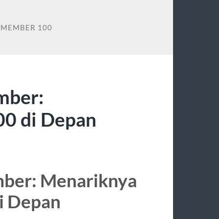
 MEMBER 100
mber:
00 di Depan
ber: Menariknya
i Depan