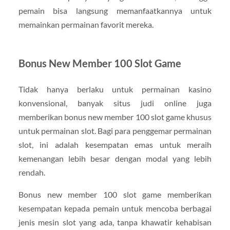
pemain bisa langsung memanfaatkannya untuk
memainkan permainan favorit mereka.
Bonus New Member 100 Slot Game
Tidak hanya berlaku untuk permainan kasino
konvensional, banyak situs judi online juga
memberikan bonus new member 100 slot game khusus
untuk permainan slot. Bagi para penggemar permainan
slot, ini adalah kesempatan emas untuk meraih
kemenangan lebih besar dengan modal yang lebih
rendah.
Bonus new member 100 slot game memberikan
kesempatan kepada pemain untuk mencoba berbagai
jenis mesin slot yang ada, tanpa khawatir kehabisan