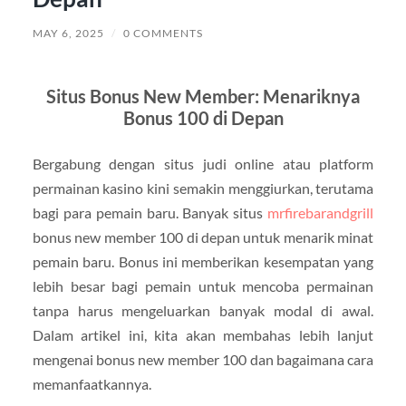
MAY 6, 2025
/
0 COMMENTS
Situs Bonus New Member: Menariknya
Bonus 100 di Depan
Bergabung dengan situs judi online atau platform
permainan kasino kini semakin menggiurkan, terutama
bagi para pemain baru. Banyak situs
mrfirebarandgrill
bonus new member 100 di depan untuk menarik minat
pemain baru. Bonus ini memberikan kesempatan yang
lebih besar bagi pemain untuk mencoba permainan
tanpa harus mengeluarkan banyak modal di awal.
Dalam artikel ini, kita akan membahas lebih lanjut
mengenai bonus new member 100 dan bagaimana cara
memanfaatkannya.