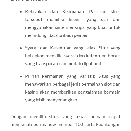
Kelayakan dan Keamanan: Pastikan situs
tersebut memiliki lisensi yang sah dan
menggunakan sistem enkripsi yang kuat untuk
melindungi data pribadi pemain.
Syarat dan Ketentuan yang Jelas: Situs yang
baik akan memiliki syarat dan ketentuan bonus
yang transparan dan mudah dipahami.
Pilihan Permainan yang Variatif: Situs yang
menawarkan berbagai jenis permainan slot dan
kasino akan memberikan pengalaman bermain
yang lebih menyenangkan.
Dengan memilih situs yang tepat, pemain dapat
menikmati bonus new member 100 serta keuntungan