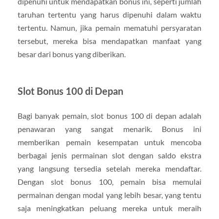
dipenuhi untuk mendapatkan bonus ini, seperti jumlah
taruhan tertentu yang harus dipenuhi dalam waktu
tertentu. Namun, jika pemain mematuhi persyaratan
tersebut, mereka bisa mendapatkan manfaat yang
besar dari bonus yang diberikan.
Slot Bonus 100 di Depan
Bagi banyak pemain, slot bonus 100 di depan adalah
penawaran yang sangat menarik. Bonus ini
memberikan pemain kesempatan untuk mencoba
berbagai jenis permainan slot dengan saldo ekstra
yang langsung tersedia setelah mereka mendaftar.
Dengan slot bonus 100, pemain bisa memulai
permainan dengan modal yang lebih besar, yang tentu
saja meningkatkan peluang mereka untuk meraih