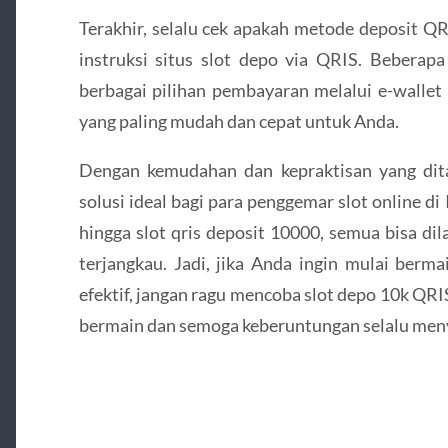
Terakhir, selalu cek apakah metode deposit Q
instruksi situs slot depo via QRIS. Beberap
berbagai pilihan pembayaran melalui e-wallet a
yang paling mudah dan cepat untuk Anda.
Dengan kemudahan dan kepraktisan yang dit
solusi ideal bagi para penggemar slot online di 
hingga slot qris deposit 10000, semua bisa di
terjangkau. Jadi, jika Anda ingin mulai berm
efektif, jangan ragu mencoba slot depo 10k QRIS 
bermain dan semoga keberuntungan selalu meny