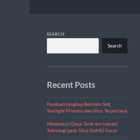
SEARCH
Search
Recent Posts
Panduan Lengkap Bermain Slot
Starlight Princess dan Situs Terpercaya
Menelusuri Daya Tarik dan Inovasi
Teknologi pada Situs Slot4D Gacor