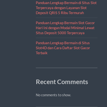
Panduan Lengkap Bermain di Situs Slot
Terpercaya dengan Layanan Slot
Deposit QRIS 5 Ribu Termurah
Panduan Lengkap Bermain Slot Gacor
Hari Ini dengan Modal Minimal Lewat
Situs Deposit 5000 Terpercaya
Panduan Lengkap Bermain di Situs
Slot4D dan Cara Daftar Slot Gacor
Terbaik
Recent Comments
No comments to show.