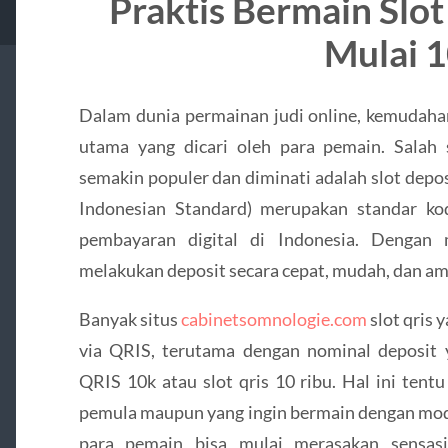
Praktis Bermain Slo
Mulai 
Dalam dunia permainan judi online, kemudahan
utama yang dicari oleh para pemain. Salah
semakin populer dan diminati adalah slot dep
Indonesian Standard) merupakan standar k
pembayaran digital di Indonesia. Dengan
melakukan deposit secara cepat, mudah, dan am
Banyak situs
cabinetsomnologie.com
slot qris 
via QRIS, terutama dengan nominal deposit y
QRIS 10k atau slot qris 10 ribu. Hal ini ten
pemula maupun yang ingin bermain dengan modal
para pemain bisa mulai merasakan sensasi