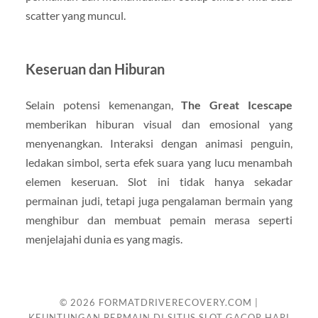
scatter yang muncul.
Keseruan dan Hiburan
Selain potensi kemenangan,
The Great Icescape
memberikan hiburan visual dan emosional yang
menyenangkan. Interaksi dengan animasi penguin,
ledakan simbol, serta efek suara yang lucu menambah
elemen keseruan. Slot ini tidak hanya sekadar
permainan judi, tetapi juga pengalaman bermain yang
menghibur dan membuat pemain merasa seperti
menjelajahi dunia es yang magis.
© 2026
FORMATDRIVERECOVERY.COM |
KEUNTUNGAN BERMAIN DI SITUS SLOT GACOR HARI