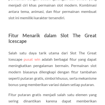
menjadi ciri khas permainan slot modern. Kombinasi
antara tema, animasi, dan fitur permainan membuat
slot ini memiliki karakter tersendiri.
Fitur Menarik dalam Slot The Great
Icescape
Salah satu daya tarik utama dari Slot The Great
Icescape
pusat win
adalah berbagai fitur yang dapat
meningkatkan pengalaman bermain. Permainan slot
modern biasanya dilengkapi dengan fitur tambahan
seperti putaran gratis, simbol khusus, serta mekanisme
bonus yang memberikan variasi dalam setiap putaran.
Fitur putaran gratis menjadi salah satu elemen yang
sering dinantikan karena dapat memberikan