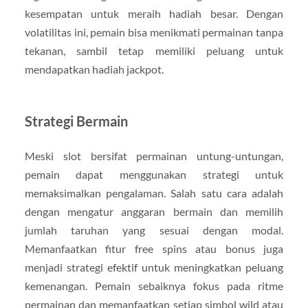
kesempatan untuk meraih hadiah besar. Dengan
volatilitas ini, pemain bisa menikmati permainan tanpa
tekanan, sambil tetap memiliki peluang untuk
mendapatkan hadiah jackpot.
Strategi Bermain
Meski slot bersifat permainan untung-untungan,
pemain dapat menggunakan strategi untuk
memaksimalkan pengalaman. Salah satu cara adalah
dengan mengatur anggaran bermain dan memilih
jumlah taruhan yang sesuai dengan modal.
Memanfaatkan fitur free spins atau bonus juga
menjadi strategi efektif untuk meningkatkan peluang
kemenangan. Pemain sebaiknya fokus pada ritme
permainan dan memanfaatkan setiap simbol wild atau