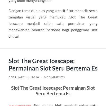
yang lebih menyenangkan.
Dengan tema dunia es yang kreatif, fitur menarik, serta
tampilan visual yang memukau, Slot The Great
Icescape menjadi salah satu permainan yang
menawarkan hiburan berbeda bagi penggemar slot
digital.
Slot The Great Icescape:
Permainan Slot Seru Bertema Es
FEBRUARY 14, 2026
/
0 COMMENTS
Slot The Great Icescape: Permainan Slot
Seru Bertema Es
pusatmenang
Slot online kini menjadi salah satu