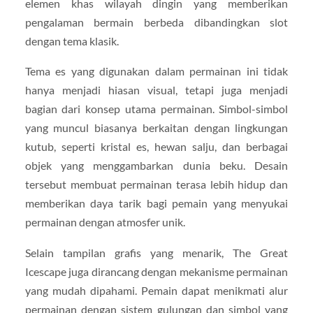
elemen khas wilayah dingin yang memberikan
pengalaman bermain berbeda dibandingkan slot
dengan tema klasik.
Tema es yang digunakan dalam permainan ini tidak
hanya menjadi hiasan visual, tetapi juga menjadi
bagian dari konsep utama permainan. Simbol-simbol
yang muncul biasanya berkaitan dengan lingkungan
kutub, seperti kristal es, hewan salju, dan berbagai
objek yang menggambarkan dunia beku. Desain
tersebut membuat permainan terasa lebih hidup dan
memberikan daya tarik bagi pemain yang menyukai
permainan dengan atmosfer unik.
Selain tampilan grafis yang menarik, The Great
Icescape juga dirancang dengan mekanisme permainan
yang mudah dipahami. Pemain dapat menikmati alur
permainan dengan sistem gulungan dan simbol yang