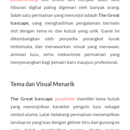
hiburan digital paling digemari oleh banyak orang.
Salah satu permainan yang menonjol adalah
The Great
Icescape
, yang menghadirkan pengalaman bermain
slot dengan tema es dan kutub yang unik. Game ini
dikembangkan oleh penyedia perangkat lunak
terkemuka, dan menawarkan visual yang menawan,
animasi lucu, serta mekanisme permainan yang
menyenangkan bagi pemain baru maupun profesional.
Tema dan Visual Menarik
The Great Icescape
pusathoki
memiliki tema kutub
yang menonjolkan karakter penguin lucu sebagai
simbol utama. Latar belakang permainan menampilkan
lanskap es yang luas dengan gletser biru dan gunung es
yang indah, memberikan nuansa dingin namun