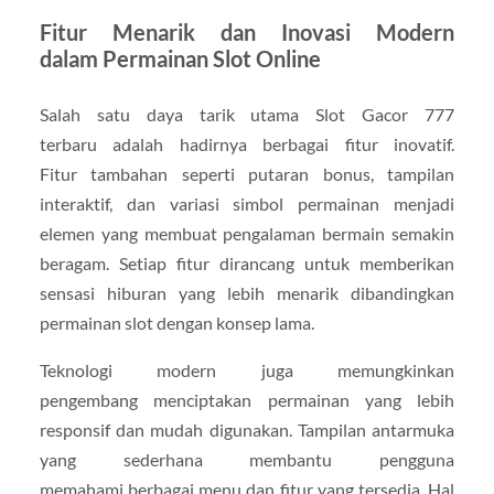
Fitur Menarik dan Inovasi Modern
dalam Permainan Slot Online
Salah satu daya tarik utama Slot Gacor 777
terbaru adalah hadirnya berbagai fitur inovatif.
Fitur tambahan seperti putaran bonus, tampilan
interaktif, dan variasi simbol permainan menjadi
elemen yang membuat pengalaman bermain semakin
beragam. Setiap fitur dirancang untuk memberikan
sensasi hiburan yang lebih menarik dibandingkan
permainan slot dengan konsep lama.
Teknologi modern juga memungkinkan
pengembang menciptakan permainan yang lebih
responsif dan mudah digunakan. Tampilan antarmuka
yang sederhana membantu pengguna
memahami berbagai menu dan fitur yang tersedia. Hal