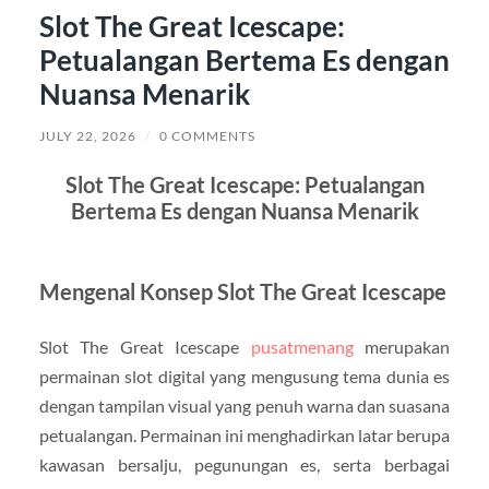
Slot The Great Icescape:
Petualangan Bertema Es dengan
Nuansa Menarik
JULY 22, 2026
/
0 COMMENTS
Slot The Great Icescape: Petualangan
Bertema Es dengan Nuansa Menarik
Mengenal Konsep Slot The Great Icescape
Slot The Great Icescape
pusatmenang
merupakan
permainan slot digital yang mengusung tema dunia es
dengan tampilan visual yang penuh warna dan suasana
petualangan. Permainan ini menghadirkan latar berupa
kawasan bersalju, pegunungan es, serta berbagai