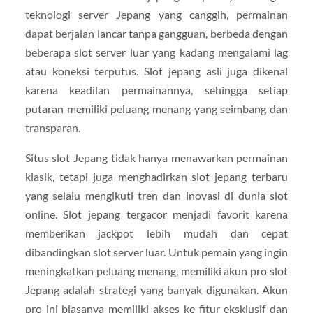
teknologi server Jepang yang canggih, permainan
dapat berjalan lancar tanpa gangguan, berbeda dengan
beberapa slot server luar yang kadang mengalami lag
atau koneksi terputus. Slot jepang asli juga dikenal
karena keadilan permainannya, sehingga setiap
putaran memiliki peluang menang yang seimbang dan
transparan.
Situs slot Jepang tidak hanya menawarkan permainan
klasik, tetapi juga menghadirkan slot jepang terbaru
yang selalu mengikuti tren dan inovasi di dunia slot
online. Slot jepang tergacor menjadi favorit karena
memberikan jackpot lebih mudah dan cepat
dibandingkan slot server luar. Untuk pemain yang ingin
meningkatkan peluang menang, memiliki akun pro slot
Jepang adalah strategi yang banyak digunakan. Akun
pro ini biasanya memiliki akses ke fitur eksklusif dan