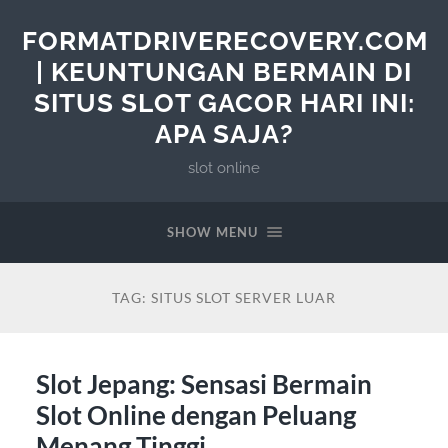
FORMATDRIVERECOVERY.COM
| KEUNTUNGAN BERMAIN DI
SITUS SLOT GACOR HARI INI:
APA SAJA?
slot online
SHOW MENU
TAG:
SITUS SLOT SERVER LUAR
Slot Jepang: Sensasi Bermain
Slot Online dengan Peluang
Menang Tinggi