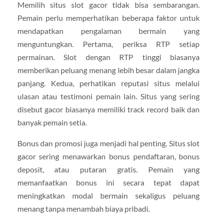
Memilih situs slot gacor tidak bisa sembarangan.
Pemain perlu memperhatikan beberapa faktor untuk
mendapatkan pengalaman bermain yang
menguntungkan. Pertama, periksa RTP setiap
permainan. Slot dengan RTP tinggi biasanya
memberikan peluang menang lebih besar dalam jangka
panjang. Kedua, perhatikan reputasi situs melalui
ulasan atau testimoni pemain lain. Situs yang sering
disebut gacor biasanya memiliki track record baik dan
banyak pemain setia.
Bonus dan promosi juga menjadi hal penting. Situs slot
gacor sering menawarkan bonus pendaftaran, bonus
deposit, atau putaran gratis. Pemain yang
memanfaatkan bonus ini secara tepat dapat
meningkatkan modal bermain sekaligus peluang
menang tanpa menambah biaya pribadi.