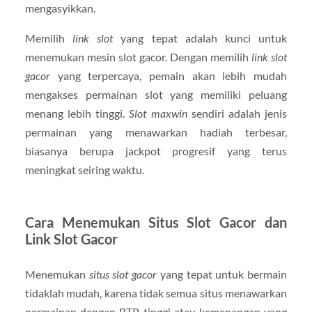
mengasyikkan.
Memilih
link slot
yang tepat adalah kunci untuk
menemukan mesin slot gacor. Dengan memilih
link slot
gacor
yang terpercaya, pemain akan lebih mudah
mengakses permainan slot yang memiliki peluang
menang lebih tinggi.
Slot maxwin
sendiri adalah jenis
permainan yang menawarkan hadiah terbesar,
biasanya berupa jackpot progresif yang terus
meningkat seiring waktu.
Cara Menemukan Situs Slot Gacor dan
Link Slot Gacor
Menemukan
situs slot gacor
yang tepat untuk bermain
tidaklah mudah, karena tidak semua situs menawarkan
permainan dengan RTP tinggi atau kemenangan yang