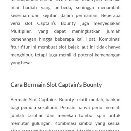
nilai hadiah yang berbeda, sehingga menambah
keseruan dan kejutan dalam permainan. Beberapa
versi slot Captain’s Bounty juga menyediakan
Multiplier
, yang dapat meningkatkan jumlah
kemenangan hingga beberapa kali lipat. Kombinasi
fitur-fitur ini membuat slot bajak laut ini tidak hanya
menghibur, tetapi juga memiliki potensi kemenangan
yang besar.
Cara Bermain Slot Captain’s Bounty
Bermain Slot Captain’s Bounty relatif mudah, bahkan
bagi pemula sekalipun. Pemain hanya perlu memilih
jumlah taruhan dan menekan tombol spin untuk
memutar gulungan. Kombinasi simbol yang sesuai
akan menentukan kemenangan. Meskipun sederhana,