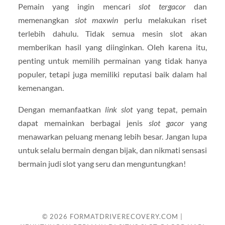
Pemain yang ingin mencari
slot tergacor
dan
memenangkan
slot maxwin
perlu melakukan riset
terlebih dahulu. Tidak semua mesin slot akan
memberikan hasil yang diinginkan. Oleh karena itu,
penting untuk memilih permainan yang tidak hanya
populer, tetapi juga memiliki reputasi baik dalam hal
kemenangan.
Dengan memanfaatkan
link slot
yang tepat, pemain
dapat memainkan berbagai jenis
slot gacor
yang
menawarkan peluang menang lebih besar. Jangan lupa
untuk selalu bermain dengan bijak, dan nikmati sensasi
bermain judi slot yang seru dan menguntungkan!
© 2026
FORMATDRIVERECOVERY.COM |