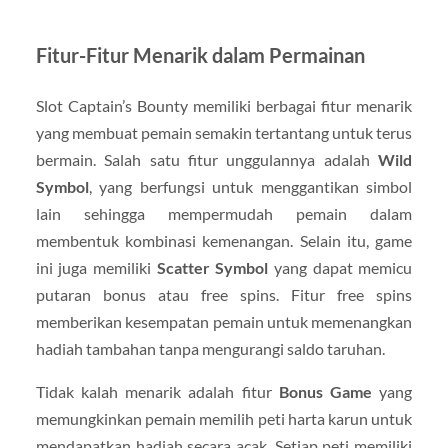
Fitur-Fitur Menarik dalam Permainan
Slot Captain’s Bounty memiliki berbagai fitur menarik
yang membuat pemain semakin tertantang untuk terus
bermain. Salah satu fitur unggulannya adalah
Wild
Symbol
, yang berfungsi untuk menggantikan simbol
lain sehingga mempermudah pemain dalam
membentuk kombinasi kemenangan. Selain itu, game
ini juga memiliki
Scatter Symbol
yang dapat memicu
putaran bonus atau free spins. Fitur free spins
memberikan kesempatan pemain untuk memenangkan
hadiah tambahan tanpa mengurangi saldo taruhan.
Tidak kalah menarik adalah fitur
Bonus Game
yang
memungkinkan pemain memilih peti harta karun untuk
mendapatkan hadiah secara acak. Setiap peti memiliki