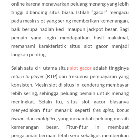
online karena menawarkan peluang menang yang lebih
tinggi dibanding situs biasa. Istilah “gacor” mengacu
pada mesin slot yang sering memberikan kemenangan,
baik berupa hadiah kecil maupun jackpot besar. Bagi
pemain yang ingin mendapatkan hasil maksimal,
memahami karakteristik situs slot gacor menjadi
langkah penting.
Salah satu ciri utama situs
slot gacor
adalah tingginya
return to player
(RTP) dan frekuensi pembayaran yang
konsisten. Mesin slot di situs ini cenderung membayar
lebih sering, sehingga peluang pemain untuk menang
meningkat. Selain itu, situs slot gacor biasanya
menyediakan fitur menarik seperti
free spins
,
bonus
harian
, dan
multiplier
, yang menambah peluang meraih
kemenangan besar. Fitur-fitur ini membuat
pengalaman bermain lebih seru sekaligus memberikan