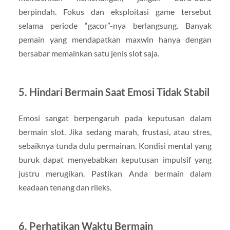
berpindah. Fokus dan eksploitasi game tersebut
selama periode “gacor”-nya berlangsung. Banyak
pemain yang mendapatkan maxwin hanya dengan
bersabar memainkan satu jenis slot saja.
5. Hindari Bermain Saat Emosi Tidak Stabil
Emosi sangat berpengaruh pada keputusan dalam
bermain slot. Jika sedang marah, frustasi, atau stres,
sebaiknya tunda dulu permainan. Kondisi mental yang
buruk dapat menyebabkan keputusan impulsif yang
justru merugikan. Pastikan Anda bermain dalam
keadaan tenang dan rileks.
6. Perhatikan Waktu Bermain