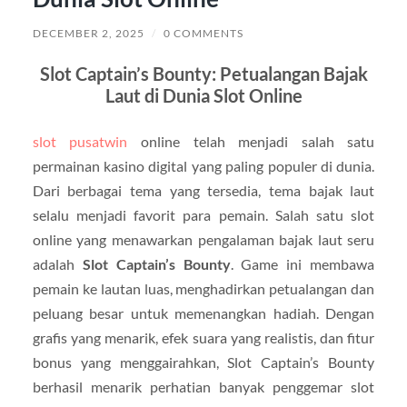
DECEMBER 2, 2025
/
0 COMMENTS
Slot Captain’s Bounty: Petualangan Bajak
Laut di Dunia Slot Online
slot pusatwin
online telah menjadi salah satu
permainan kasino digital yang paling populer di dunia.
Dari berbagai tema yang tersedia, tema bajak laut
selalu menjadi favorit para pemain. Salah satu slot
online yang menawarkan pengalaman bajak laut seru
adalah
Slot Captain’s Bounty
. Game ini membawa
pemain ke lautan luas, menghadirkan petualangan dan
peluang besar untuk memenangkan hadiah. Dengan
grafis yang menarik, efek suara yang realistis, dan fitur
bonus yang menggairahkan, Slot Captain’s Bounty
berhasil menarik perhatian banyak penggemar slot