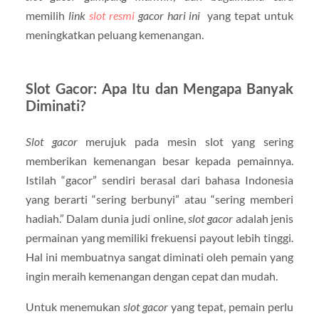
memilih
link
slot resmi
gacor hari ini
yang tepat untuk
meningkatkan peluang kemenangan.
Slot Gacor: Apa Itu dan Mengapa Banyak
Diminati?
Slot gacor
merujuk pada mesin slot yang sering
memberikan kemenangan besar kepada pemainnya.
Istilah “gacor” sendiri berasal dari bahasa Indonesia
yang berarti “sering berbunyi” atau “sering memberi
hadiah.” Dalam dunia judi online,
slot gacor
adalah jenis
permainan yang memiliki frekuensi payout lebih tinggi.
Hal ini membuatnya sangat diminati oleh pemain yang
ingin meraih kemenangan dengan cepat dan mudah.
Untuk menemukan
slot gacor
yang tepat, pemain perlu