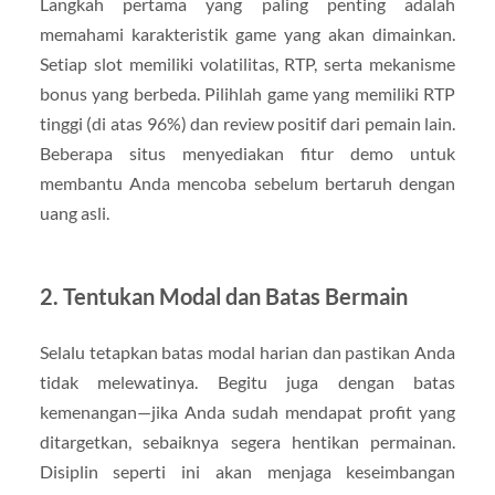
Langkah pertama yang paling penting adalah
memahami karakteristik game yang akan dimainkan.
Setiap slot memiliki volatilitas, RTP, serta mekanisme
bonus yang berbeda. Pilihlah game yang memiliki RTP
tinggi (di atas 96%) dan review positif dari pemain lain.
Beberapa situs menyediakan fitur demo untuk
membantu Anda mencoba sebelum bertaruh dengan
uang asli.
2. Tentukan Modal dan Batas Bermain
Selalu tetapkan batas modal harian dan pastikan Anda
tidak melewatinya. Begitu juga dengan batas
kemenangan—jika Anda sudah mendapat profit yang
ditargetkan, sebaiknya segera hentikan permainan.
Disiplin seperti ini akan menjaga keseimbangan