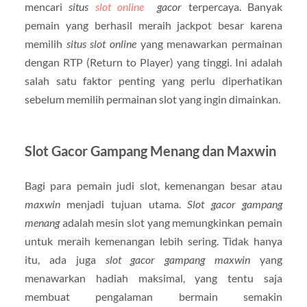
mencari
situs
slot online
gacor
terpercaya. Banyak
pemain yang berhasil meraih jackpot besar karena
memilih
situs slot online
yang menawarkan permainan
dengan RTP (Return to Player) yang tinggi. Ini adalah
salah satu faktor penting yang perlu diperhatikan
sebelum memilih permainan slot yang ingin dimainkan.
Slot Gacor Gampang Menang dan Maxwin
Bagi para pemain judi slot, kemenangan besar atau
maxwin
menjadi tujuan utama.
Slot gacor gampang
menang
adalah mesin slot yang memungkinkan pemain
untuk meraih kemenangan lebih sering. Tidak hanya
itu, ada juga
slot gacor gampang maxwin
yang
menawarkan hadiah maksimal, yang tentu saja
membuat pengalaman bermain semakin