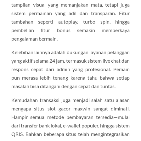
tampilan visual yang memanjakan mata, tetapi juga
sistem permainan yang adil dan transparan. Fitur
tambahan seperti autoplay, turbo spin, hingga
pembelian fitur bonus semakin memperkaya
pengalaman bermain.
Kelebihan lainnya adalah dukungan layanan pelanggan
yang aktif selama 24 jam, termasuk sistem live chat dan
respons cepat dari admin yang profesional. Pemain
pun merasa lebih tenang karena tahu bahwa setiap
masalah bisa ditangani dengan cepat dan tuntas.
Kemudahan transaksi juga menjadi salah satu alasan
mengapa situs slot gacor maxwin sangat diminati.
Hampir semua metode pembayaran tersedia—mulai
dari transfer bank lokal, e-wallet populer, hingga sistem
QRIS. Bahkan beberapa situs telah mengintegrasikan