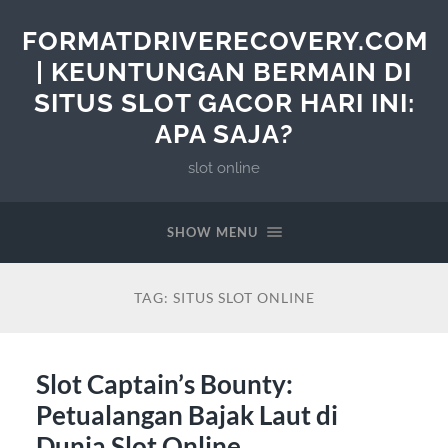
FORMATDRIVERECOVERY.COM
| KEUNTUNGAN BERMAIN DI
SITUS SLOT GACOR HARI INI:
APA SAJA?
slot online
SHOW MENU
TAG:
SITUS SLOT ONLINE
Slot Captain’s Bounty:
Petualangan Bajak Laut di
Dunia Slot Online