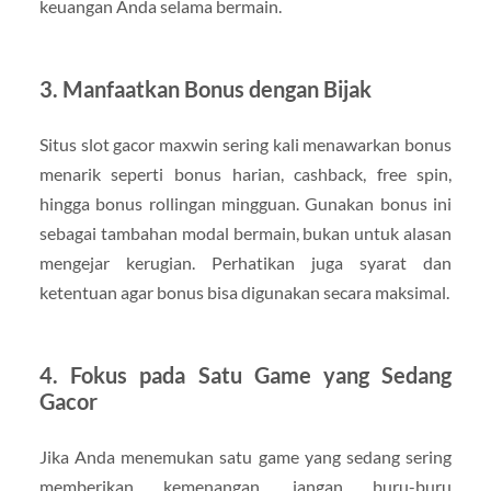
keuangan Anda selama bermain.
3. Manfaatkan Bonus dengan Bijak
Situs slot gacor maxwin sering kali menawarkan bonus
menarik seperti bonus harian, cashback, free spin,
hingga bonus rollingan mingguan. Gunakan bonus ini
sebagai tambahan modal bermain, bukan untuk alasan
mengejar kerugian. Perhatikan juga syarat dan
ketentuan agar bonus bisa digunakan secara maksimal.
4. Fokus pada Satu Game yang Sedang
Gacor
Jika Anda menemukan satu game yang sedang sering
memberikan kemenangan, jangan buru-buru