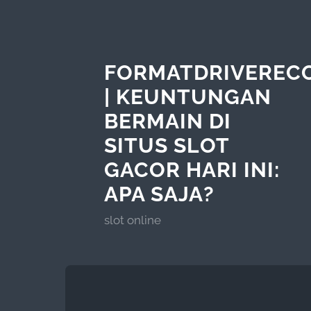
FORMATDRIVEREC
| KEUNTUNGAN
BERMAIN DI
SITUS SLOT
GACOR HARI INI:
APA SAJA?
slot online