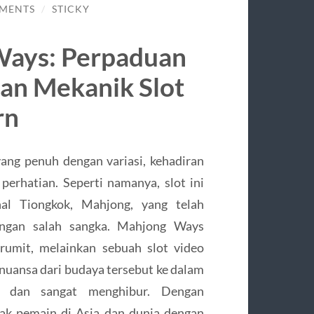
MENTS
/
STICKY
ays: Perpaduan
an Mekanik Slot
rn
ang penuh dengan variasi, kehadiran
erhatian. Seperti namanya, slot ini
onal Tiongkok, Mahjong, yang telah
angan salah sangka. Mahjong Ways
rumit, melainkan sebuah slot video
 nuansa dari budaya tersebut ke dalam
 dan sangat menghibur. Dengan
ak pemain di Asia dan dunia dengan