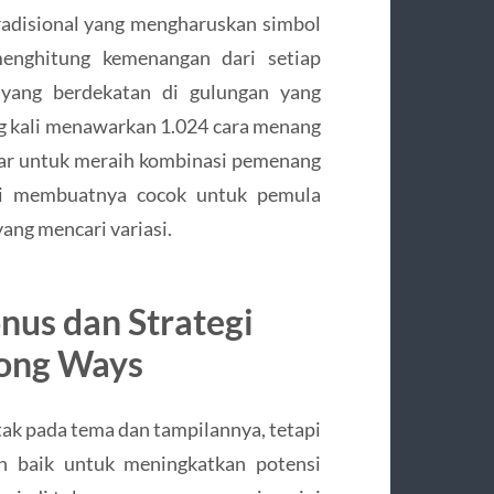
radisional yang mengharuskan simbol
menghitung kemenangan dari setiap
yang berdekatan di gulungan yang
ring kali menawarkan 1.024 cara menang
sar untuk meraih kombinasi pemenang
ni membuatnya cocok untuk pemula
ang mencari variasi.
us dan Strategi
ong Ways
ak pada tema dan tampilannya, tetapi
an baik untuk meningkatkan potensi