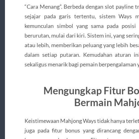
“Cara Menang”. Berbeda dengan slot payline t
sejajar pada garis tertentu, sistem Ways 
kemunculan simbol yang sama pada posisi 
berurutan, mulai dari kiri. Sistem ini, yang se
atau lebih, memberikan peluang yang lebih be
dalam setiap putaran. Kemudahan aturan i
sekaligus menarik bagi pemain berpengalaman y
Mengungkap Fitur Bon
Bermain Mahj
Keistimewaan Mahjong Ways tidak hanya terlet
juga pada fitur bonus yang dirancang deng