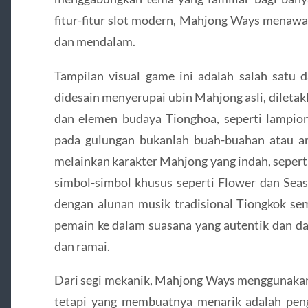
fitur-fitur slot modern, Mahjong Ways menaw
dan mendalam.
Tampilan visual game ini adalah salah satu d
didesain menyerupai ubin Mahjong asli, diletak
dan elemen budaya Tionghoa, seperti lampion
pada gulungan bukanlah buah-buahan atau ang
melainkan karakter Mahjong yang indah, seperti
simbol-simbol khusus seperti Flower dan Sea
dengan alunan musik tradisional Tiongkok 
pemain ke dalam suasana yang autentik dan dam
dan ramai.
Dari segi mekanik, Mahjong Ways menggunakan 
tetapi yang membuatnya menarik adalah pen