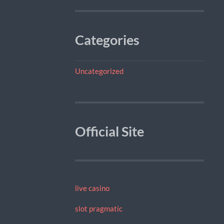
Categories
Uncategorized
Official Site
live casino
slot pragmatic