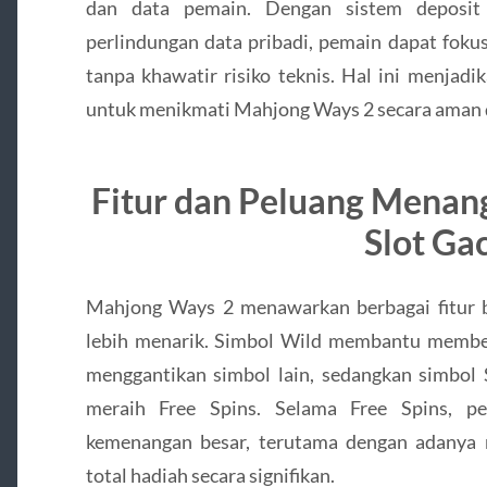
dan data pemain. Dengan sistem deposit 
perlindungan data pribadi, pemain dapat foku
tanpa khawatir risiko teknis. Hal ini menjadi
untuk menikmati Mahjong Ways 2 secara aman
Fitur dan Peluang Menan
Slot Ga
Mahjong Ways 2 menawarkan berbagai fitur 
lebih menarik. Simbol Wild membantu memb
menggantikan simbol lain, sedangkan simbo
meraih Free Spins. Selama Free Spins, p
kemenangan besar, terutama dengan adanya 
total hadiah secara signifikan.