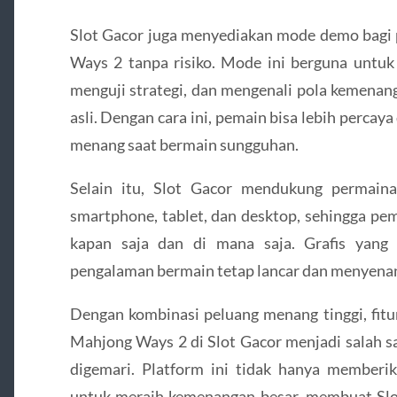
Slot Gacor juga menyediakan mode demo bagi
Ways 2 tanpa risiko. Mode ini berguna untu
menguji strategi, dan mengenali pola kemena
asli. Dengan cara ini, pemain bisa lebih perca
menang saat bermain sungguhan.
Selain itu, Slot Gacor mendukung permaina
smartphone, tablet, dan desktop, sehingga p
kapan saja dan di mana saja. Grafis yang
pengalaman bermain tetap lancar dan menyena
Dengan kombinasi peluang menang tinggi, fit
Mahjong Ways 2 di Slot Gacor menjadi salah sa
digemari. Platform ini tidak hanya memberik
untuk meraih kemenangan besar, membuat Slot