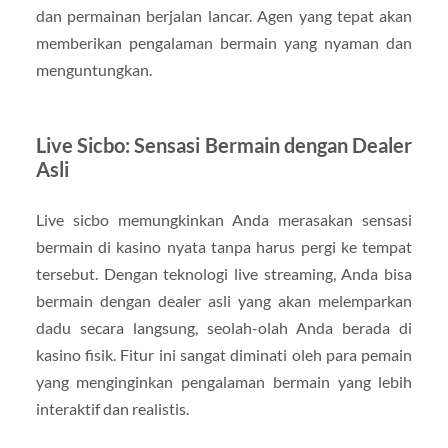
dan permainan berjalan lancar. Agen yang tepat akan
memberikan pengalaman bermain yang nyaman dan
menguntungkan.
Live Sicbo: Sensasi Bermain dengan Dealer
Asli
Live sicbo memungkinkan Anda merasakan sensasi
bermain di kasino nyata tanpa harus pergi ke tempat
tersebut. Dengan teknologi live streaming, Anda bisa
bermain dengan dealer asli yang akan melemparkan
dadu secara langsung, seolah-olah Anda berada di
kasino fisik. Fitur ini sangat diminati oleh para pemain
yang menginginkan pengalaman bermain yang lebih
interaktif dan realistis.