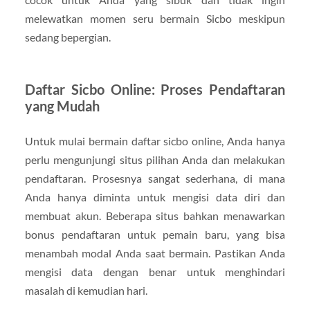
melewatkan momen seru bermain Sicbo meskipun
sedang bepergian.
Daftar Sicbo Online: Proses Pendaftaran
yang Mudah
Untuk mulai bermain daftar sicbo online, Anda hanya
perlu mengunjungi situs pilihan Anda dan melakukan
pendaftaran. Prosesnya sangat sederhana, di mana
Anda hanya diminta untuk mengisi data diri dan
membuat akun. Beberapa situs bahkan menawarkan
bonus pendaftaran untuk pemain baru, yang bisa
menambah modal Anda saat bermain. Pastikan Anda
mengisi data dengan benar untuk menghindari
masalah di kemudian hari.