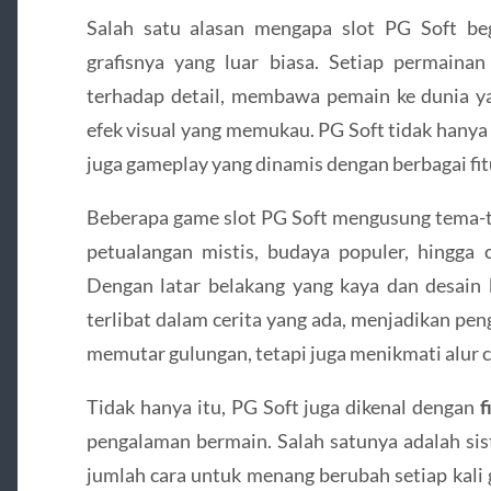
Salah satu alasan mengapa slot PG Soft beg
grafisnya yang luar biasa. Setiap permaina
terhadap detail, membawa pemain ke dunia ya
efek visual yang memukau. PG Soft tidak hanya
juga gameplay yang dinamis dengan berbagai fitu
Beberapa game slot PG Soft mengusung tema-t
petualangan mistis, budaya populer, hingga c
Dengan latar belakang yang kaya dan desain 
terlibat dalam cerita yang ada, menjadikan pe
memutar gulungan, tetapi juga menikmati alur 
Tidak hanya itu, PG Soft juga dikenal dengan
f
pengalaman bermain. Salah satunya adalah si
jumlah cara untuk menang berubah setiap kali