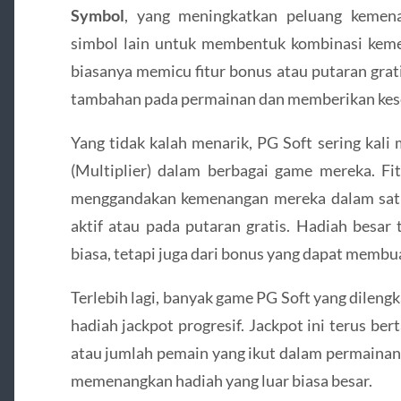
Symbol
, yang meningkatkan peluang kemen
simbol lain untuk membentuk kombinasi kem
biasanya memicu fitur bonus atau putaran grati
tambahan pada permainan dan memberikan kese
Yang tidak kalah menarik, PG Soft sering kal
(Multiplier) dalam berbagai game mereka. F
menggandakan kemenangan mereka dalam satu 
aktif atau pada putaran gratis. Hadiah besar
biasa, tetapi juga dari bonus yang dapat membu
Terlebih lagi, banyak game PG Soft yang dileng
hadiah jackpot progresif. Jackpot ini terus be
atau jumlah pemain yang ikut dalam permainan
memenangkan hadiah yang luar biasa besar.