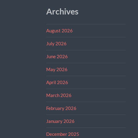
Archives
August 2026
July 2026
June 2026
May 2026
April 2026
March 2026
February 2026
January 2026
December 2025