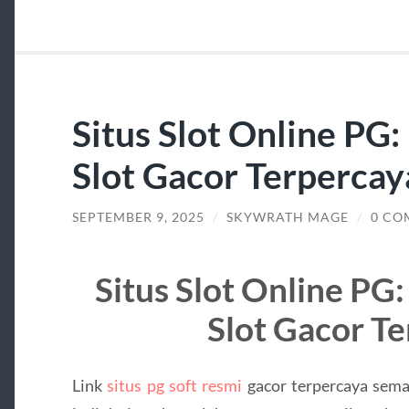
Situs Slot Online P
Slot Gacor Terpercay
SEPTEMBER 9, 2025
/
SKYWRATH MAGE
/
0 CO
Situs Slot Online P
Slot Gacor T
Link
situs pg soft resmi
gacor terpercaya
semak