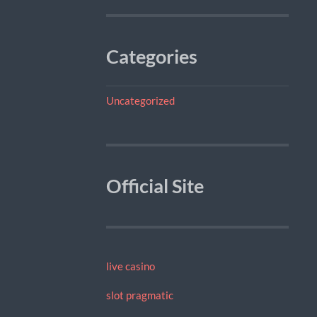
Categories
Uncategorized
Official Site
live casino
slot pragmatic