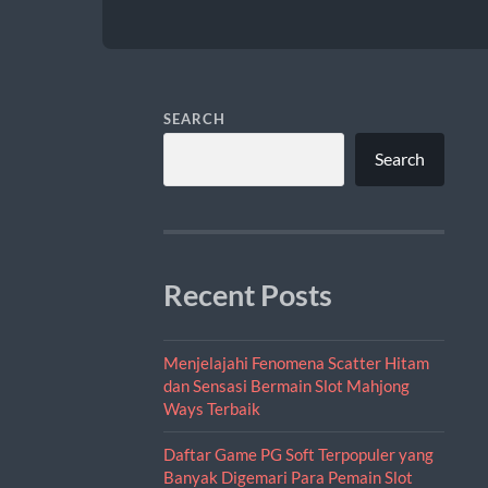
SEARCH
Search
Recent Posts
Menjelajahi Fenomena Scatter Hitam
dan Sensasi Bermain Slot Mahjong
Ways Terbaik
Daftar Game PG Soft Terpopuler yang
Banyak Digemari Para Pemain Slot