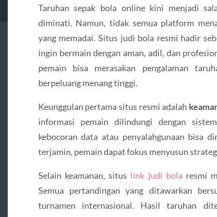
Taruhan sepak bola online kini menjadi sala
diminati. Namun, tidak semua platform me
yang memadai. Situs judi bola resmi hadir se
ingin bermain dengan aman, adil, dan profesio
pemain bisa merasakan pengalaman taruh
berpeluang menang tinggi.
Keunggulan pertama situs resmi adalah
keamana
informasi pemain dilindungi dengan sistem 
kebocoran data atau penyalahgunaan bisa d
terjamin, pemain dapat fokus menyusun strateg
Selain keamanan, situs
link judi bola
resmi 
Semua pertandingan yang ditawarkan bersu
turnamen internasional. Hasil taruhan di