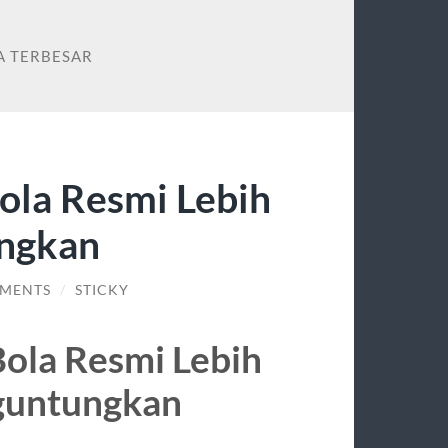
A TERBESAR
ola Resmi Lebih
ngkan
MENTS
/
STICKY
Bola Resmi Lebih
guntungkan