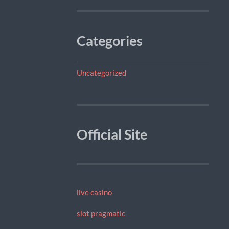
Categories
Uncategorized
Official Site
live casino
slot pragmatic