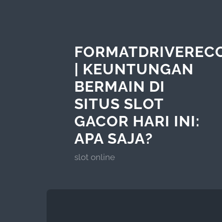
FORMATDRIVEREC
| KEUNTUNGAN
BERMAIN DI
SITUS SLOT
GACOR HARI INI:
APA SAJA?
slot online