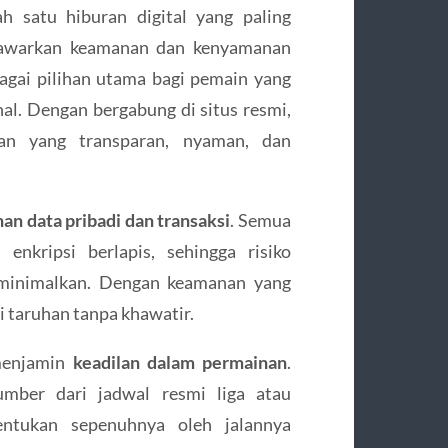
h satu hiburan digital yang paling
nawarkan keamanan dan kenyamanan
bagai pilihan utama bagi pemain yang
nal. Dengan bergabung di situs resmi,
an yang transparan, nyaman, dan
n data pribadi dan transaksi
. Semua
enkripsi berlapis, sehingga risiko
iminimalkan. Dengan keamanan yang
i taruhan tanpa khawatir.
menjamin
keadilan dalam permainan
.
mber dari jadwal resmi liga atau
tentukan sepenuhnya oleh jalannya