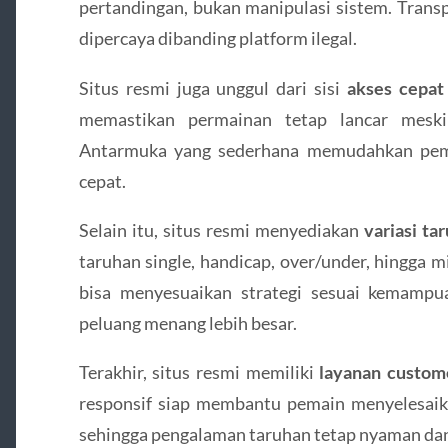
pertandingan, bukan manipulasi sistem. Transp
dipercaya dibanding platform ilegal.
Situs resmi juga unggul dari sisi
akses cepat 
memastikan permainan tetap lancar meski
Antarmuka yang sederhana memudahkan pema
cepat.
Selain itu, situs resmi menyediakan
variasi ta
taruhan single, handicap, over/under, hingga m
bisa menyesuaikan strategi sesuai kemampu
peluang menang lebih besar.
Terakhir, situs resmi memiliki
layanan custom
responsif siap membantu pemain menyelesaika
sehingga pengalaman taruhan tetap nyaman da