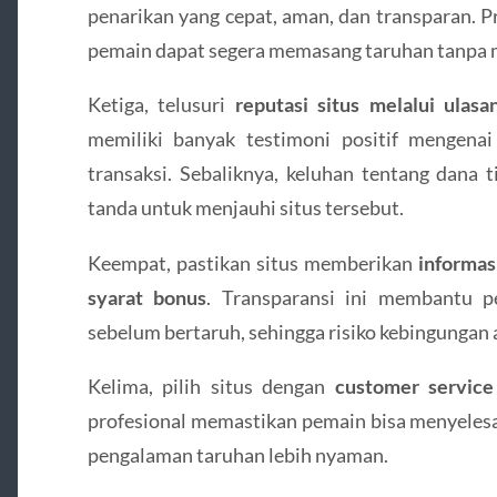
penarikan yang cepat, aman, dan transparan. P
pemain dapat segera memasang taruhan tanpa
Ketiga, telusuri
reputasi situs melalui ulasa
memiliki banyak testimoni positif mengena
transaksi. Sebaliknya, keluhan tentang dana t
tanda untuk menjauhi situs tersebut.
Keempat, pastikan situs memberikan
informas
syarat bonus
. Transparansi ini membantu
sebelum bertaruh, sehingga risiko kebingungan a
Kelima, pilih situs dengan
customer service
profesional memastikan pemain bisa menyelesa
pengalaman taruhan lebih nyaman.