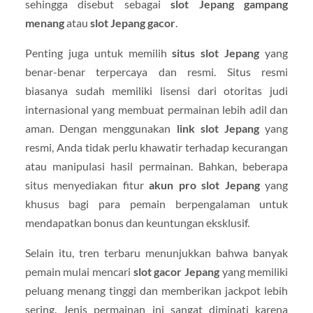
sehingga disebut sebagai
slot Jepang gampang
menang
atau
slot Jepang gacor
.
Penting juga untuk memilih
situs slot Jepang
yang
benar-benar terpercaya dan resmi. Situs resmi
biasanya sudah memiliki lisensi dari otoritas judi
internasional yang membuat permainan lebih adil dan
aman. Dengan menggunakan
link slot Jepang
yang
resmi, Anda tidak perlu khawatir terhadap kecurangan
atau manipulasi hasil permainan. Bahkan, beberapa
situs menyediakan fitur
akun pro slot Jepang
yang
khusus bagi para pemain berpengalaman untuk
mendapatkan bonus dan keuntungan eksklusif.
Selain itu, tren terbaru menunjukkan bahwa banyak
pemain mulai mencari
slot gacor Jepang
yang memiliki
peluang menang tinggi dan memberikan jackpot lebih
sering. Jenis permainan ini sangat diminati karena