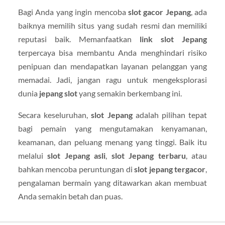
Bagi Anda yang ingin mencoba
slot gacor Jepang
, ada
baiknya memilih situs yang sudah resmi dan memiliki
reputasi baik. Memanfaatkan
link slot Jepang
terpercaya bisa membantu Anda menghindari risiko
penipuan dan mendapatkan layanan pelanggan yang
memadai. Jadi, jangan ragu untuk mengeksplorasi
dunia
jepang slot
yang semakin berkembang ini.
Secara keseluruhan,
slot Jepang
adalah pilihan tepat
bagi pemain yang mengutamakan kenyamanan,
keamanan, dan peluang menang yang tinggi. Baik itu
melalui
slot Jepang asli
,
slot Jepang terbaru
, atau
bahkan mencoba peruntungan di
slot jepang tergacor
,
pengalaman bermain yang ditawarkan akan membuat
Anda semakin betah dan puas.