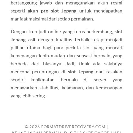
bertanggung jawab dan menggunakan akun resmi
seperti
akun pro slot Jepang
untuk mendapatkan
manfaat maksimal dari setiap permainan.
Dengan tren judi online yang terus berkembang,
slot
Jepang asli
dengan kualitas terbaik tetap menjadi
pilihan utama bagi para pecinta slot yang mencari
kemenangan lebih mudah dan sensasi bermain yang
berbeda dari biasanya. Jadi, tidak ada salahnya
mencoba peruntungan di
slot Jepang
dan rasakan
sendiri kenikmatan bermain di server yang
menawarkan stabilitas, keamanan, dan kemenangan
yang lebih sering.
© 2026
FORMATDRIVERECOVERY.COM |
KEUNTUNGAN BERMAIN DI SITUS SLOT GACOR HARI