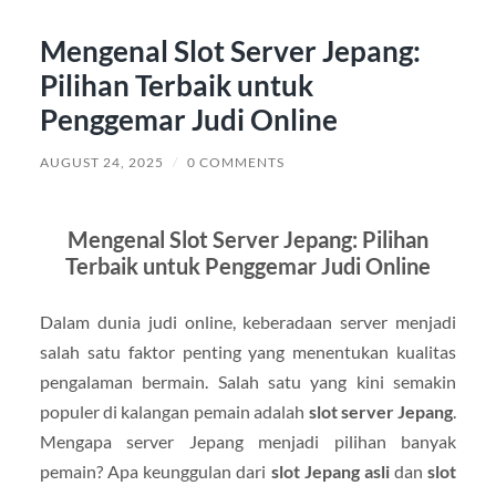
Mengenal Slot Server Jepang:
Pilihan Terbaik untuk
Penggemar Judi Online
AUGUST 24, 2025
/
0 COMMENTS
Mengenal Slot Server Jepang: Pilihan
Terbaik untuk Penggemar Judi Online
Dalam dunia judi online, keberadaan server menjadi
salah satu faktor penting yang menentukan kualitas
pengalaman bermain. Salah satu yang kini semakin
populer di kalangan pemain adalah
slot server Jepang
.
Mengapa server Jepang menjadi pilihan banyak
pemain? Apa keunggulan dari
slot Jepang asli
dan
slot