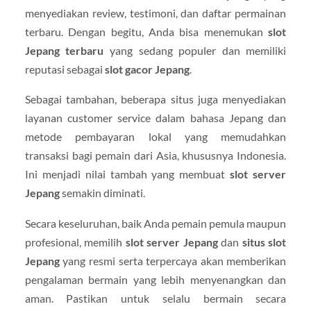
menyediakan review, testimoni, dan daftar permainan
terbaru. Dengan begitu, Anda bisa menemukan
slot
Jepang terbaru
yang sedang populer dan memiliki
reputasi sebagai
slot gacor Jepang
.
Sebagai tambahan, beberapa situs juga menyediakan
layanan customer service dalam bahasa Jepang dan
metode pembayaran lokal yang memudahkan
transaksi bagi pemain dari Asia, khususnya Indonesia.
Ini menjadi nilai tambah yang membuat
slot server
Jepang
semakin diminati.
Secara keseluruhan, baik Anda pemain pemula maupun
profesional, memilih
slot server Jepang
dan
situs slot
Jepang
yang resmi serta terpercaya akan memberikan
pengalaman bermain yang lebih menyenangkan dan
aman. Pastikan untuk selalu bermain secara