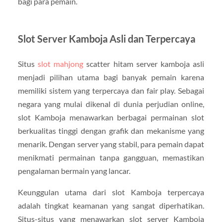
bagi para pemain.
Slot Server Kamboja Asli dan Terpercaya
Situs
slot mahjong
scatter hitam server kamboja
asli
menjadi pilihan utama bagi banyak pemain karena
memiliki sistem yang terpercaya dan fair play. Sebagai
negara yang mulai dikenal di dunia perjudian online,
slot Kamboja menawarkan berbagai permainan slot
berkualitas tinggi dengan grafik dan mekanisme yang
menarik. Dengan server yang stabil, para pemain dapat
menikmati permainan tanpa gangguan, memastikan
pengalaman bermain yang lancar.
Keunggulan utama dari slot Kamboja terpercaya
adalah tingkat keamanan yang sangat diperhatikan.
Situs-situs yang menawarkan slot server Kamboja