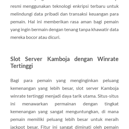
resmi menggunakan teknologi enkripsi terbaru untuk
melindungi data pribadi dan transaksi keuangan para
pemain. Hal ini memberikan rasa aman bagi pemain
yang ingin bermain dengan tenang tanpa khawatir data
mereka bocor atau dicuri.
Slot Server Kamboja dengan Winrate
Tertinggi
Bagi para pemain yang menginginkan peluang
kemenangan yang lebih besar, slot server Kamboja
winrate tertinggi menjadi daya tarik utama. Situs-situs
ini menawarkan permainan dengan tingkat
kemenangan yang sangat menguntungkan, di mana
pemain memiliki peluang lebih besar untuk meraih
jackpot besar. Fitur ini sangat diminati oleh pemain