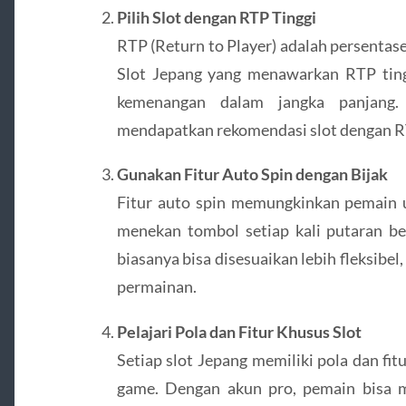
Pilih Slot dengan RTP Tinggi
RTP (Return to Player) adalah persenta
Slot Jepang yang menawarkan RTP tin
kemenangan dalam jangka panjang.
mendapatkan rekomendasi slot dengan RT
Gunakan Fitur Auto Spin dengan Bijak
Fitur auto spin memungkinkan pemain 
menekan tombol setiap kali putaran ber
biasanya bisa disesuaikan lebih fleksib
permainan.
Pelajari Pola dan Fitur Khusus Slot
Setiap slot Jepang memiliki pola dan fitu
game. Dengan akun pro, pemain bisa 