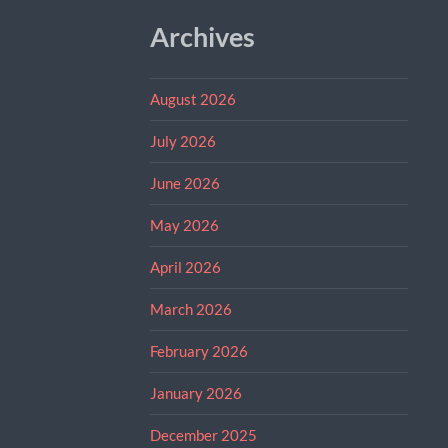
Archives
August 2026
July 2026
June 2026
May 2026
April 2026
March 2026
February 2026
January 2026
December 2025