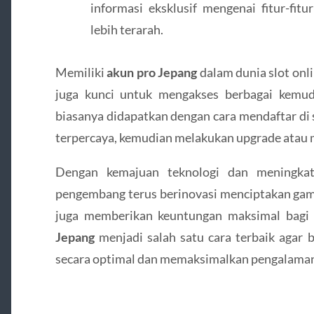
informasi eksklusif mengenai fitur-fitu
lebih terarah.
Memiliki
akun pro Jepang
dalam dunia slot onli
juga kunci untuk mengakses berbagai kemud
biasanya didapatkan dengan cara mendaftar di 
terpercaya, kemudian melakukan upgrade atau 
Dengan kemajuan teknologi dan meningkatn
pengembang terus berinovasi menciptakan game
juga memberikan keuntungan maksimal bagi
Jepang
menjadi salah satu cara terbaik agar b
secara optimal dan memaksimalkan pengalaman