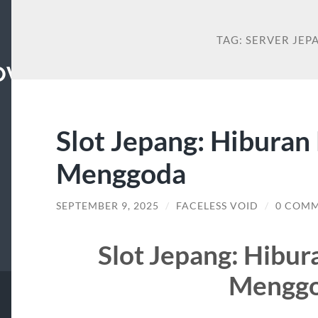
TAG:
SERVER JEPA
OVERY.COM
Slot Jepang: Hiburan 
Menggoda
SEPTEMBER 9, 2025
/
FACELESS VOID
/
0 COM
Slot Jepang: Hibur
Mengg