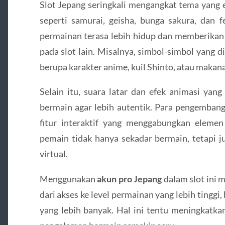
Slot Jepang seringkali mengangkat tema yang 
seperti samurai, geisha, bunga sakura, dan f
permainan terasa lebih hidup dan memberikan
pada slot lain. Misalnya, simbol-simbol yang 
berupa karakter anime, kuil Shinto, atau makan
Selain itu, suara latar dan efek animasi ya
bermain agar lebih autentik. Para pengemban
fitur interaktif yang menggabungkan elemen 
pemain tidak hanya sekadar bermain, tetapi 
virtual.
Menggunakan
akun pro Jepang
dalam slot ini 
dari akses ke level permainan yang lebih tinggi,
yang lebih banyak. Hal ini tentu meningkat