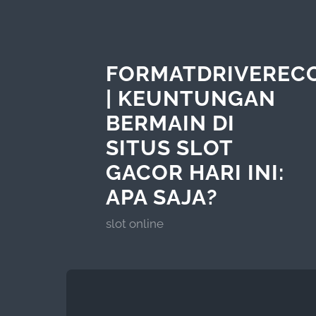
FORMATDRIVEREC
| KEUNTUNGAN
BERMAIN DI
SITUS SLOT
GACOR HARI INI:
APA SAJA?
slot online