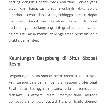
betting dengan update odds real-time. Server yang
stabil dan kapasitas tinggi menjamin data selalu
diperbarui cepat dan akurat, sehingga pemain dapat
membuat keputusan taruhan tepat di saat
pertandingan berlangsung. Integrasi semua layanan
dalam satu akun membuat pengalaman bermain lebih
praktis dan efisien.
Keuntungan Bergabung di Situs Sbobet
Resmi
Bergabung di situs sbobet resmi memberikan banyak
keuntungan bagi pemain pemula maupun profesional.
Salah satu keunggulan utama adalah kemudahan
transaksi. Platform resmi menyediakan metode
pembayaran lengkap seperti transfer bank, dompet