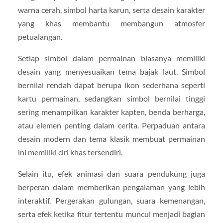
warna cerah, simbol harta karun, serta desain karakter
yang khas membantu membangun atmosfer
petualangan.
Setiap simbol dalam permainan biasanya memiliki
desain yang menyesuaikan tema bajak laut. Simbol
bernilai rendah dapat berupa ikon sederhana seperti
kartu permainan, sedangkan simbol bernilai tinggi
sering menampilkan karakter kapten, benda berharga,
atau elemen penting dalam cerita. Perpaduan antara
desain modern dan tema klasik membuat permainan
ini memiliki ciri khas tersendiri.
Selain itu, efek animasi dan suara pendukung juga
berperan dalam memberikan pengalaman yang lebih
interaktif. Pergerakan gulungan, suara kemenangan,
serta efek ketika fitur tertentu muncul menjadi bagian