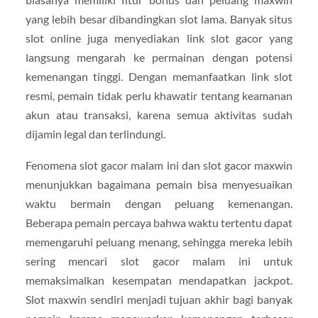
yang lebih besar dibandingkan slot lama. Banyak situs
slot online juga menyediakan link slot gacor yang
langsung mengarah ke permainan dengan potensi
kemenangan tinggi. Dengan memanfaatkan link slot
resmi, pemain tidak perlu khawatir tentang keamanan
akun atau transaksi, karena semua aktivitas sudah
dijamin legal dan terlindungi.
Fenomena slot gacor malam ini dan slot gacor maxwin
menunjukkan bagaimana pemain bisa menyesuaikan
waktu bermain dengan peluang kemenangan.
Beberapa pemain percaya bahwa waktu tertentu dapat
memengaruhi peluang menang, sehingga mereka lebih
sering mencari slot gacor malam ini untuk
memaksimalkan kesempatan mendapatkan jackpot.
Slot maxwin sendiri menjadi tujuan akhir bagi banyak