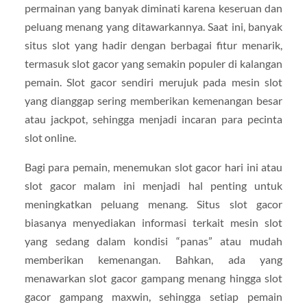
permainan yang banyak diminati karena keseruan dan
peluang menang yang ditawarkannya. Saat ini, banyak
situs slot yang hadir dengan berbagai fitur menarik,
termasuk slot gacor yang semakin populer di kalangan
pemain. Slot gacor sendiri merujuk pada mesin slot
yang dianggap sering memberikan kemenangan besar
atau jackpot, sehingga menjadi incaran para pecinta
slot online.
Bagi para pemain, menemukan slot gacor hari ini atau
slot gacor malam ini menjadi hal penting untuk
meningkatkan peluang menang. Situs slot gacor
biasanya menyediakan informasi terkait mesin slot
yang sedang dalam kondisi “panas” atau mudah
memberikan kemenangan. Bahkan, ada yang
menawarkan slot gacor gampang menang hingga slot
gacor gampang maxwin, sehingga setiap pemain