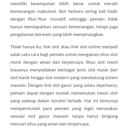
memiliki kesempatan lebih besar untuk meraih
kemenangan maksimal. Slot terbaru sering kali hadir
dengan fitur-fitur inovatif, sehingga pemain tidak
hanya mendapatkan sensasi kemenangan, tetapi juga
pengalaman bermain yang lebih menyenangkan.
Tidak hanya itu, link slot atau link slot online menjadi
salah satu cara bagi pemain untuk mengakses situs slot
resmi dengan aman dan terpercaya. Situs slot resmi
biasanya menyediakan berbagai jenis slot mulai dari
slot klasik hingga slot modern yang mendukung sistem
maxwin. Dengan link slot gacor yang selalu diperbarui,
pemain dapat dengan mudah menemukan mesin slot
yang sedang dalam kondisi terbaik. Hal ini tentunya
mempermudah para pemain yang ingin merasakan
sensasi slot gacor maxwin tanpa harus bingung
mencari situs yang aman dan terpercaya.