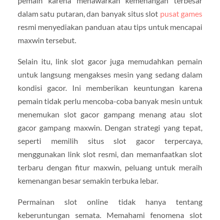
pemain karena menawarkan kemenangan terbesar
dalam satu putaran, dan banyak situs slot
pusat games
resmi menyediakan panduan atau tips untuk mencapai
maxwin tersebut.
Selain itu, link slot gacor juga memudahkan pemain
untuk langsung mengakses mesin yang sedang dalam
kondisi gacor. Ini memberikan keuntungan karena
pemain tidak perlu mencoba-coba banyak mesin untuk
menemukan slot gacor gampang menang atau slot
gacor gampang maxwin. Dengan strategi yang tepat,
seperti memilih situs slot gacor terpercaya,
menggunakan link slot resmi, dan memanfaatkan slot
terbaru dengan fitur maxwin, peluang untuk meraih
kemenangan besar semakin terbuka lebar.
Permainan slot online tidak hanya tentang
keberuntungan semata. Memahami fenomena slot