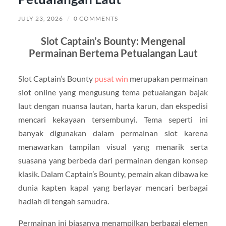
JULY 23, 2026
/
0 COMMENTS
Slot Captain’s Bounty: Mengenal
Permainan Bertema Petualangan Laut
Slot Captain’s Bounty
pusat win
merupakan permainan
slot online yang mengusung tema petualangan bajak
laut dengan nuansa lautan, harta karun, dan ekspedisi
mencari kekayaan tersembunyi. Tema seperti ini
banyak digunakan dalam permainan slot karena
menawarkan tampilan visual yang menarik serta
suasana yang berbeda dari permainan dengan konsep
klasik. Dalam Captain’s Bounty, pemain akan dibawa ke
dunia kapten kapal yang berlayar mencari berbagai
hadiah di tengah samudra.
Permainan ini biasanya menampilkan berbagai elemen