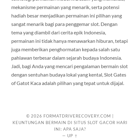
mekanisme permainan yang menarik, serta potensi
hadiah besar menjadikan permainan ini pilihan yang
sangat menarik bagi para penggemar slot. Dengan
tema yang diambil dari cerita epik Indonesia,
permainan ini tidak hanya menawarkan hiburan, tetapi
juga memberikan penghormatan kepada salah satu
pahlawan terbesar dalam sejarah budaya Indonesia.
Jadi, bagi Anda yang mencari pengalaman bermain slot
dengan sentuhan budaya lokal yang kental, Slot Gates
of Gatot Kaca adalah pilihan yang tepat untuk dijajal.
© 2026
FORMATDRIVERECOVERY.COM |
KEUNTUNGAN BERMAIN DI SITUS SLOT GACOR HARI
INI: APA SAJA?
—
UP ↑