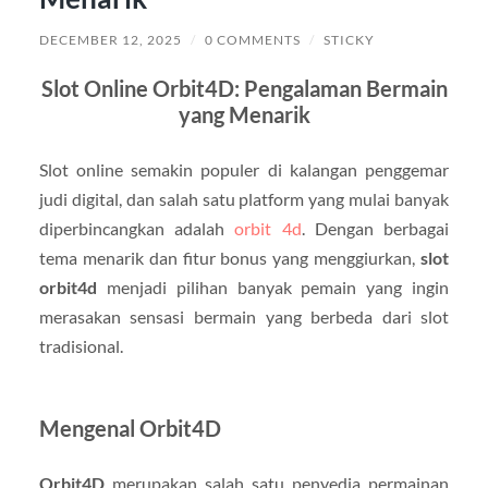
DECEMBER 12, 2025
/
0 COMMENTS
/
STICKY
Slot Online Orbit4D: Pengalaman Bermain
yang Menarik
Slot online semakin populer di kalangan penggemar
judi digital, dan salah satu platform yang mulai banyak
diperbincangkan adalah
orbit 4d
. Dengan berbagai
tema menarik dan fitur bonus yang menggiurkan,
slot
orbit4d
menjadi pilihan banyak pemain yang ingin
merasakan sensasi bermain yang berbeda dari slot
tradisional.
Mengenal Orbit4D
Orbit4D
merupakan salah satu penyedia permainan