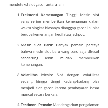
mendeteksi slot gacor, antara lain:
Frekuensi Kemenangan Tinggi:
Mesin slot
yang sering memberikan kemenangan dalam
waktu singkat biasanya dianggap gacor. Ini bisa
berupa kemenangan kecil atau jackpot.
Mesin Slot Baru:
Banyak pemain percaya
bahwa mesin slot baru yang baru saja direset
cenderung lebih mudah memberikan
kemenangan.
Volatilitas Mesin:
Slot dengan volatilitas
sedang hingga tinggi kadang-kadang bisa
menjadi slot gacor karena pembayaran besar
muncul secara berkala.
Testimoni Pemain:
Mendengarkan pengalaman