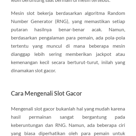
Mesin slot bekerja berdasarkan algoritma Random
Number Generator (RNG), yang memastikan setiap
putaran hasilnya benar-benar acak. Namun,
berdasarkan pengalaman para pemain, ada pola-pola
tertentu yang muncul di mana beberapa mesin
dianggap lebih sering memberikan jackpot atau
kemenangan kecil secara berturut-turut, inilah yang
dinamakan slot gacor.
Cara Mengenali Slot Gacor
Mengenali slot gacor bukanlah hal yang mudah karena
hasil permainan sangat bergantung pada
keberuntungan dan RNG. Namun, ada beberapa ciri
yang biasa diperhatikan oleh para pemain untuk