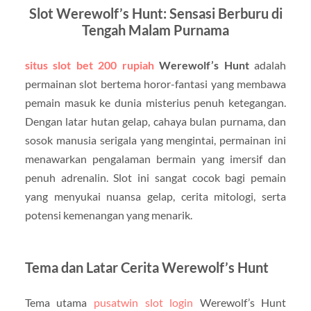
Slot Werewolf’s Hunt: Sensasi Berburu di
Tengah Malam Purnama
situs slot bet 200 rupiah
Werewolf’s Hunt
adalah
permainan slot bertema horor-fantasi yang membawa
pemain masuk ke dunia misterius penuh ketegangan.
Dengan latar hutan gelap, cahaya bulan purnama, dan
sosok manusia serigala yang mengintai, permainan ini
menawarkan pengalaman bermain yang imersif dan
penuh adrenalin. Slot ini sangat cocok bagi pemain
yang menyukai nuansa gelap, cerita mitologi, serta
potensi kemenangan yang menarik.
Tema dan Latar Cerita Werewolf’s Hunt
Tema utama
pusatwin slot login
Werewolf’s Hunt