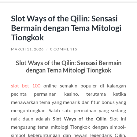
Slot Ways of the Qilin: Sensasi
Bermain dengan Tema Mitologi
Tiongkok
MARCH 11, 2026
/
0 COMMENTS
Slot Ways of the Qilin: Sensasi Bermain
dengan Tema Mitologi Tiongkok
slot bet 100
online semakin populer di kalangan
pecinta permainan kasino, terutama ketika
menawarkan tema yang menarik dan fitur bonus yang
menguntungkan. Salah satu permainan yang sedang
naik daun adalah
Slot Ways of the Qilin
. Slot ini
mengusung tema mitologi Tiongkok dengan simbol-
simbol keberuntungan dan hewan legendaris Qilin.