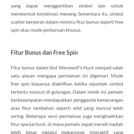
yang dapat menggantikan simbol lain untuk
membentuk kombinasi menang. Sementara itu, simbol
scatter berperan dalam memicu fitur bonus seperti free
spin atau mode perburuan khusus.
Fitur Bonus dan Free Spin
Fitur bonus dalam Slot Werewolf’s Hunt menjadi salah
satu alasan mengapa permainan ini digemari. Mode
free spin biasanya diaktifkan ketika sejumlah simbol
tertentu muncul di gulungan. Dalam mode ini, pemain
berkesempatan mendapatkan pengganda kemenangan
atau fitur tambahan seperti wild yang muncul lebih
sering. Beberapa versi permainan juga menghadirkan
fitur special hunt, di mana pemain dapat meraih hadiah
lebih besar melalui mekanisme interaktif yang