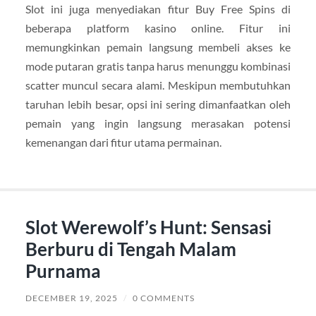
Slot ini juga menyediakan fitur Buy Free Spins di
beberapa platform kasino online. Fitur ini
memungkinkan pemain langsung membeli akses ke
mode putaran gratis tanpa harus menunggu kombinasi
scatter muncul secara alami. Meskipun membutuhkan
taruhan lebih besar, opsi ini sering dimanfaatkan oleh
pemain yang ingin langsung merasakan potensi
kemenangan dari fitur utama permainan.
Slot Werewolf’s Hunt: Sensasi
Berburu di Tengah Malam
Purnama
DECEMBER 19, 2025
/
0 COMMENTS