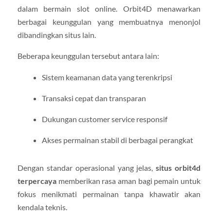
dalam bermain slot online. Orbit4D menawarkan
berbagai keunggulan yang membuatnya menonjol
dibandingkan situs lain.
Beberapa keunggulan tersebut antara lain:
Sistem keamanan data yang terenkripsi
Transaksi cepat dan transparan
Dukungan customer service responsif
Akses permainan stabil di berbagai perangkat
Dengan standar operasional yang jelas,
situs orbit4d
terpercaya
memberikan rasa aman bagi pemain untuk
fokus menikmati permainan tanpa khawatir akan
kendala teknis.