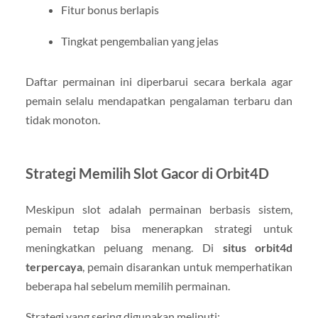
Fitur bonus berlapis
Tingkat pengembalian yang jelas
Daftar permainan ini diperbarui secara berkala agar
pemain selalu mendapatkan pengalaman terbaru dan
tidak monoton.
Strategi Memilih Slot Gacor di Orbit4D
Meskipun slot adalah permainan berbasis sistem,
pemain tetap bisa menerapkan strategi untuk
meningkatkan peluang menang. Di
situs orbit4d
terpercaya
, pemain disarankan untuk memperhatikan
beberapa hal sebelum memilih permainan.
Strategi yang sering digunakan meliputi: