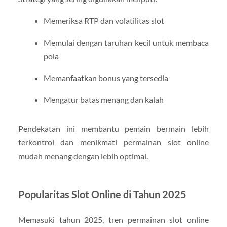
Memeriksa RTP dan volatilitas slot
Memulai dengan taruhan kecil untuk membaca
pola
Memanfaatkan bonus yang tersedia
Mengatur batas menang dan kalah
Pendekatan ini membantu pemain bermain lebih
terkontrol dan menikmati permainan slot online
mudah menang dengan lebih optimal.
Popularitas Slot Online di Tahun 2025
Memasuki tahun 2025, tren permainan slot online