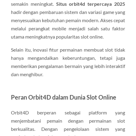
semakin meningkat.
Situs orbit4d terpercaya 2025
hadir dengan pembaruan sistem dan variasi game yang
menyesuaikan kebutuhan pemain modern. Akses cepat
melalui perangkat mobile menjadi salah satu faktor
utama meningkatnya popularitas slot online.
Selain itu, inovasi fitur permainan membuat slot tidak
hanya mengandalkan keberuntungan, tetapi juga
memberikan pengalaman bermain yang lebih interaktif
dan menghibur.
Peran Orbit4D dalam Dunia Slot Online
Orbit4D berperan sebagai platform yang
menjembatani pemain dengan permainan slot
berkualitas. Dengan pengelolaan sistem yang