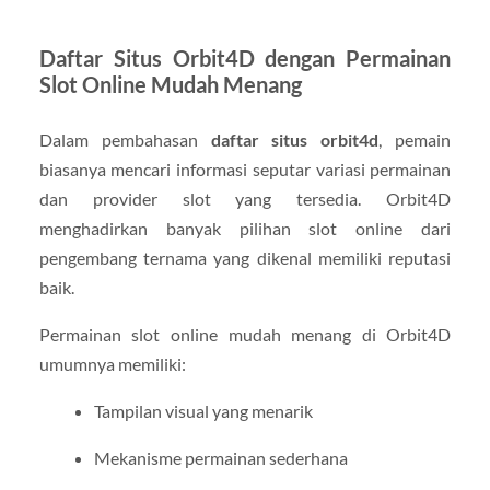
Daftar Situs Orbit4D dengan Permainan
Slot Online Mudah Menang
Dalam pembahasan
daftar situs orbit4d
, pemain
biasanya mencari informasi seputar variasi permainan
dan provider slot yang tersedia. Orbit4D
menghadirkan banyak pilihan slot online dari
pengembang ternama yang dikenal memiliki reputasi
baik.
Permainan slot online mudah menang di Orbit4D
umumnya memiliki:
Tampilan visual yang menarik
Mekanisme permainan sederhana