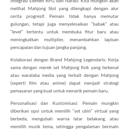
Integrasi Elemen RPG dan Narasi: Kita mungkin akan
melihat Mahjong Slot yang dilengkapi dengan alur
cerita progresif. Pemain tidak hanya memutar
gulungan, tetapi juga menyelesaikan “babak” atau
“level” tertentu untuk membuka fitur baru atau
meningkatkan multiplier, menambahkan lapisan
pencapaian dan tujuan jangka panjang.
Kolaborasi dengan Brand Mahjong Legendaris: Kerja
sama dengan merek set Mahjong fisik yang terkenal
atau waralaba media yang terkait dengan Mahjong
(seperti film atau anime) dapat menjadi strategi
pemasaran yang kuat untuk menarik pemain baru.
Personalisasi dan Kustomisasi: Pemain mungkin
diberikan opsi untuk memilih “set ubin” virtual yang
berbeda, mengubah warna latar belakang, atau
memilih musik tema, sehingga pengalaman bermain