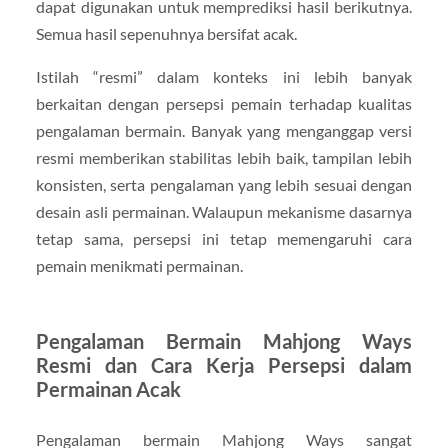
dapat digunakan untuk memprediksi hasil berikutnya.
Semua hasil sepenuhnya bersifat acak.
Istilah “resmi” dalam konteks ini lebih banyak
berkaitan dengan persepsi pemain terhadap kualitas
pengalaman bermain. Banyak yang menganggap versi
resmi memberikan stabilitas lebih baik, tampilan lebih
konsisten, serta pengalaman yang lebih sesuai dengan
desain asli permainan. Walaupun mekanisme dasarnya
tetap sama, persepsi ini tetap memengaruhi cara
pemain menikmati permainan.
Pengalaman Bermain Mahjong Ways
Resmi dan Cara Kerja Persepsi dalam
Permainan Acak
Pengalaman bermain Mahjong Ways sangat