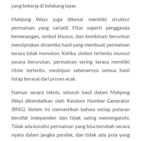
yang bekerja di belakang layar.
Mahjong Ways juga dikenal memiliki struktur
permainan yang variatif. Fitur seperti pengganda
kemenangan, simbol khusus, dan kombinasi beruntun
menciptakan dinamika hasil yang membuat permainan
terasa tidak monoton. Ketika simbol tertentu muncul
secara berurutan, permainan sering terasa memiliki
ritme tertentu, meskipun sebenarnya semua hasil
tetap berasal dari proses acak.
Namun secara teknis, seluruh hasil dalam Mahjong
Ways dikendalikan oleh Random Number Generator
(RNG). Sistem ini memastikan bahwa setiap putaran
bersifat independen dan tidak saling memengaruhi.
Tidak ada kondisi permainan yang bisa berubah secara
nyata dalam jangka pendek, dan tidak ada pola yang