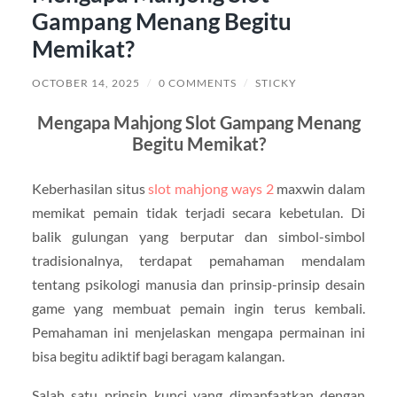
Gampang Menang Begitu
Memikat?
OCTOBER 14, 2025
/
0 COMMENTS
/
STICKY
Mengapa Mahjong Slot Gampang Menang
Begitu Memikat?
Keberhasilan situs
slot mahjong ways 2
maxwin dalam
memikat pemain tidak terjadi secara kebetulan. Di
balik gulungan yang berputar dan simbol-simbol
tradisionalnya, terdapat pemahaman mendalam
tentang psikologi manusia dan prinsip-prinsip desain
game yang membuat pemain ingin terus kembali.
Pemahaman ini menjelaskan mengapa permainan ini
bisa begitu adiktif bagi beragam kalangan.
Salah satu prinsip kunci yang dimanfaatkan dengan