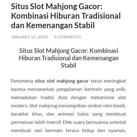
Situs Slot Mahjong Gacor:
Kombinasi Hiburan Tradisional
dan Kemenangan Stabil
JANUARY 16, 2026
/
0 COMMENTS
Situs Slot Mahjong Gacor: Kombinasi
Hiburan Tradisional dan Kemenangan
Stabil
Fenomena
situs slot mahjong gacor
terus meningkat
karena menawarkan pengalaman bermain yang unik,
memadukan tradisi Asia dengan mekanisme slot
modern. Slot mahjong menampilkan simbol ubin klasik,
karakter khas, dan animasi halus yang membuat
permainan lebih imersif. Efek suara bernuansa oriental
membuat sesi bermain terasa hidup dan nyaman,