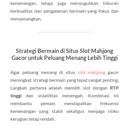
kemenangan, tetapi juga menyuguhkan hiburan
berkualitas dan pengalaman bermain yang fokus dan
menyenangkan.
Strategi Bermain di Situs Slot Mahjong
Gacor untuk Peluang Menang Lebih Tinggi
Agar peluang menang di situs
slot mahjong
gacor
meningkat, strategi bermain yang tepat sangat penting.
Langkah pertama adalah memilih slot dengan
RTP
tinggi
dan volatilitas menengah. Kombinasi ini
membantu pemain mendapatkan frekuensi
kemenangan yang stabil sekaligus menjaga risiko
kerugian tetap rendah.