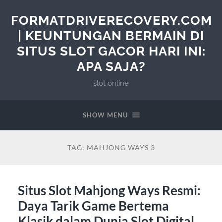
FORMATDRIVERECOVERY.COM
| KEUNTUNGAN BERMAIN DI
SITUS SLOT GACOR HARI INI:
APA SAJA?
slot online
SHOW MENU
TAG:
MAHJONG WAYS 3
Situs Slot Mahjong Ways Resmi:
Daya Tarik Game Bertema
Klasik dalam Dunia Slot Digital