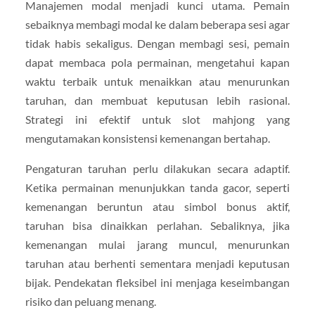
Manajemen modal menjadi kunci utama. Pemain
sebaiknya membagi modal ke dalam beberapa sesi agar
tidak habis sekaligus. Dengan membagi sesi, pemain
dapat membaca pola permainan, mengetahui kapan
waktu terbaik untuk menaikkan atau menurunkan
taruhan, dan membuat keputusan lebih rasional.
Strategi ini efektif untuk slot mahjong yang
mengutamakan konsistensi kemenangan bertahap.
Pengaturan taruhan perlu dilakukan secara adaptif.
Ketika permainan menunjukkan tanda gacor, seperti
kemenangan beruntun atau simbol bonus aktif,
taruhan bisa dinaikkan perlahan. Sebaliknya, jika
kemenangan mulai jarang muncul, menurunkan
taruhan atau berhenti sementara menjadi keputusan
bijak. Pendekatan fleksibel ini menjaga keseimbangan
risiko dan peluang menang.