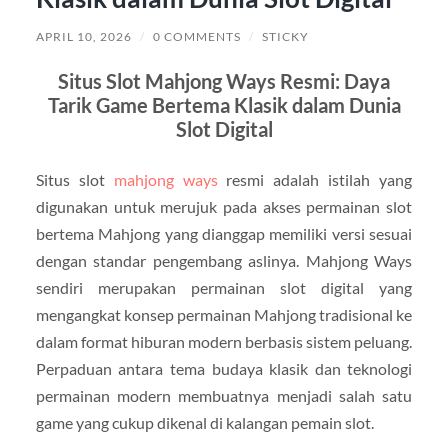
APRIL 10, 2026
/
0 COMMENTS
/
STICKY
Situs Slot Mahjong Ways Resmi: Daya
Tarik Game Bertema Klasik dalam Dunia
Slot Digital
Situs slot
mahjong ways
resmi adalah istilah yang
digunakan untuk merujuk pada akses permainan slot
bertema Mahjong yang dianggap memiliki versi sesuai
dengan standar pengembang aslinya. Mahjong Ways
sendiri merupakan permainan slot digital yang
mengangkat konsep permainan Mahjong tradisional ke
dalam format hiburan modern berbasis sistem peluang.
Perpaduan antara tema budaya klasik dan teknologi
permainan modern membuatnya menjadi salah satu
game yang cukup dikenal di kalangan pemain slot.