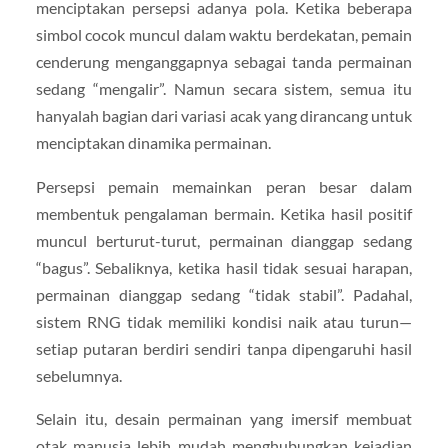
menciptakan persepsi adanya pola. Ketika beberapa
simbol cocok muncul dalam waktu berdekatan, pemain
cenderung menganggapnya sebagai tanda permainan
sedang “mengalir”. Namun secara sistem, semua itu
hanyalah bagian dari variasi acak yang dirancang untuk
menciptakan dinamika permainan.
Persepsi pemain memainkan peran besar dalam
membentuk pengalaman bermain. Ketika hasil positif
muncul berturut-turut, permainan dianggap sedang
“bagus”. Sebaliknya, ketika hasil tidak sesuai harapan,
permainan dianggap sedang “tidak stabil”. Padahal,
sistem RNG tidak memiliki kondisi naik atau turun—
setiap putaran berdiri sendiri tanpa dipengaruhi hasil
sebelumnya.
Selain itu, desain permainan yang imersif membuat
otak manusia lebih mudah menghubungkan kejadian