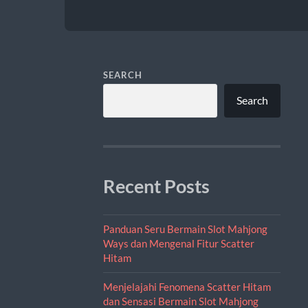
SEARCH
Search
Recent Posts
Panduan Seru Bermain Slot Mahjong
Ways dan Mengenal Fitur Scatter
Hitam
Menjelajahi Fenomena Scatter Hitam
dan Sensasi Bermain Slot Mahjong