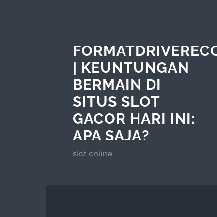
FORMATDRIVEREC
| KEUNTUNGAN
BERMAIN DI
SITUS SLOT
GACOR HARI INI:
APA SAJA?
slot online