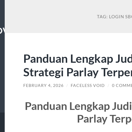
TAG:
LOGIN S
OVERY.COM
Panduan Lengkap Jud
Strategi Parlay Terp
FEBRUARY 4, 2026
/
FACELESS VOID
/
0 COMM
Panduan Lengkap Judi 
Parlay Ter