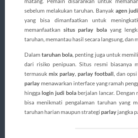
matang. Pemain disarankan untuk memahami
sebelum melakukan taruhan. Banyak
agen judi
yang bisa dimanfaatkan untuk meningkat
memanfaatkan
situs parlay bola
yang lengk
taruhan, memantau hasil secara langsung, dan m
Dalam
taruhan bola
, penting juga untuk memil
dari risiko penipuan. Situs resmi biasanya 
termasuk
mix parlay
,
parlay football
, dan ops
parlay
menawarkan interface yang ramah pengg
hingga
login judi bola
berjalan lancar. Dengan
bisa menikmati pengalaman taruhan yang m
taruhan harian maupun strategi
parlay
jangka p