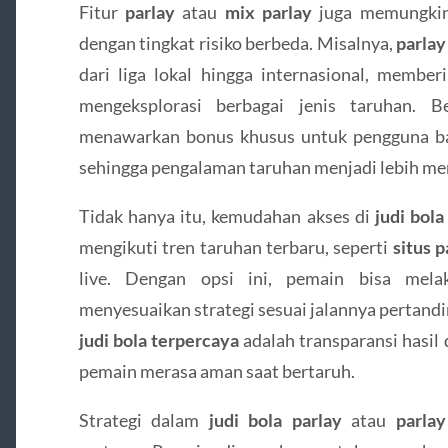
Fitur
parlay
atau
mix parlay
juga memungkin
dengan tingkat risiko berbeda. Misalnya,
parlay
dari liga lokal hingga internasional, membe
mengeksplorasi berbagai jenis taruhan. 
menawarkan bonus khusus untuk pengguna b
sehingga pengalaman taruhan menjadi lebih m
Tidak hanya itu, kemudahan akses di
judi bola
mengikuti tren taruhan terbaru, seperti
situs p
live. Dengan opsi ini, pemain bisa mel
menyesuaikan strategi sesuai jalannya pertandi
judi bola terpercaya
adalah transparansi hasil
pemain merasa aman saat bertaruh.
Strategi dalam
judi bola parlay
atau
parlay