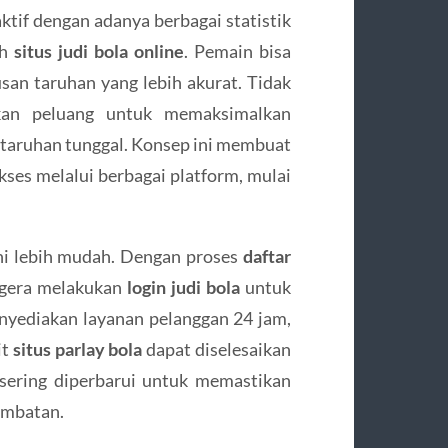
aktif dengan adanya berbagai statistik
eh
situs judi bola online
. Pemain bisa
an taruhan yang lebih akurat. Tidak
an peluang untuk memaksimalkan
 taruhan tunggal. Konsep ini membuat
kses melalui berbagai platform, mulai
ni lebih mudah. Dengan proses
daftar
egera melakukan
login judi bola
untuk
nyediakan layanan pelanggan 24 jam,
it
situs parlay bola
dapat diselesaikan
sering diperbarui untuk memastikan
ambatan.