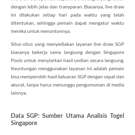
dengan lebih jelas dan transparan. Biasanya, live draw
ini dilakukan setiap hari pada waktu yang telah
ditentukan, sehingga pemain dapat mengatur waktu
mereka untuk menontonnya.
Situs-situs yang menyediakan layanan live draw SGP
biasanya bekerja sama langsung dengan Singapore
Pools untuk menyiarkan hasil undian secara langsung.
Keuntungan menggunakan layanan ini adalah pemain
bisa memperoleh hasil keluaran SGP dengan cepat dan
akurat, tanpa harus menunggu pengumuman di media
lainnya.
Data SGP: Sumber Utama Analisis Togel
Singapore