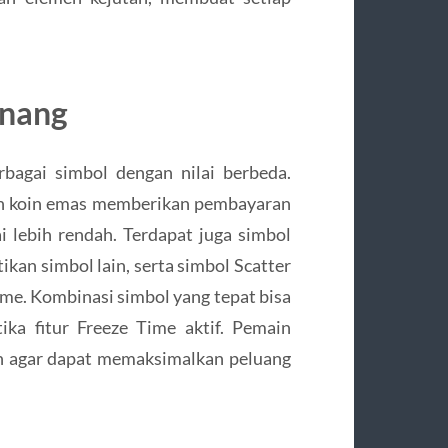
enang
bagai simbol dengan nilai berbeda.
an koin emas memberikan pembayaran
ai lebih rendah. Terdapat juga simbol
ikan simbol lain, serta simbol Scatter
ime. Kombinasi simbol yang tepat bisa
ka fitur Freeze Time aktif. Pemain
n agar dapat memaksimalkan peluang