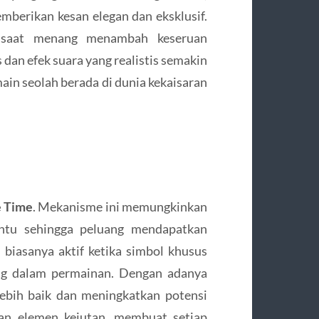
mberikan kesan elegan dan eksklusif.
k saat menang menambah keseruan
dan efek suara yang realistis semakin
n seolah berada di dunia kekaisaran
e Time
. Mekanisme ini memungkinkan
ntu sehingga peluang mendapatkan
 biasanya aktif ketika simbol khusus
ng dalam permainan. Dengan adanya
 lebih baik dan meningkatkan potensi
kan elemen kejutan, membuat setiap