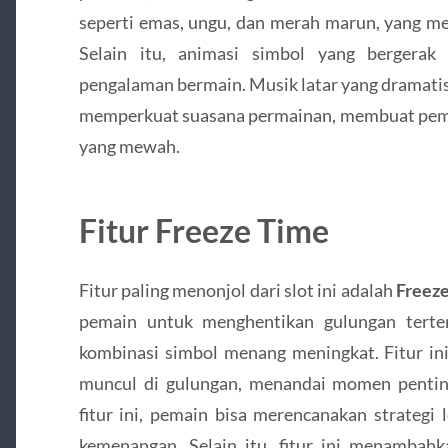
seperti emas, ungu, dan merah marun, yang me
Selain itu, animasi simbol yang bergera
pengalaman bermain. Musik latar yang dramatis 
memperkuat suasana permainan, membuat pemai
yang mewah.
Fitur Freeze Time
Fitur paling menonjol dari slot ini adalah
Freez
pemain untuk menghentikan gulungan terte
kombinasi simbol menang meningkat. Fitur ini
muncul di gulungan, menandai momen penti
fitur ini, pemain bisa merencanakan strategi
kemenangan. Selain itu, fitur ini menambah