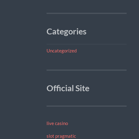
Categories
Uncategorized
Official Site
live casino
slot pragmatic