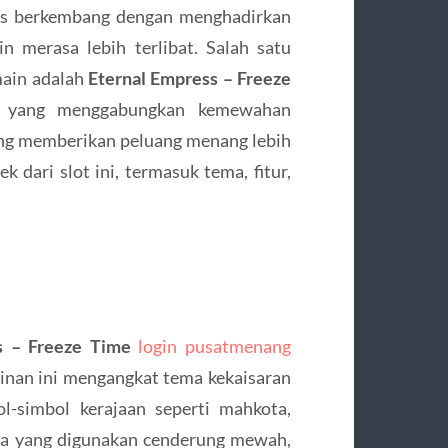
us berkembang dengan menghadirkan
 merasa lebih terlibat. Salah satu
main adalah
Eternal Empress – Freeze
k yang menggabungkan kemewahan
ang memberikan peluang menang lebih
k dari slot ini, termasuk tema, fitur,
s – Freeze Time
login pusatmenang
inan ini mengangkat tema kekaisaran
l-simbol kerajaan seperti mahkota,
na yang digunakan cenderung mewah,