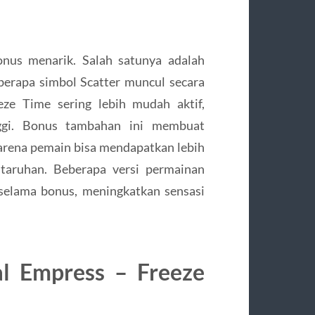
onus menarik. Salah satunya adalah
berapa simbol Scatter muncul secara
eze Time sering lebih mudah aktif,
ggi. Bonus tambahan ini membuat
arena pemain bisa mendapatkan lebih
aruhan. Beberapa versi permainan
elama bonus, meningkatkan sensasi
al Empress – Freeze