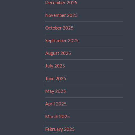
December 2025
November 2025
October 2025
September 2025
August 2025
July 2025
June 2025
May 2025
April 2025
March 2025
February 2025