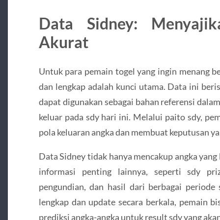
Data Sidney: Menyajik
Akurat
Untuk para pemain togel yang ingin menang bes
dan lengkap adalah kunci utama. Data ini beri
dapat digunakan sebagai bahan referensi dala
keluar pada sdy hari ini. Melalui paito sdy, 
pola keluaran angka dan membuat keputusan ya
Data Sidney tidak hanya mencakup angka yang k
informasi penting lainnya, seperti sdy p
pengundian, dan hasil dari berbagai periode
lengkap dan update secara berkala, pemain bi
prediksi angka-angka untuk result sdy yang aka