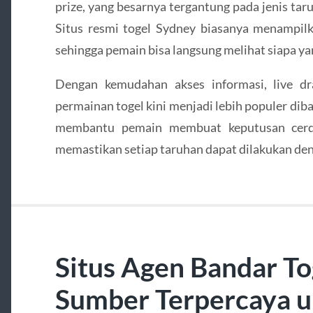
prize, yang besarnya tergantung pada jenis ta
Situs resmi togel Sydney biasanya menampilk
sehingga pemain bisa langsung melihat siapa ya
Dengan kemudahan akses informasi, live dr
permainan togel kini menjadi lebih populer di
membantu pemain membuat keputusan cerda
memastikan setiap taruhan dapat dilakukan de
Situs Agen Bandar To
Sumber Terpercaya u