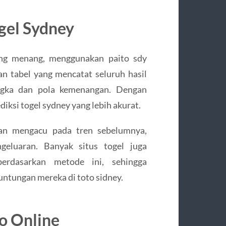
gel Sydney
ang menang, menggunakan paito sdy
an tabel yang mencatat seluruh hasil
angka dan pola kemenangan. Dengan
iksi togel sydney yang lebih akurat.
gan mengacu pada tren sebelumnya,
ngeluaran. Banyak situs togel juga
erdasarkan metode ini, sehingga
tungan mereka di toto sidney.
o Online