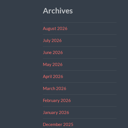
Archives
August 2026
July 2026
June 2026
May 2026
April 2026
March 2026
February 2026
January 2026
December 2025