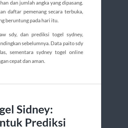
ruhan dan jumlah angka yang dipasang.
an daftar pemenang secara terbuka,
ng beruntung pada hari itu.
aw sdy, dan prediksi togel sydney,
bandingkan sebelumnya. Data paito sdy
s, sementara sydney togel online
ngan cepat dan aman.
gel Sidney:
ntuk Prediksi