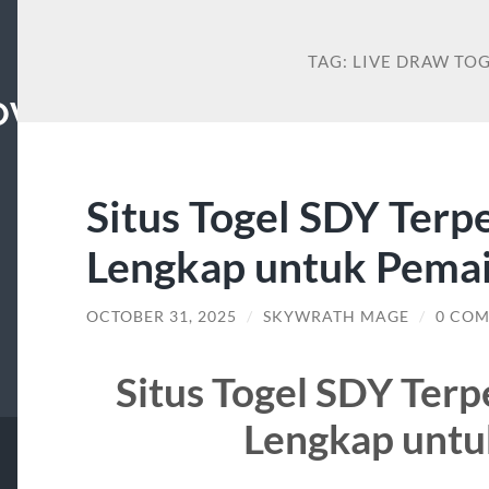
TAG:
LIVE DRAW TO
OVERY.COM
Situs Togel SDY Terp
Lengkap untuk Pema
OCTOBER 31, 2025
/
SKYWRATH MAGE
/
0 CO
Situs Togel SDY Ter
Lengkap untu