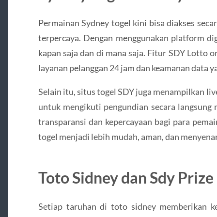
Permainan Sydney togel kini bisa diakses secar
terpercaya. Dengan menggunakan platform dig
kapan saja dan di mana saja. Fitur SDY Lotto o
layanan pelanggan 24 jam dan keamanan data ya
Selain itu, situs togel SDY juga menampilkan 
untuk mengikuti pengundian secara langsung 
transparansi dan kepercayaan bagi para pemai
togel menjadi lebih mudah, aman, dan menyena
Toto Sidney dan Sdy Prize
Setiap taruhan di toto sidney memberikan