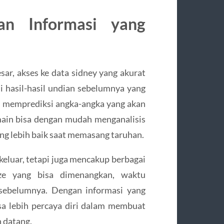
an Informasi yang
ar, akses ke data sidney yang akurat
si hasil-hasil undian sebelumnya yang
m memprediksi angka-angka yang akan
pemain bisa dengan mudah menganalisis
ng lebih baik saat memasang taruhan.
eluar, tetapi juga mencakup berbagai
rize yang bisa dimenangkan, waktu
 sebelumnya. Dengan informasi yang
sa lebih percaya diri dalam membuat
n datang.